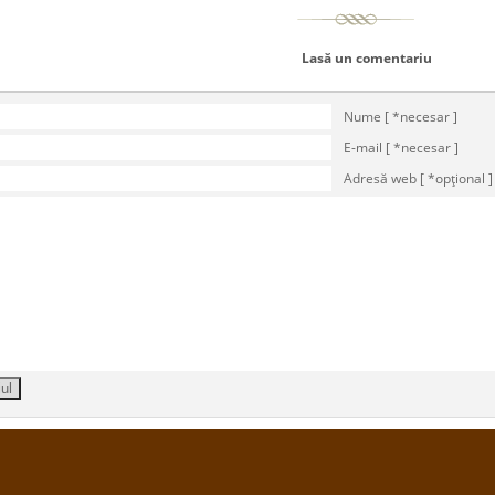
Lasă un comentariu
Nume [ *necesar ]
E-mail [ *necesar ]
Adresă web [ *opţional ]