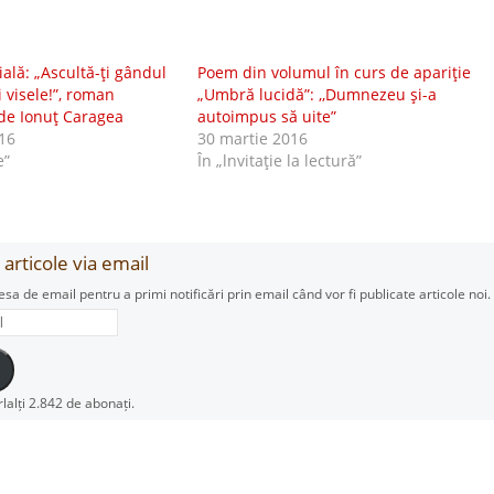
ială: „Ascultă-ţi gândul
Poem din volumul în curs de apariţie
i visele!”, roman
„Umbră lucidă”: ,,Dumnezeu şi-a
de Ionuţ Caragea
autoimpus să uite”
16
30 martie 2016
e”
În „lnvitaţie la lectură”
articole via email
esa de email pentru a primi notificări prin email când vor fi publicate articole noi.
rlalți 2.842 de abonați.