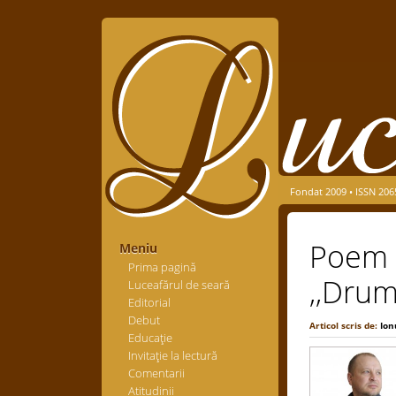
Fondat 2009 • ISSN 206
Poem d
Meniu
Prima pagină
,,Drum
Luceafărul de seară
Editorial
Debut
Articol scris de:
Ion
Educaţie
Invitaţie la lectură
Comentarii
Atitudinii