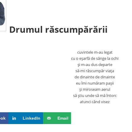
Drumul răscumpărării
cuvintele m-au legat
cu o eşarfă de sânge la ochi
şi m-au dus departe
să-mi răscumpăr viaţa
de dinainte de dinainte
eu îmi număram paşii
şi miroseam aerul
să ştiu unde să mă întorc
atunci când visez
ook
LinkedIn
Email