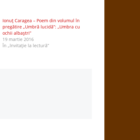
Ionuţ Caragea – Poem din volumul în
pregătire „Umbră lucidă”: ,,Umbra cu
ochii albaştri”
19 martie 2016
În „lnvitaţie la lectură”