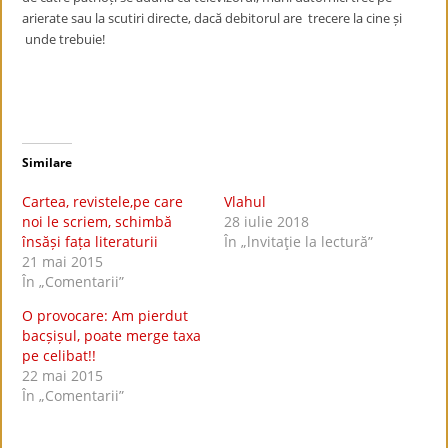
arierate sau la scutiri directe, dacă debitorul are trecere la cine și
unde trebuie!
Similare
Cartea, revistele,pe care
Vlahul
noi le scriem, schimbă
28 iulie 2018
însăși fața literaturii
În „lnvitaţie la lectură”
21 mai 2015
În „Comentarii”
O provocare: Am pierdut
bacșișul, poate merge taxa
pe celibat!!
22 mai 2015
În „Comentarii”