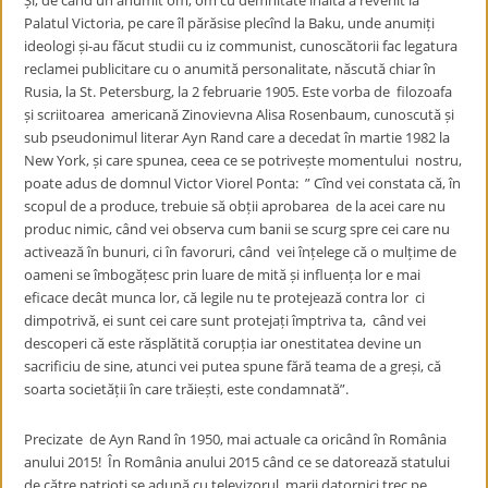
Și, de când un anumit om, om cu demnitate înaltă a revenit la
Palatul Victoria, pe care îl părăsise plecînd la Baku, unde anumiți
ideologi și-au făcut studii cu iz communist, cunoscătorii fac legatura
reclamei publicitare cu o anumită personalitate, născută chiar în
Rusia, la St. Petersburg, la 2 februarie 1905. Este vorba de filozoafa
și scriitoarea americană Zinovievna Alisa Rosenbaum, cunoscută și
sub pseudonimul literar Ayn Rand care a decedat în martie 1982 la
New York, și care spunea, ceea ce se potrivește momentului nostru,
poate adus de domnul Victor Viorel Ponta: ” Cînd vei constata că, în
scopul de a produce, trebuie să obții aprobarea de la acei care nu
produc nimic, când vei observa cum banii se scurg spre cei care nu
activează în bunuri, ci în favoruri, când vei înțelege că o mulțime de
oameni se îmbogățesc prin luare de mită și influența lor e mai
eficace decât munca lor, că legile nu te protejează contra lor ci
dimpotrivă, ei sunt cei care sunt protejați împtriva ta, când vei
descoperi că este răsplătită corupția iar onestitatea devine un
sacrificiu de sine, atunci vei putea spune fără teama de a greși, că
soarta societății în care trăiești, este condamnată”.
Precizate de Ayn Rand în 1950, mai actuale ca oricând în România
anului 2015! În România anului 2015 când ce se datorează statului
de către patrioți se adună cu televizorul, marii datornici trec pe