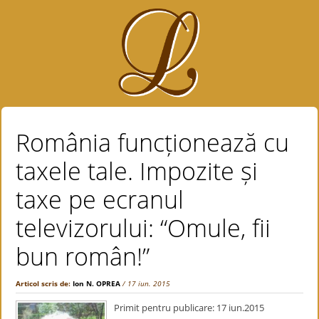
România funcționează cu
taxele tale. Impozite și
taxe pe ecranul
televizorului: “Omule, fii
bun român!”
Articol scris de:
Ion N. OPREA
/ 17 iun. 2015
Primit pentru publicare: 17 iun.2015