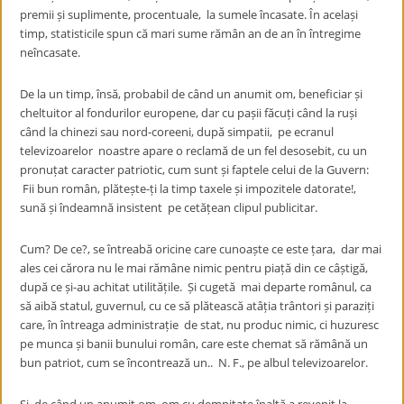
premii și suplimente, procentuale, la sumele încasate. În același
timp, statisticile spun că mari sume rămân an de an în întregime
neîncasate.
De la un timp, însă, probabil de când un anumit om, beneficiar și
cheltuitor al fondurilor europene, dar cu pașii făcuți când la ruși
când la chinezi sau nord-coreeni, după simpatii, pe ecranul
televizoarelor noastre apare o reclamă de un fel desosebit, cu un
pronuțat caracter patriotic, cum sunt și faptele celui de la Guvern:
Fii bun român, plătește-ți la timp taxele și impozitele datorate!,
sună și îndeamnă insistent pe cetățean clipul publicitar.
Cum? De ce?, se întreabă oricine care cunoaște ce este țara, dar mai
ales cei cărora nu le mai rămâne nimic pentru piață din ce câștigă,
după ce și-au achitat utilitățile. Și cugetă mai departe românul, ca
să aibă statul, guvernul, cu ce să plătească atâția trântori și paraziți
care, în întreaga administrație de stat, nu produc nimic, ci huzuresc
pe munca și banii bunului român, care este chemat să rămână un
bun patriot, cum se încontrează un.. N. F., pe albul televizoarelor.