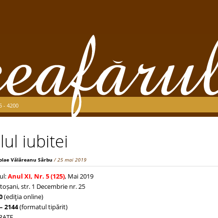
5 - 4200
ul iubitei
olae Vălăreanu Sârbu
/ 25 mai 2019
ul:
Anul XI, Nr. 5 (125)
, Mai 2019
toșani, str. 1 Decembrie nr. 25
0
(ediţia online)
– 2144
(formatul tipărit)
TRATE