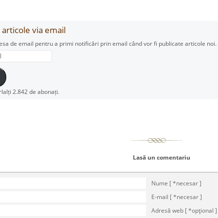
articole via email
esa de email pentru a primi notificări prin email când vor fi publicate articole noi.
rlalți 2.842 de abonați.
Lasă un comentariu
Nume [ *necesar ]
E-mail [ *necesar ]
Adresă web [ *opţional ]