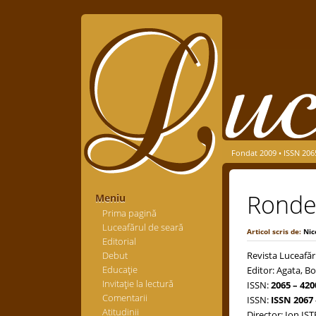
Fondat 2009 • ISSN 206
Rondel
Meniu
Prima pagină
Luceafărul de seară
Articol scris de:
Nic
Editorial
Debut
Revista Luceafăr
Educaţie
Editor: Agata, Bo
Invitaţie la lectură
ISSN:
2065 – 420
Comentarii
ISSN:
ISSN 2067 
Atitudinii
Director: Ion IS