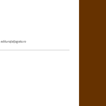
u
editura[at]agata.ro