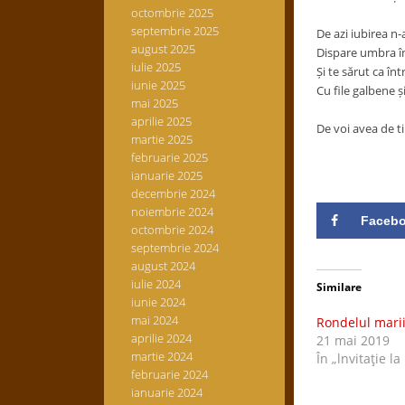
octombrie 2025
septembrie 2025
De azi iubirea n
august 2025
Dispare umbra î
iulie 2025
Ș
i te sărut ca înt
iunie 2025
Cu file galbene
ș
mai 2025
aprilie 2025
De voi avea de ti
martie 2025
februarie 2025
ianuarie 2025
decembrie 2024
noiembrie 2024
Faceb
octombrie 2024
septembrie 2024
august 2024
iulie 2024
Similare
iunie 2024
mai 2024
Rondelul mari
aprilie 2024
21 mai 2019
martie 2024
În „lnvitaţie la
februarie 2024
ianuarie 2024