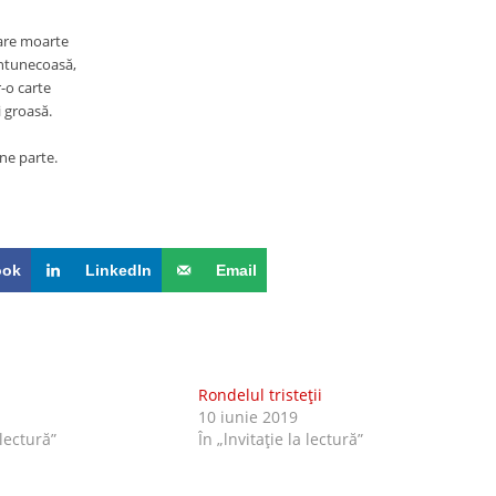
-are moarte
ntunecoasă,
r-o carte
i groasă.
ne parte.
ook
LinkedIn
Email
i
Rondelul tristeţii
10 iunie 2019
 lectură”
În „lnvitaţie la lectură”