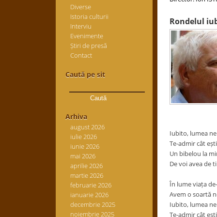
Diverse
Istoria culturii
Rondelul iub
Interviu
Evenimente
Știri de presă
Contact
Caută pe sit
Caută
după:
Arhiva
august 2026
Iubito, lumea ne
iulie 2026
Te-admir cât e
ș
t
iunie 2026
Un bibelou la mi
mai 2026
De voi avea de ti
aprilie 2026
martie 2026
În lume via
ț
a de
februarie 2026
Avem o soartă n
ianuarie 2026
decembrie 2025
Iubito, lumea ne
noiembrie 2025
Te-admir cât e
ș
t