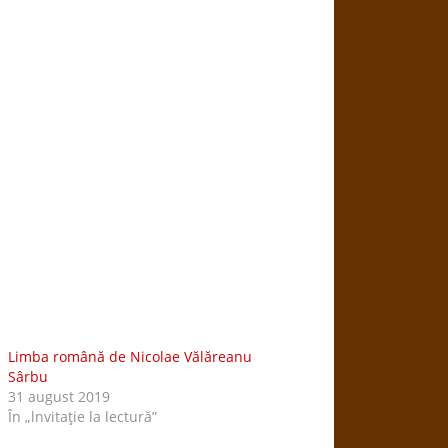
Limba română de Nicolae Vălăreanu
Sârbu
31 august 2019
În „lnvitaţie la lectură”