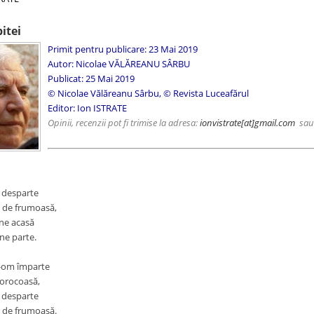
itei
Primit pentru publicare: 23 Mai 2019
Autor: Nicolae VĂLĂREANU SÂRBU
Publicat: 25 Mai 2019
© Nicolae Vălăreanu Sârbu, © Revista Luceafărul
Editor: Ion ISTRATE
Opinii, recenzii pot fi trimise la adresa:
ionvistrate
[at]gmail.com
sa
 desparte
i de frumoasă,
ne acasă
ne parte.
-om împarte
orocoasă,
 desparte
i de frumoasă.