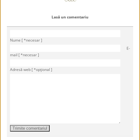
Lasă un comentariu
Nume [ *necesar ]
E-
mail [ *necesar ]
Adresă web [ *opţional ]