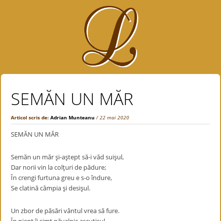
SEMĂN UN MĂR
Articol scris de:
Adrian Munteanu
/ 22 mai 2020
SEMĂN UN MĂR
Semăn un măr şi-aştept să-i văd suişul,
Dar norii vin la colţuri de pădure;
În crengi furtuna greu e s-o îndure,
Se clatină câmpia şi desişul.
Un zbor de păsări vântul vrea să fure.