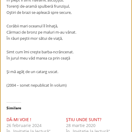
În piept îi simt năvalnic ascuţişul,
Torenţi de-aramă spulberă frunzişul,
Oştiri de brazi se-apleacă spre secure,
Corăbii mari oceanul îl înhaţă,
Cârmaci de bronz pe maluri m-au vânat.
În râuri peştii mor sătui de viaţă,
Simt cum îmi creşte barba-ncrâncenat.
În jurul meu văd marea ca prin ceaţă
Şi mă agăţ de un catarg uscat.
(2004 – sonet nepublicat în volum)
Similare
DĂ-MI VOIE !
ŞTIU UNDE SUNT?
26 februarie 2024
28 martie 2020
În „lnvitaţie la lectură”
În „lnvitaţie la lectură”