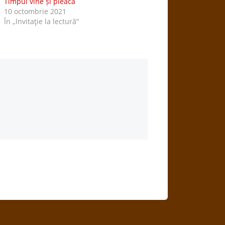
Timpul vine și pleacă
10 octombrie 2021
În „lnvitaţie la lectură”