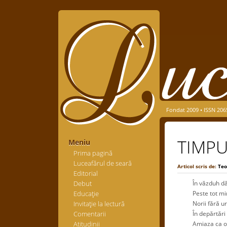
Fondat 2009 • ISSN 206
TIMPU
Meniu
Prima pagină
Luceafărul de seară
Articol scris de:
Teo
Editorial
Debut
În văzduh dăinui
Educaţie
Peste tot miroas
Invitaţie la lectură
Norii fără urmă
Comentarii
În depărtări se
Atitudinii
Amiaza ca o că