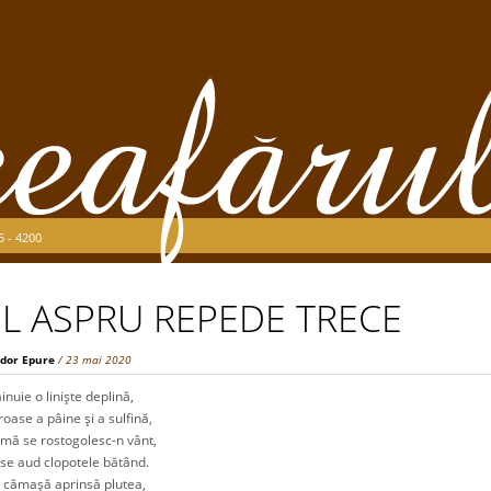
5 - 4200
L ASPRU REPEDE TRECE
dor Epure
/ 23 mai 2020
e o linişte deplină,
e a pâine şi a sulfină,
 se rostogolesc-n vânt,
 aud clopotele bătând.
maşă aprinsă plutea,