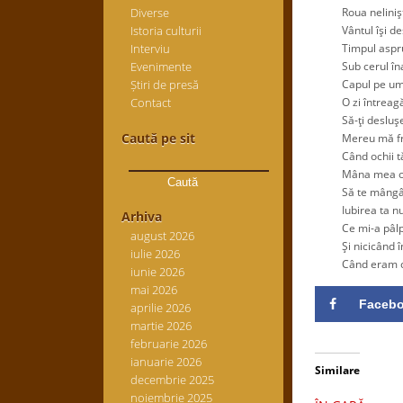
Diverse
Roua neliniştii
Istoria culturii
Vântul îşi desch
Interviu
Timpul aspru şi
Evenimente
Sub cerul înalt
Știri de presă
Capul pe umăru
Contact
O zi întreagă a
Să-ţi desluşesc 
Caută pe sit
Mereu mă frămâ
Caută
Când ochii tăi s
după:
Mâna mea o lăs
Să te mângâi cu
Iubirea ta nu e
Arhiva
Ce mi-a pâlpâit 
august 2026
Şi nicicând în 
iulie 2026
Când eram cu ti
iunie 2026
mai 2026
Faceb
aprilie 2026
martie 2026
februarie 2026
ianuarie 2026
Similare
decembrie 2025
noiembrie 2025