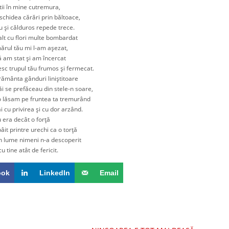
 în mine cutremura,
idea cărări prin băltoace,
 călduros repede trece.
 cu flori multe bombardat
l tău mi l-am aşezat,
m stat şi am încercat
trupul tău frumos şi fermecat.
nta gânduri liniştitoare
e prefăceau din stele-n soare,
am pe fruntea ta tremurând
 privirea şi cu dor arzând.
ra decât o forţă
printre urechi ca o torţă
lume nimeni n-a descoperit
ne atât de fericit.
ook
LinkedIn
Email