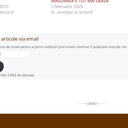
NINSOAREA E TOT MAI DEASĂ
2013
5 februarie 2025
 lectură”
În „lnvitaţie la lectură”
articole via email
esa de email pentru a primi notificări prin email când vor fi publicate articole noi.
rlalți 2.842 de abonați.