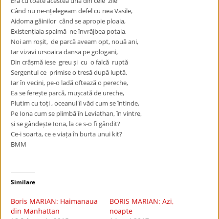
Era cu toate acestea una din cele zile
Când nu ne-nțelegeam defel cu nea Vasile,
Aidoma găinilor când se apropie ploaia,
Existențiala spaimă ne învrăjbea potaia,
Noi am roșit, de parcă aveam opt, nouă ani,
Iar vizavi ursoaica dansa pe gologani,
Din crâșmă iese greu și cu o falcă ruptă
Sergentul ce primise o tresă după luptă,
Iar în vecini, pe-o ladă oftează o pereche,
Ea se ferește parcă, mușcată de ureche,
Plutim cu toți , oceanul îl văd cum se întinde,
Pe Iona cum se plimbă în Leviathan, în vintre,
și se gândește Iona, la ce s-o fi gândit?
Ce-i soarta, ce e viața în burta unui kit?
BMM
Similare
Boris MARIAN: Haimanaua
BORIS MARIAN: Azi,
din Manhattan
noapte