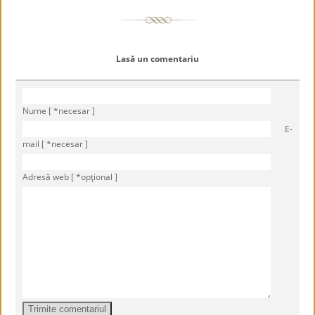
Lasă un comentariu
Nume [ *necesar ]
E-
mail [ *necesar ]
Adresă web [ *opţional ]