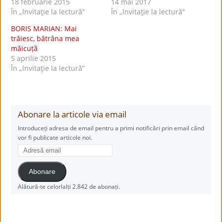
18 februarie 2015
14 mai 2017
În „lnvitaţie la lectură”
În „lnvitaţie la lectură”
BORIS MARIAN: Mai
trăiesc, bătrâna mea
măicuță
5 aprilie 2015
În „lnvitaţie la lectură”
Abonare la articole via email
Introduceți adresa de email pentru a primi notificări prin email când
vor fi publicate articole noi.
Adresă
email
Abonare
Alătură-te celorlalți 2.842 de abonați.