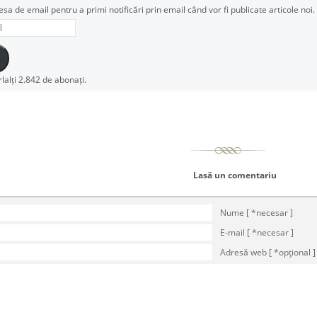
esa de email pentru a primi notificări prin email când vor fi publicate articole noi.
rlalți 2.842 de abonați.
Lasă un comentariu
Nume [ *necesar ]
E-mail [ *necesar ]
Adresă web [ *opţional ]