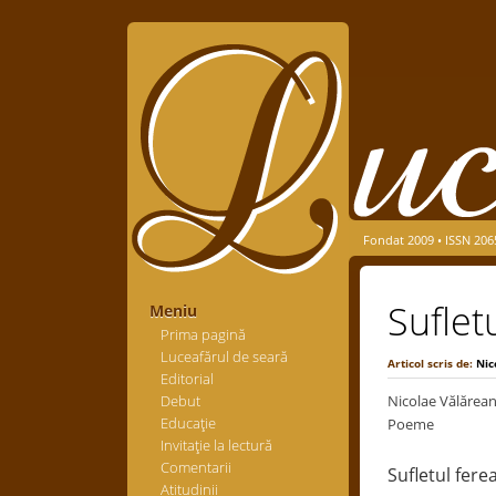
Fondat 2009 • ISSN 206
Suflet
Meniu
Prima pagină
Luceafărul de seară
Articol scris de:
Nic
Editorial
Debut
Nicolae Vălărea
Educaţie
Poeme
Invitaţie la lectură
Comentarii
Sufletul fere
Atitudinii