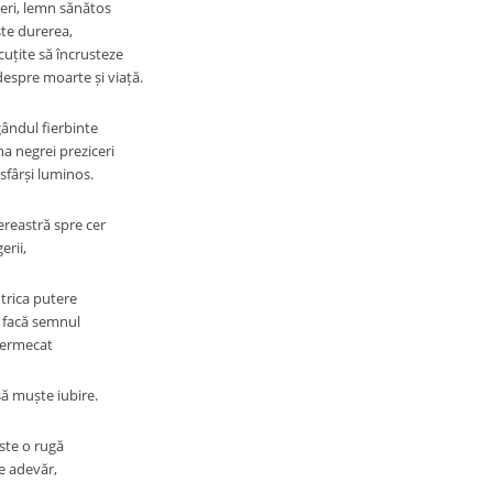
eri, lemn sănătos
ște durerea,
cuțite să încrusteze
despre moarte și viață.
gândul fierbinte
a negrei preziceri
sfârși luminos.
ereastră spre cer
erii,
trica putere
i facă semnul
fermecat
să muște iubire.
ste o rugă
e adevăr,