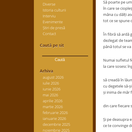
Să poarte pe um
Diverse
în care se ciople
Istoria culturii
mâna cu dălți as
Interviu
tot ce se spune 
Evenimente
Știri de presă
Contact
În fibră să ardă 
dezlegat de team
Caută pe sit
până totul se va 
Caută
după:
Numai sufletul f
la care sosesc îng
Arhiva
august 2026
să creadă în lăun
iulie 2026
cu degetele să-ș
iunie 2026
și inima de măr 
mai 2026
aprilie 2026
din care fiecare 
martie 2026
februarie 2026
ianuarie 2026
Și pe deasupra e
decembrie 2025
ce te convinge d
noiembrie 2025