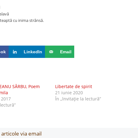
l
slavă
șteaptă cu inima strânsă.
ook
LinkedIn
Email
REANU SÂRBU, Poem
Libertate de spirit
mila
21 iunie 2020
 2017
În „lnvitaţie la lectură”
 lectură”
articole via email