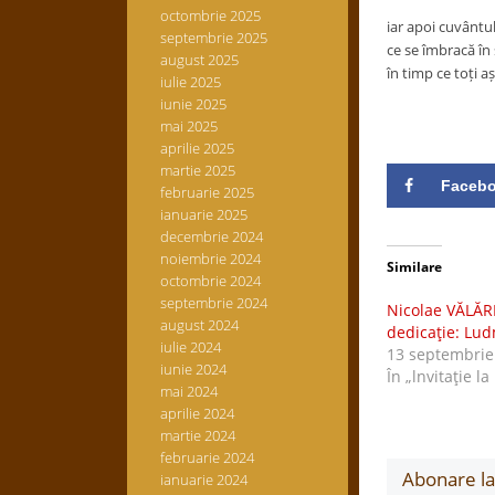
octombrie 2025
iar apoi cuvântu
septembrie 2025
ce se îmbracă în 
august 2025
în timp ce toți a
iulie 2025
iunie 2025
mai 2025
aprilie 2025
martie 2025
Faceb
februarie 2025
ianuarie 2025
decembrie 2024
noiembrie 2024
Similare
octombrie 2024
septembrie 2024
Nicolae VĂLĂ
august 2024
dedicaţie: Lud
iulie 2024
13 septembrie
iunie 2024
În „lnvitaţie la
mai 2024
aprilie 2024
martie 2024
februarie 2024
Abonare la 
ianuarie 2024