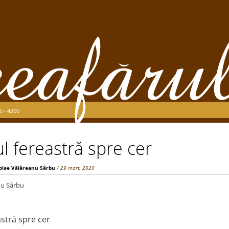
5 - 4200
ul fereastră spre cer
olae Vălăreanu Sârbu
/ 29 mart. 2020
nu Sârbu
astră spre cer