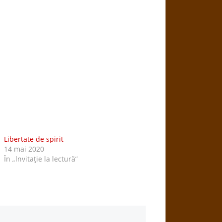
Libertate de spirit
14 mai 2020
În „lnvitaţie la lectură”