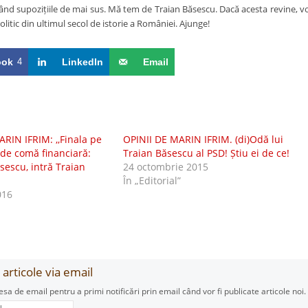
ând supozițiile de mai sus. Mă tem de Traian Băsescu. Dacă acesta revine, vo
litic din ultimul secol de istorie a României. Ajunge!
ook
4
LinkedIn
Email
IN IFRIM: ,,Finala pe
OPINII DE MARIN IFRIM. (di)Odă lui
 de comă financiară:
Traian Băsescu al PSD! Știu ei de ce!
sescu, intră Traian
24 octombrie 2015
În „Editorial”
016
articole via email
esa de email pentru a primi notificări prin email când vor fi publicate articole noi.