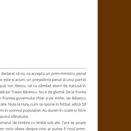
 declarat că nu va accepta un prim-ministru penal
 este și acum, un președinte penal al unui partid
al, Ion Iliescu, cel cu zâmbet etern de Katiușă în
tală pe Traian Băsescu. Nu e de glumă. De la Ponta
n fruntea guvernului chiar și pe Hitler, iar Băsescu
tate. Nula la nula, cum se spune în fotbal, adică 50
orm în somnul populației. Au dureri în coate și între
putul sfârșitului.
ionarul de timbre cu limbă sub ele. Țara se poate
am nicio ideea despre cine ar putea fi noul prim-