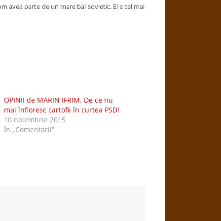
m avea parte de un mare bal sovietic. El e cel mai
OPINII de MARIN IFRIM. De ce nu
mai înfloresc cartofii în curtea PSD!
10 noiembrie 2015
În „Comentarii”