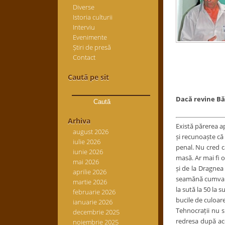
Diverse
Istoria culturii
Interviu
Evenimente
Știri de presă
Contact
Caută pe sit
Caută
după:
Dacă revine Băse
Arhiva
Există părerea a
august 2026
și recunoaște că
iulie 2026
penal. Nu cred c
iunie 2026
masă. Ar mai fi 
mai 2026
și de la Dragnea 
aprilie 2026
seamănă cumva cu 
martie 2026
la sută la 50 la 
februarie 2026
bucile de culoare
ianuarie 2026
Tehnocrații nu s
decembrie 2025
redresa după ace
noiembrie 2025