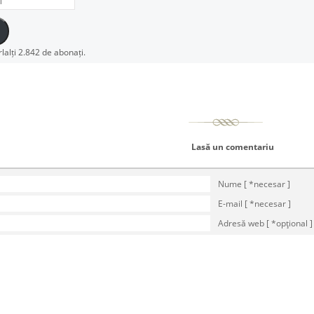
rlalți 2.842 de abonați.
Lasă un comentariu
Nume [ *necesar ]
E-mail [ *necesar ]
Adresă web [ *opţional ]