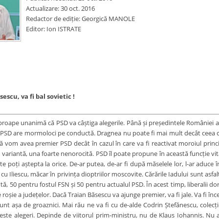
Actualizare: 30 oct. 2016
Redactor de ediție: Georgică MANOLE
Editor: Ion ISTRATE
scu, va fi bal sovietic !
proape unanimă că PSD va câștiga alegerile. Până și președintele României a
 PSD are mormoloci pe conductă. Dragnea nu poate fi mai mult decât ceea ce
ă vom avea premier PSD decât în cazul în care va fi reactivat moroiul princip
o variantă, una foarte nenorocită. PSD îl poate propune în această funcție vi
te poți aștepta la orice. De-ar putea, de-ar fi după măselele lor, l-ar aduce î
Iliescu, măcar în privința dioptriilor moscovite. Cărările Iadului sunt asfal
sută, 50 pentru fostul FSN și 50 pentru actualul PSD. În acest timp, liberalii d
 roșie a județelor. Dacă Traian Băsescu va ajunge premier, va fi jale. Va fi înce
unt așa de groaznici. Mai rău ne va fi cu de-alde Codrin Ștefănescu, colecț
ste alegeri. Depinde de viitorul prim-ministru, nu de Klaus Iohannis. Nu 