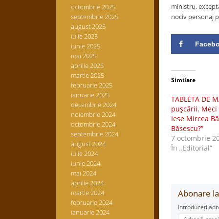
ministru, except
octombrie 2025
septembrie 2025
nociv personaj po
august 2025
iulie 2025
Faceb
iunie 2025
mai 2025
aprilie 2025
martie 2025
Similare
februarie 2025
ianuarie 2025
TABLETA DE MAR
decembrie 2024
puşcării. Meci
noiembrie 2024
Iese Mircea Bă
octombrie 2024
Băsescu?”
septembrie 2024
7 octombrie 2
august 2024
În „Editorial”
iulie 2024
iunie 2024
mai 2024
aprilie 2024
Abonare la 
martie 2024
februarie 2024
Introduceți adr
ianuarie 2024
Adresă