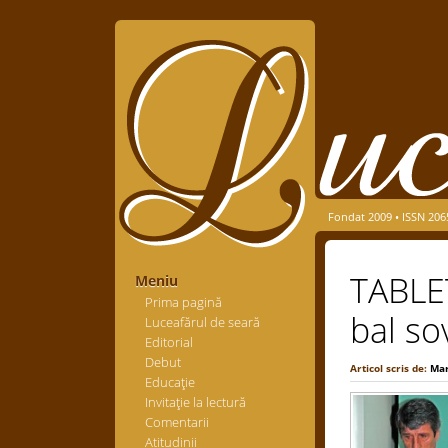
Fondat 2009 • ISSN 206
TABLET
Meniu
Prima pagină
bal sov
Luceafărul de seară
Editorial
Debut
Articol scris de:
Mar
Educaţie
Invitaţie la lectură
Comentarii
Atitudinii