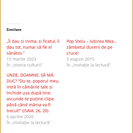
Similare
„Îi dau și inima, și ficatul, îi
Pop Stelu – Iubirea Mea…
dau tot, numai să fie el
zâmbetul durerii de pe
sănătos.”
cruce!
15 martie 2023
5 august 2015
În „Istoria culturii”
În „lnvitaţie la lectură”
UNDE, DOAMNE, SĂ MĂ
DUC? “Du-te, poporul meu,
intră în cămările tale și
închide ușa după tine;
ascunde-te puține clipe,
până când mânia va fi
trecut!” (ISAIA, 26, 20)
6 aprilie 2020
În „lnvitaţie la lectură”