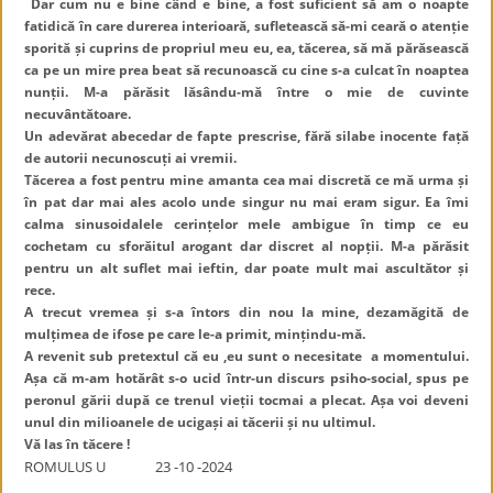
Dar cum nu e bine când e bine, a fost suficient să am o noapte
fatidică în care durerea interioară, sufletească să-mi ceară o atenție
sporită și cuprins de propriul meu eu, ea, tăcerea, să mă părăsească
ca pe un mire prea beat să recunoască cu cine s-a culcat în noaptea
nunții. M-a părăsit lăsându-mă între o mie de cuvinte
necuvântătoare.
Un adevărat abecedar de fapte prescrise, fără silabe inocente față
de autorii necunoscuți ai vremii.
Tăcerea a fost pentru mine amanta cea mai discretă ce mă urma și
în pat dar mai ales acolo unde singur nu mai eram sigur. Ea îmi
calma sinusoidalele cerințelor mele ambigue în timp ce eu
cochetam cu sforăitul arogant dar discret al nopții. M-a părăsit
pentru un alt suflet mai ieftin, dar poate mult mai ascultător și
rece.
A trecut vremea și s-a întors din nou la mine, dezamăgită de
mulțimea de ifose pe care le-a primit, mințindu-mă.
A revenit sub pretextul că eu ,eu sunt o necesitate a momentului.
Așa că m-am hotărât s-o ucid într-un discurs psiho-social, spus pe
peronul gării după ce trenul vieții tocmai a plecat. Așa voi deveni
unul din milioanele de ucigași ai tăcerii și nu ultimul.
Vă las în tăcere !
ROMULUS U 23 -10 -2024