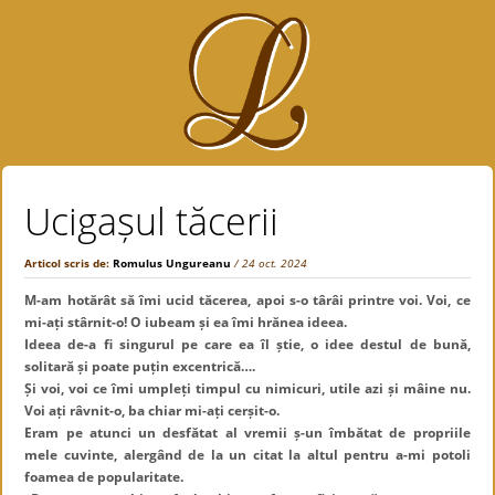
Ucigașul tăcerii
Articol scris de:
Romulus Ungureanu
/ 24 oct. 2024
M-am hotărât să îmi ucid tăcerea, apoi s-o târâi printre voi. Voi, ce
mi-ați stârnit-o! O iubeam și ea îmi hrănea ideea.
Ideea de-a fi singurul pe care ea îl știe, o idee destul de bună,
solitară și poate puțin excentrică….
Și voi, voi ce îmi umpleți timpul cu nimicuri, utile azi și mâine nu.
Voi ați râvnit-o, ba chiar mi-ați cerșit-o.
Eram pe atunci un desfătat al vremii ș-un îmbătat de propriile
mele cuvinte, alergând de la un citat la altul pentru a-mi potoli
foamea de popularitate.