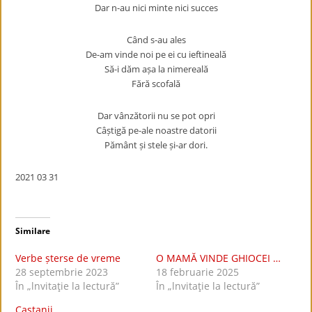
Dar n-au nici minte nici succes
Când s-au ales
De-am vinde noi pe ei cu ieftineală
Să-i dăm așa la nimereală
Fără scofală
Dar vânzătorii nu se pot opri
Câștigă pe-ale noastre datorii
Pământ și stele și-ar dori.
2021 03 31
Similare
Verbe șterse de vreme
O MAMĂ VINDE GHIOCEI …
28 septembrie 2023
18 februarie 2025
În „lnvitaţie la lectură”
În „lnvitaţie la lectură”
Castanii