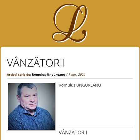
VÂNZĂTORII
Articol scris de:
Romulus Ungureanu
/ 1 apr. 2021
Romulus UNGUREANU
VÂNZĂTORII