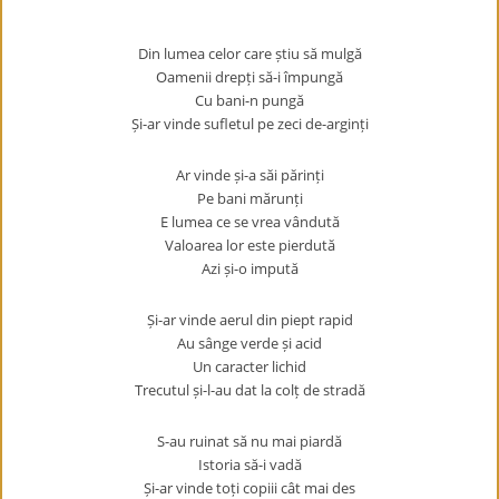
Din lumea celor care știu să mulgă
Oamenii drepți să-i împungă
Cu bani-n pungă
Și-ar vinde sufletul pe zeci de-arginți
Ar vinde și-a săi părinți
Pe bani mărunți
E lumea ce se vrea vândută
Valoarea lor este pierdută
Azi și-o impută
Și-ar vinde aerul din piept rapid
Au sânge verde și acid
Un caracter lichid
Trecutul și-l-au dat la colț de stradă
S-au ruinat să nu mai piardă
Istoria să-i vadă
Și-ar vinde toți copiii cât mai des