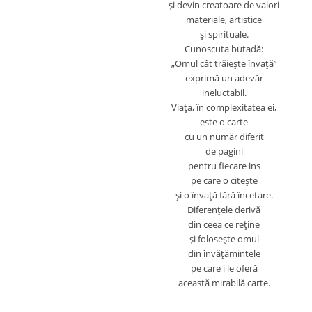
şi devin creatoare de valori
materiale, artistice
şi spirituale.
Cunoscuta butadă:
„Omul cât trăieşte învaţă”
exprimă un adevăr
ineluctabil.
Viaţa, în complexitatea ei,
este o carte
cu un număr diferit
de pagini
pentru fiecare ins
pe care o citeşte
şi o învaţă fără încetare.
Diferenţele derivă
din ceea ce reţine
şi foloseşte omul
din învăţămintele
pe care i le oferă
aceas
tă mirabilă carte.