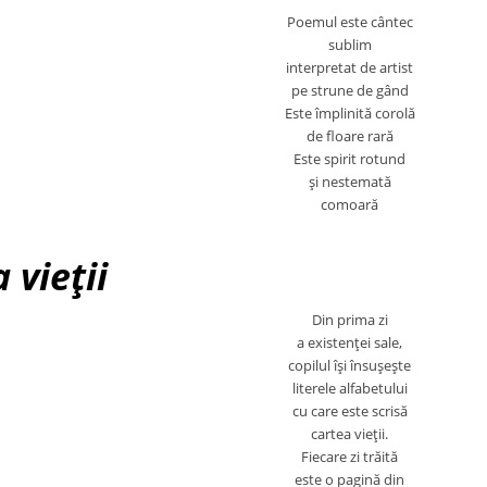
Poemul este cântec
sublim
interpretat de artist
pe strune de gând
Este împlinită corolă
de floare rară
Este spirit rotund
şi nestemată
comoară
 vieţii
Din prima zi
a existenţei sale,
copilul îşi însuşeşte
literele alfabetului
cu care este scrisă
cartea vieţii.
Fiecare zi trăită
este o pagină din