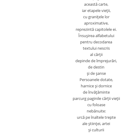
această carte,
iar etapele vieţii,
cu graniţele lor
aproximative,
reprezintă capitolele
ei.
Însuşirea alfabetului
pentru decodarea
textului nescris
al cărţii
depinde de împrejurări,
de destin
şi de şanse
Persoanele dotate,
harnice şi dornice
de învăţăminte
parcurg paginile cărţii vieţii
cu foloase
nebănuite:
urcă pe înaltele trepte
ale ştiinţei, artei
şi culturii