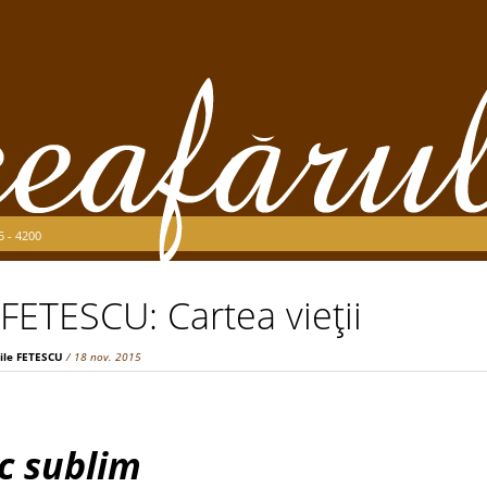
5 - 4200
 FETESCU: Cartea vieţii
ile FETESCU
/ 18 nov. 2015
c sublim