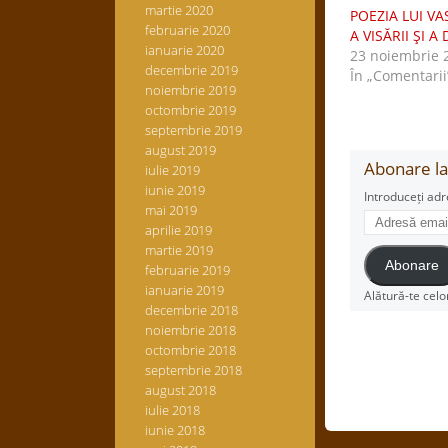
martie 2020
POEZIA LUI VA
februarie 2020
A VISĂRII ŞI A
ianuarie 2020
23 noiembrie 
decembrie 2019
În „Comentarii
noiembrie 2019
octombrie 2019
septembrie 2019
august 2019
Abonare la 
iulie 2019
iunie 2019
Introduceți adr
mai 2019
Adresă
aprilie 2019
email
martie 2019
Abonare
februarie 2019
ianuarie 2019
Alătură-te celo
decembrie 2018
noiembrie 2018
octombrie 2018
septembrie 2018
august 2018
iulie 2018
iunie 2018