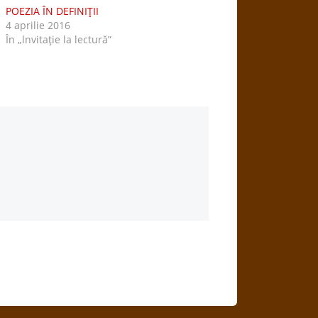
POEZIA ÎN DEFINIŢII
4 aprilie 2016
În „lnvitaţie la lectură”