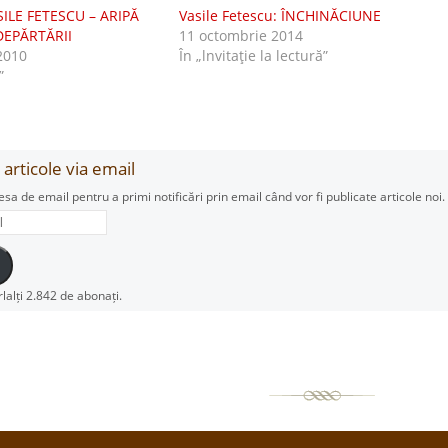
SILE FETESCU – ARIPĂ
Vasile Fetescu: ÎNCHINĂCIUNE
 DEPĂRTĂRII
11 octombrie 2014
2010
În „lnvitaţie la lectură”
”
articole via email
esa de email pentru a primi notificări prin email când vor fi publicate articole noi.
rlalți 2.842 de abonați.