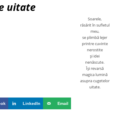
e uitate
Soarele,
răsărit în sufletul
meu,
se plimbă lejer
printre cuvinte
nerostite
şi idei
nenăscute.
Îşi revarsă
magica lumină
asupra cugetelor
uitate.
ook
LinkedIn
Email