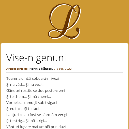
Vise-n genuni
Articol scris de:
Florin Bălănescu
/ 6 oct. 2022
Toamna dintâi coboară-n livezi
Şi nu văd… Şi nu vezi…
Gânduri rostite se duc peste vremi
Şi te chem… Şi mă chemi…
Vorbele au amuţit sub trăgaci
Şi eu tac… Şi tu taci…
Lanţuri ce-au fost se sfarmă-n verigi
Şi te strig… Şi mă strigi…
Vânturi fugare mai umblă prin duzi