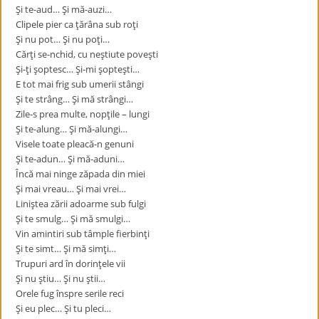
Şi te-aud… Şi mă-auzi…
Clipele pier ca ţărâna sub roţi
Şi nu pot… Şi nu poţi…
Cărţi se-nchid, cu neştiute poveşti
Şi-ţi şoptesc… Şi-mi şopteşti…
E tot mai frig sub umerii stângi
Şi te strâng… Şi mă strângi…
Zile-s prea multe, nopţile – lungi
Şi te-alung… Şi mă-alungi…
Visele toate pleacă-n genuni
Şi te-adun… Şi mă-aduni…
Încă mai ninge zăpada din miei
Şi mai vreau… Şi mai vrei…
Liniştea zării adoarme sub fulgi
Şi te smulg… Şi mă smulgi…
Vin amintiri sub tâmple fierbinţi
Şi te simt… Şi mă simţi…
Trupuri ard în dorinţele vii
Şi nu ştiu… Şi nu ştii…
Orele fug înspre serile reci
Şi eu plec… Şi tu pleci…