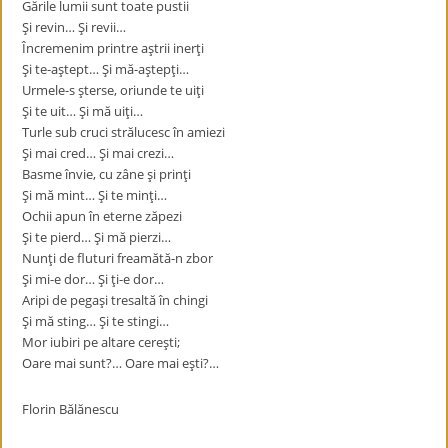
Gările lumii sunt toate pustii
Şi revin… Şi revii…
Încremenim printre aştrii inerţi
Şi te-aştept… Şi mă-aştepţi…
Urmele-s şterse, oriunde te uiţi
Şi te uit… Şi mă uiţi…
Turle sub cruci strălucesc în amiezi
Şi mai cred… Şi mai crezi…
Basme învie, cu zâne şi prinţi
Şi mă mint… Şi te minţi…
Ochii apun în eterne zăpezi
Şi te pierd… Şi mă pierzi…
Nunţi de fluturi freamătă-n zbor
Şi mi-e dor… Şi ţi-e dor…
Aripi de pegaşi tresaltă în chingi
Şi mă sting… Şi te stingi…
Mor iubiri pe altare cereşti;
Oare mai sunt?… Oare mai eşti?…
Florin Bălănescu