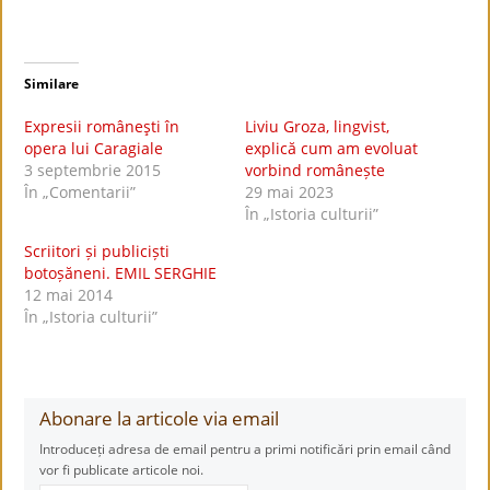
Similare
Expresii româneşti în
Liviu Groza, lingvist,
opera lui Caragiale
explică cum am evoluat
3 septembrie 2015
vorbind românește
În „Comentarii”
29 mai 2023
În „Istoria culturii”
Scriitori și publiciști
botoșăneni. EMIL SERGHIE
12 mai 2014
În „Istoria culturii”
Abonare la articole via email
Introduceți adresa de email pentru a primi notificări prin email când
vor fi publicate articole noi.
Adresă