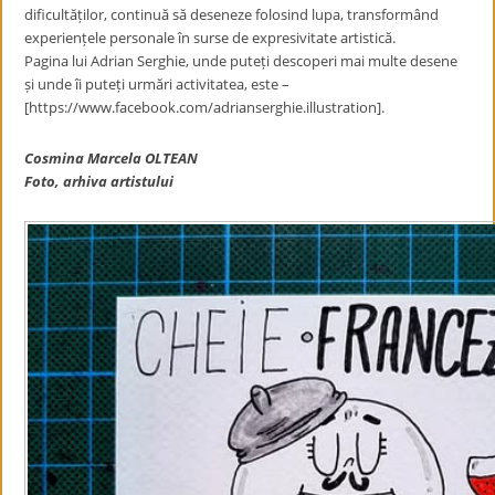
dificultăților, continuă să deseneze folosind lupa, transformând
experiențele personale în surse de expresivitate artistică.
Pagina lui Adrian Serghie, unde puteți descoperi mai multe desene
și unde îi puteți urmări activitatea, este –
[https://www.facebook.com/adrianserghie.illustration].
Cosmina Marcela OLTEAN
Foto, arhiva artistului