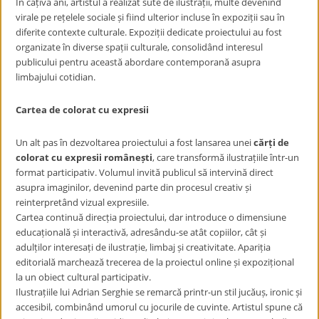
În câțiva ani, artistul a realizat sute de ilustrații, multe devenind
virale pe rețelele sociale și fiind ulterior incluse în expoziții sau în
diferite contexte culturale. Expoziții dedicate proiectului au fost
organizate în diverse spații culturale, consolidând interesul
publicului pentru această abordare contemporană asupra
limbajului cotidian.
Cartea de colorat cu expresii
Un alt pas în dezvoltarea proiectului a fost lansarea unei
cărți de
colorat cu expresii românești
, care transformă ilustrațiile într-un
format participativ. Volumul invită publicul să intervină direct
asupra imaginilor, devenind parte din procesul creativ și
reinterpretând vizual expresiile.
Cartea continuă direcția proiectului, dar introduce o dimensiune
educațională și interactivă, adresându-se atât copiilor, cât și
adulților interesați de ilustrație, limbaj și creativitate. Apariția
editorială marchează trecerea de la proiectul online și expozițional
la un obiect cultural participativ.
Ilustrațiile lui Adrian Serghie se remarcă printr-un stil jucăuș, ironic și
accesibil, combinând umorul cu jocurile de cuvinte. Artistul spune că