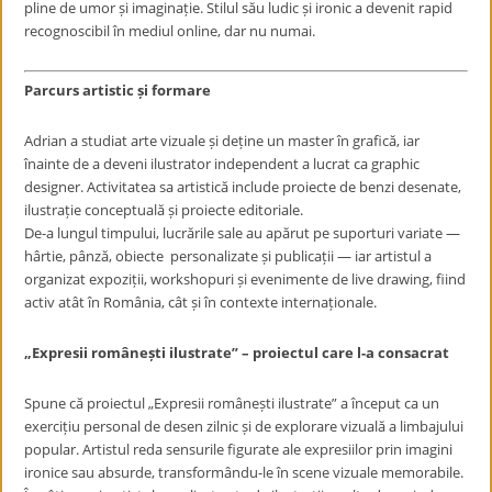
pline de umor și imaginație. Stilul său ludic și ironic a devenit rapid
recognoscibil în mediul online, dar nu numai.
Parcurs artistic și formare
Adrian a studiat arte vizuale și deține un master în grafică, iar
înainte de a deveni ilustrator independent a lucrat ca graphic
designer. Activitatea sa artistică include proiecte de benzi desenate,
ilustrație conceptuală și proiecte editoriale.
De-a lungul timpului, lucrările sale au apărut pe suporturi variate —
hârtie, pânză, obiecte personalizate și publicații — iar artistul a
organizat expoziții, workshopuri și evenimente de live drawing, fiind
activ atât în România, cât și în contexte internaționale.
„Expresii românești ilustrate” – proiectul care l-a consacrat
Spune că proiectul „Expresii românești ilustrate” a început ca un
exercițiu personal de desen zilnic și de explorare vizuală a limbajului
popular. Artistul reda sensurile figurate ale expresiilor prin imagini
ironice sau absurde, transformându-le în scene vizuale memorabile.