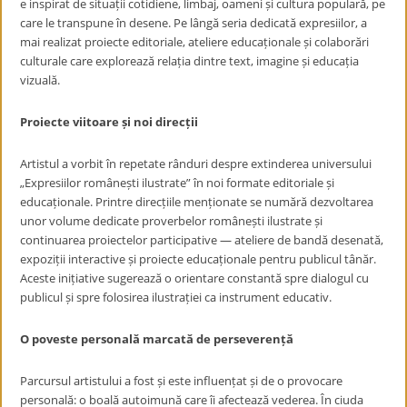
e inspirat de situații cotidiene, limbaj, oameni și cultura populară, pe
care le transpune în desene. Pe lângă seria dedicată expresiilor, a
mai realizat proiecte editoriale, ateliere educaționale și colaborări
culturale care explorează relația dintre text, imagine și educația
vizuală.
Proiecte viitoare și noi direcții
Artistul a vorbit în repetate rânduri despre extinderea universului
„Expresiilor românești ilustrate” în noi formate editoriale și
educaționale. Printre direcțiile menționate se numără dezvoltarea
unor volume dedicate proverbelor românești ilustrate și
continuarea proiectelor participative — ateliere de bandă desenată,
expoziții interactive și proiecte educaționale pentru publicul tânăr.
Aceste inițiative sugerează o orientare constantă spre dialogul cu
publicul și spre folosirea ilustrației ca instrument educativ.
O poveste personală marcată de perseverență
Parcursul artistului a fost și este influențat și de o provocare
personală: o boală autoimună care îi afectează vederea. În ciuda