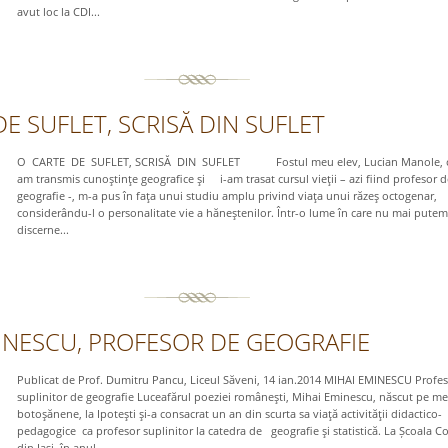
avut loc la CDI...
E SUFLET, SCRISĂ DIN SUFLET
O CARTE DE SUFLET, SCRISĂ DIN SUFLET Fostul meu elev, Lucian Manole, că
am transmis cunoştinţe geografice şi i-am trasat cursul vieţii – azi fiind profesor d
geografie -, m-a pus în faţa unui studiu amplu privind viaţa unui răzeş octogenar,
considerându-l o personalitate vie a hăneştenilor. Într-o lume în care nu mai putem
discerne...
INESCU, PROFESOR DE GEOGRAFIE
Publicat de Prof. Dumitru Pancu, Liceul Săveni, 14 ian.2014 MIHAI EMINESCU Profes
suplinitor de geografie Luceafărul poeziei româneşti, Mihai Eminescu, născut pe me
botoşănene, la Ipoteşti şi-a consacrat un an din scurta sa viaţă activităţii didactico-
pedagogice ca profesor suplinitor la catedra de geografie şi statistică. La Școala C
din Iaşi, în anul...