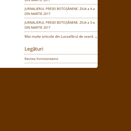
JURNALIERUL PRESEI BOTOȘĂNENE. ZIUA a 4-a
DIN MARTIE 2017
JURNALIERUL PRESEI BOTOȘĂNENE. ZIUA a 3-a
DIN MARTIE 2017
Mai multe articole din Luceafărul de seară →
Legături
Revista Vorniceneanul