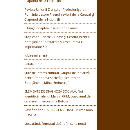
Claponul de la Huşi… (II)
Revista Uniunii Ziariştilor Profesionişti din
România despre Fraerul-revistă de la Caracal şi
Claponul de la Huşi… (I)
E lungă noaptea însetaților de amar
Stop cadru! Notre – Dame și Centrul Vechi al
Botoșanilor, în refacere și restaurarea cu
imprimante 3D
Iubire milenară
Petala iubirii
Știre de interes cultural. Grupul de inițiativă
pentru fondarea Societății Scriitorilor
Botoșăneni ,,Mihai Eminescu”
ELEMENTE DE DIAGNOZĂ SOCIALĂ. Noi
identificări ale lui Marin IFRIM, buzoianul de
care avem nevoie și la Botoșani
Răspânditorul ISTORIEI ASCUNSE: Mircea Ioan
COSTEA
Luceafărul, formatul tipărit, în serie nouă