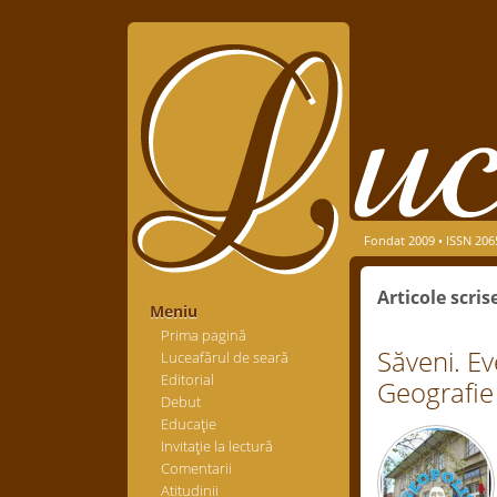
Fondat 2009 • ISSN 206
Articole scri
Meniu
Prima pagină
Săveni. Ev
Luceafărul de seară
Editorial
Geografie 
Debut
Educaţie
Invitaţie la lectură
Comentarii
Atitudinii