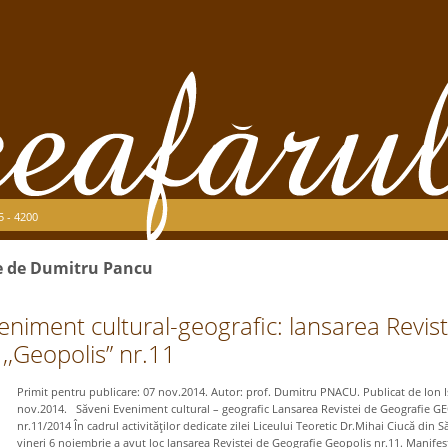
5 - 4200
se de Dumitru Pancu
eniment cultural-geografic: lansarea Revist
,,Geopolis” nr.11
Primit pentru publicare: 07 nov.2014. Autor: prof. Dumitru PNACU. Publicat de Ion Is
nov.2014. Săveni Eveniment cultural – geografic Lansarea Revistei de Geografie 
nr.11/2014 În cadrul activităţilor dedicate zilei Liceului Teoretic Dr.Mihai Ciucă din S
vineri 6 noiembrie a avut loc lansarea Revistei de Geografie Geopolis nr.11. Manifes