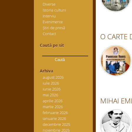
Diverse
Istoria culturii
Interviu
Evenimente
Știri de presă
Contact
O CARTE D
Caută pe sit
Caută
după:
Arhiva
august 2026
iulie 2026
iunie 2026
mai 2026
MIHAI EM
aprilie 2026
martie 2026
februarie 2026
ianuarie 2026
decembrie 2025
noiembrie 2025