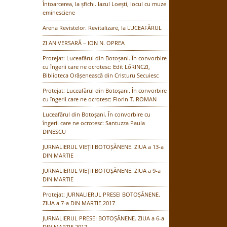
Întoarcerea, la șfichi. Iazul Loești, locul cu muze
eminesciene
Arena Revistelor. Revitalizare, la LUCEAFĂRUL
ZI ANIVERSARĂ – ION N. OPREA
Protejat: Luceafărul din Botoșani. În convorbire
cu îngerii care ne ocrotesc: Edit LőRINCZI,
Biblioteca Orășenească din Cristuru Secuiesc
Protejat: Luceafărul din Botoșani. În convorbire
cu îngerii care ne ocrotesc: Florin T. ROMAN
Luceafărul din Botoșani. În convorbire cu
îngerii care ne ocrotesc: Santuzza Paula
DINESCU
JURNALIERUL VIEȚII BOTOȘĂNENE. ZIUA a 13-a
DIN MARTIE
JURNALIERUL VIEȚII BOTOȘĂNENE. ZIUA a 9-a
DIN MARTIE
Protejat: JURNALIERUL PRESEI BOTOȘĂNENE.
ZIUA a 7-a DIN MARTIE 2017
JURNALIERUL PRESEI BOTOȘĂNENE. ZIUA a 6-a
DIN MARTIE 2017