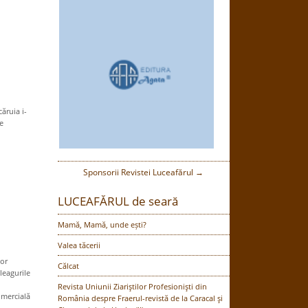
ruia i-
e
Sponsorii Revistei Luceafărul →
LUCEAFĂRUL de seară
Mamă, Mamă, unde ești?
Valea tăcerii
or
Călcat
leagurile
Revista Uniunii Ziariştilor Profesionişti din
omercială
România despre Fraerul-revistă de la Caracal şi