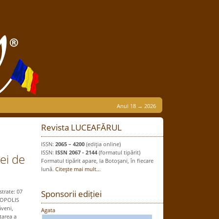
Anul 18 → 2026
Revista LUCEAFĂRUL
ISSN:
2065 – 4200
(ediţia online)
ISSN:
ISSN 2067 - 2144
(formatul tipărit)
ei de
Formatul tipărit apare, la Botoşani, în fiecare
lună.
Citeşte mai mult...
trate: 07
Sponsorii ediției
GEOPOLIS
ăveni,
Agata
tarea a