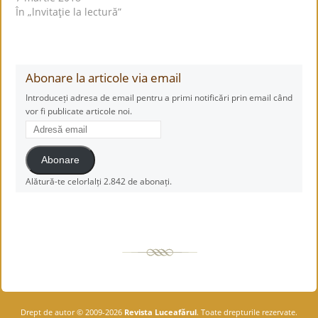
În „lnvitaţie la lectură”
Abonare la articole via email
Introduceți adresa de email pentru a primi notificări prin email când
vor fi publicate articole noi.
Adresă
email
Abonare
Alătură-te celorlalți 2.842 de abonați.
Drept de autor © 2009-2026
Revista Luceafărul
. Toate drepturile rezervate.