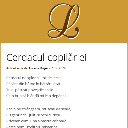
Cerdacul copilăriei
Articol scris de:
Lorena Bujor
/ 7 iul. 2026
Cerdacul nopților cu mii de stele,
Răsărit din bârne în bătrânul sat,
Tu ai păstrat poveștile acele
Ce-o bunică blândă mi le-a depănat.
Acolo ne strângeam, mușcați de seară,
Cu genunchii juliți și ochi curioși,
Priveam cum luna albastră coboară
Peste pomii roditori, misterioși.