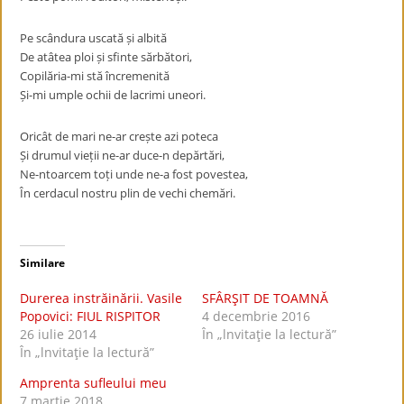
Pe scândura uscată și albită
De atâtea ploi și sfinte sărbători,
Copilăria-mi stă încremenită
Și-mi umple ochii de lacrimi uneori.
Oricât de mari ne-ar crește azi poteca
Și drumul vieții ne-ar duce-n depărtări,
Ne-ntoarcem toți unde ne-a fost povestea,
În cerdacul nostru plin de vechi chemări.
Similare
Durerea instrăinării. Vasile
SFÂRŞIT DE TOAMNĂ
Popovici: FIUL RISPITOR
4 decembrie 2016
26 iulie 2014
În „lnvitaţie la lectură”
În „lnvitaţie la lectură”
Amprenta sufleului meu
7 martie 2018