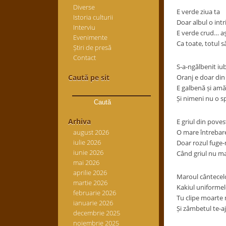
Diverse
E verde ziua ta
Istoria culturii
Doar albul o intr
Interviu
E verde crud… a
Evenimente
Ca toate, totul s
Știri de presă
Contact
S-a-ngălbenit iu
Caută pe sit
Oranj e doar din 
Caută
E galbenă și amă
după:
Și nimeni nu o s
Arhiva
E griul din poves
august 2026
O mare întrebar
iulie 2026
Doar rozul fuge-n
iunie 2026
Când griul nu m
mai 2026
aprilie 2026
Maroul cântecelo
martie 2026
Kakiul uniformel
februarie 2026
Tu clipe moarte 
ianuarie 2026
Și zâmbetul te-a
decembrie 2025
noiembrie 2025