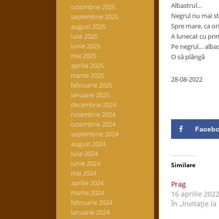
Albastrul…
octombrie 2025
Negrul nu mai st
septembrie 2025
Spre mare, ca or
august 2025
iulie 2025
A lunecat cu pri
iunie 2025
Pe negrul… albas
mai 2025
O să plângă
aprilie 2025
martie 2025
28-08-2022
februarie 2025
ianuarie 2025
decembrie 2024
noiembrie 2024
octombrie 2024
Faceb
septembrie 2024
august 2024
iulie 2024
iunie 2024
Similare
mai 2024
aprilie 2024
Prag
martie 2024
16 aprilie 202
februarie 2024
În „lnvitaţie la
ianuarie 2024