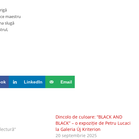
rigă
ice maestru
ma slugă
trul,
ook
LinkedIn
Email
Dincolo de culoare: “BLACK AND
2
BLACK” – o expoziție de Petru Lucaci
 lectură”
la Galeria Új Kriterion
20 septembrie 2025