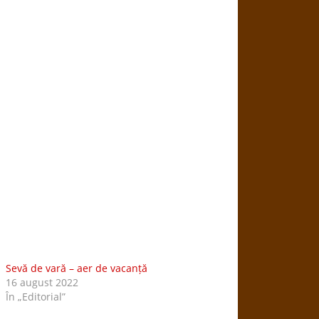
Sevă de vară – aer de vacanță
16 august 2022
În „Editorial”