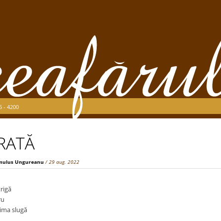
5 - 4200
RATĂ
mulus Ungureanu
/ 29 aug. 2022
rigă
ru
ima slugă