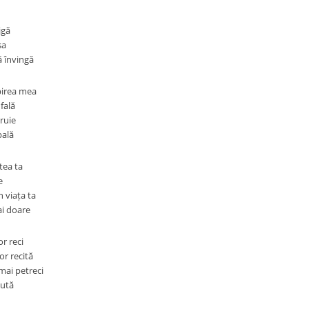
igă
șa
ă învingă
birea mea
fală
ruie
pală
tea ta
e
 viața ta
ai doare
r reci
or recită
mai petreci
jută