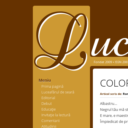
Fondat 2009 • ISSN 206
COLO
Meniu
Prima pagină
Luceafărul de seară
Articol scris de:
Ro
Editorial
Debut
Albastru…
Educaţie
Negrul tău mă st
Invitaţie la lectură
E mare, e maest
Comentarii
Împiedicat de pr
Atitudinii