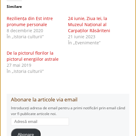
Similare
Reziliența din Est intre
24 iunie, Ziua Iei, la
pronume personale
Muzeul Național al
8 decembrie 2020
Carpaților Răsăriteni
În „Istoria culturii”
21 iunie 2023
În „Evenimente”
De la pictorul florilor la
pictorul energiilor astrale
27 mai 2019
În „Istoria culturii”
Abonare la articole via email
Introduceți adresa de email pentru a primi notificări prin email când
vor fi publicate articole noi.
Adresă
email
Abonare