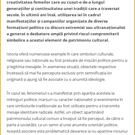
creativitatea femeilor care au cusut-o de-a lungul
generațiilor și continuitatea unei tradiții care a traversat
secole. În ultimii ani însă, utilizarea iei în cadrul
manifestațiilor și campaniilor organizate de diverse
formațiuni politice cu discurs extremist sau ultranaționalist
a generat o dezbatere amplă privind riscul compromiterii
simbolice a acestui element de patrimoniu cultural.
Istoria oferă numeroase exemple în care simboluri culturale,
religioase sau naționale au fost preluate de mișcări politice pentru a-
și legitima mesajele. În asemenea situații, obiectele respective
încetează să mai fie percepute exclusiv prin semnificația lor
originară și ajung să fie asociate cu o anumită ideologie.
În cazul iei, fenomenul s-a manifestat prin apariția acesteia la
mitinguri politice, marșuri cu caracter naționalist și evenimente în
care simbolurile tradiționale au fost utilizate pentru a transmite
mesaje identitare radicale. Astfel, un obiect aparținând
patrimoniului cultural comun a început să fie perceput, de către o
parte a societății, ca un semn al unei anumite orientări politice.
Această asociere este problematică deoarece ia nu aparține niciunui