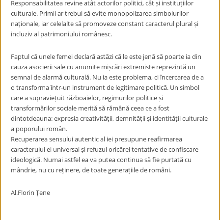
Responsabilitatea revine atât actorilor politici, cât și instituțiilor
culturale. Primii ar trebui să evite monopolizarea simbolurilor
naționale, iar celelalte să promoveze constant caracterul plural și
incluziv al patrimoniului românesc.
Faptul că unele femei declară astăzi că le este jenă să poarte ia din
cauza asocierii sale cu anumite mișcări extremiste reprezintă un
semnal de alarmă culturală. Nu ia este problema, ci încercarea de a
o transforma într-un instrument de legitimare politică. Un simbol
care a supraviețuit războaielor, regimurilor politice și
transformărilor sociale merită să rămână ceea ce a fost
dintotdeauna: expresia creativității, demnității și identității culturale
a poporului român.
Recuperarea sensului autentic al iei presupune reafirmarea
caracterului ei universal și refuzul oricărei tentative de confiscare
ideologică. Numai astfel ea va putea continua să fie purtată cu
mândrie, nu cu reținere, de toate generațiile de români.
Al.Florin Țene