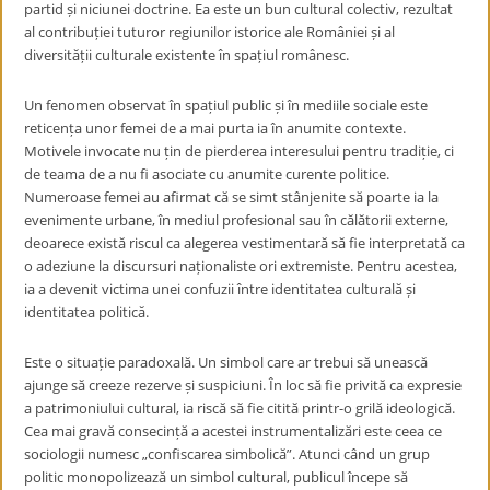
partid și niciunei doctrine. Ea este un bun cultural colectiv, rezultat
al contribuției tuturor regiunilor istorice ale României și al
diversității culturale existente în spațiul românesc.
Un fenomen observat în spațiul public și în mediile sociale este
reticența unor femei de a mai purta ia în anumite contexte.
Motivele invocate nu țin de pierderea interesului pentru tradiție, ci
de teama de a nu fi asociate cu anumite curente politice.
Numeroase femei au afirmat că se simt stânjenite să poarte ia la
evenimente urbane, în mediul profesional sau în călătorii externe,
deoarece există riscul ca alegerea vestimentară să fie interpretată ca
o adeziune la discursuri naționaliste ori extremiste. Pentru acestea,
ia a devenit victima unei confuzii între identitatea culturală și
identitatea politică.
Este o situație paradoxală. Un simbol care ar trebui să unească
ajunge să creeze rezerve și suspiciuni. În loc să fie privită ca expresie
a patrimoniului cultural, ia riscă să fie citită printr-o grilă ideologică.
Cea mai gravă consecință a acestei instrumentalizări este ceea ce
sociologii numesc „confiscarea simbolică”. Atunci când un grup
politic monopolizează un simbol cultural, publicul începe să