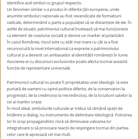
identifice acel simbol cu grupul respectiv.
Un fenomen similar s-a produs în diferite țări europene, unde
anumite simboluri naționale au fost revendicate de formațiuni
radicale, determinând o parte a populației să se distanțeze de ele. În
astfel de situații, patrimoniul cultural încetează să mai funcționeze
ca element de coeziune socială și devine un marker al polarizării.
În cazul României, riscul este cu atât mai mare cu cât ia a fost
recunoscută la nivel internațional ca expresie a patrimoniului
cultural și a devenit un ambasador al identității românești în lume.
Asocierea ei cu discursuri exclusiviste poate afecta tocmai această
funcție de reprezentare universală.
Patrimoniul cultural nu poate fi proprietatea unei ideologii. Ia este
purtată de oameni cu opinii politice diferite, de la conservatori la
progresiști, de la credincioși la necredincioși, de la locuitorii satelor la
cei ai marilor orașe.
În mod ideal, simbolurile culturale ar trebui să rămână spații de
întâlnire și dialog, nu instrumente de delimitare ideologică. Folosirea
lor în scop propagandistic riscă să diminueze valoarea lor
integratoare și să provoace reacții de respingere tocmai din partea
celor care le apreciază cel mai mult.