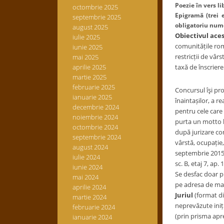
Poezie în vers l
octombrie 2025
Epigramă
(trei
septembrie 2025
obligatoriu nume
august 2025
Obiectivul ace
iulie 2025
comunitățile româ
iunie 2025
restricții de vâr
mai 2025
aprilie 2025
taxă de înscriere
martie 2025
februarie 2025
Concursul îşi pro
ianuarie 2025
înaintașilor, a r
decembrie 2024
pentru cele care 
noiembrie 2024
purta un motto li
octombrie 2024
după jurizare con
septembrie 2024
vârstă, ocupație,
august 2024
septembrie 2015 
iulie 2024
sc. B, etaj 7, ap
iunie 2024
Se desfac doar pl
mai 2024
pe adresa de ma
aprilie 2024
Juriul
(format din
martie 2024
neprevăzute iniți
februarie 2024
(prin prisma apre
ianuarie 2024