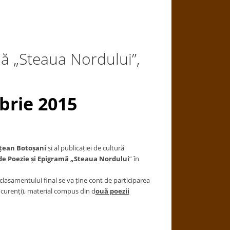
ă „Steaua Nordului”,
mbrie 2015
ețean Botoșani
și al publicației de cultură
de Poezie și Epigramă „Steaua Nordului
” în
clasamentului final se va ține cont de participarea
ncurenți), material compus din d
ouă poezii