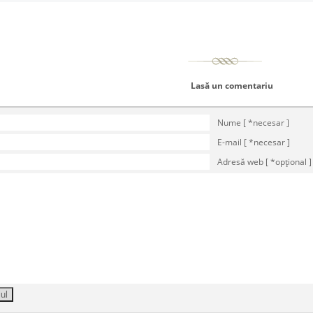
Lasă un comentariu
Nume [ *necesar ]
E-mail [ *necesar ]
Adresă web [ *opţional ]