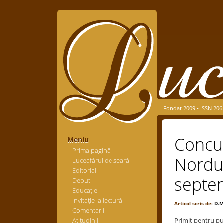
Fondat 2009 • ISSN 206
Concur
Meniu
Prima pagină
Nordulu
Luceafărul de seară
Editorial
septe
Debut
Educaţie
Invitaţie la lectură
Articol scris de:
D.
Comentarii
Atitudinii
Primit pentru pub