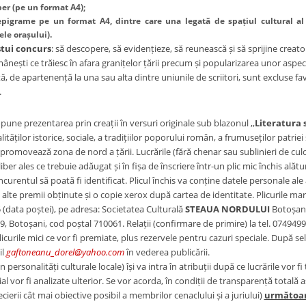
iber
(pe un format A4);
 epigrame pe un format A4, dintre care una legată de spațiul cultural al
le orașului).
stui concurs
: să descopere, să evidențieze, să reunească și să sprijine creato
nești ce trăiesc în afara granițelor țării precum și popularizarea unor aspect
stă, de apartenență la una sau alta dintre uniunile de scriitori, sunt excluse f
.
pune prezentarea prin creații în versuri originale sub blazonul ,,
Literatura 
ealităților istorice, sociale, a tradițiilor poporului român, a frumuseților patri
promovează zona de nord a țării. Lucrările (fără chenar sau sublinieri de culoar
ber ales ce trebuie adăugat și în fișa de înscriere într-un plic mic închis ală
curentul să poată fi identificat. Plicul închis va conține datele personale al
 alte premii obținute și o copie xerox după cartea de identitate. Plicurile ma
(data poștei), pe adresa: Societatea Culturală
STEAUA NORDULUI
Botoșan
. 19, Botoșani, cod poștal 710061. Relații (confirmare de primire) la tel. 074949
icurile mici ce vor fi premiate, plus rezervele pentru cazuri speciale. După sele
il
gaftoneanu_dorel@yahoo.com
în vederea publicării.
 personalități culturale locale) își va intra în atribuții după ce lucrările vor fi tr
al vor fi analizate ulterior. Se vor acorda, în condiții de transparență totală a
cierii cât mai obiective posibil a membrilor cenaclului și a juriului)
următoar