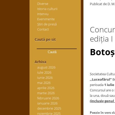
Diverse
Publicat de D. M
Istoria culturii
Interviu
Evenimente
Știri de presă
Concurs
Contact
ediția I
Caută pe sit
Caută
Botoș
după:
Arhiva
august 2026
iulie 2026
Societatea Cultu
iunie 2026
,,Luceafărul”
B
mai 2026
perioada
1 iuli
aprilie 2026
Concursul are o 
martie 2026
la una, două sau
februarie 2026
(inclusiv genul 
ianuarie 2026
decembrie 2025
Poezie în vers cl
noiembrie 2025