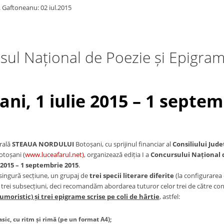
. Gaftoneanu: 02 iul.2015
ul Național de Poezie și Epigram
ani,
1 iulie 2015 – 1 septe
rală
STEAUA NORDULUI
Botoșani, cu sprijinul financiar al
Consiliului Jud
otoșani (
www.luceafarul.net)
, organizează ediția I a
Concursului Național 
e 2015 – 1 septembrie 2015
.
singură secțiune, un grupaj de
trei specii literare diferite
(la configurarea 
 trei subsecțiuni, deci recomandăm abordarea tuturor celor trei de către co
umoristic) și trei epigrame scrise pe coli de hârtie
, astfel:
asic, cu ritm și rimă
(pe un format A4);