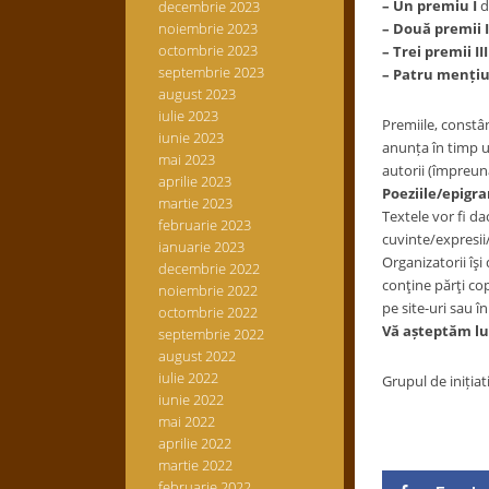
– Un premiu I
d
decembrie 2023
noiembrie 2023
– Două premii I
octombrie 2023
– Trei premii II
septembrie 2023
– Patru menți
august 2023
iulie 2023
Premiile, constâ
iunie 2023
anunța în timp ut
mai 2023
autorii (împreună
aprilie 2023
Poeziile/epigra
martie 2023
Textele vor fi da
februarie 2023
cuvinte/expresii
ianuarie 2023
Organizatorii îşi
decembrie 2022
conţine părţi cop
noiembrie 2022
pe site-uri sau î
octombrie 2022
Vă așteptăm luc
septembrie 2022
august 2022
iulie 2022
Grupul de inițiat
iunie 2022
mai 2022
aprilie 2022
martie 2022
februarie 2022