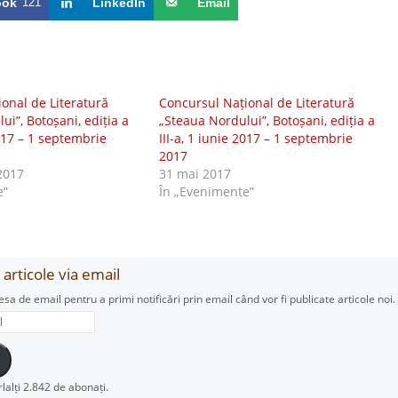
ook
121
LinkedIn
Email
onal de Literatură
Concursul Național de Literatură
ui”, Botoșani, ediția a
„Steaua Nordului”, Botoșani, ediția a
2017 – 1 septembrie
III-a, 1 iunie 2017 – 1 septembrie
2017
2017
31 mai 2017
e”
În „Evenimente”
articole via email
esa de email pentru a primi notificări prin email când vor fi publicate articole noi.
rlalți 2.842 de abonați.