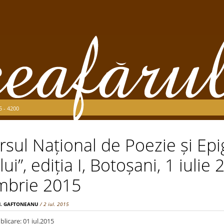
5 - 4200
sul Național de Poezie și Ep
i”, ediția I, Botoșani, 1 iulie 
mbrie 2015
M. GAFTONEANU
/ 2 iul. 2015
licare: 01 iul.2015