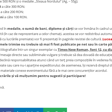
e 500 RON și o medalie ,,Steaua Nordului” (Ag, ~ 55g);
I
a câte 300 RON;
I
a câte 200 RON;
uni
a câte 100 RON.
nd în
medalie, o sumă de bani, diplome și cărți
se vor înmâna în cadrul un
il (în caz de neprezentare a celor chemați, acestea se vor redistribui automat 
 cu lucrările premiate) vor fi prezentați în paginile revistei de cultură ,
Lucea
mele trimise nu trebuie să mai fi fost publicate pe net sau în carte p
ctilografiate într-un singur exemplar cu
Times New Roman, font 12, cu diac
/mesaje directe sau subliminale vulgare și trebuie să dea dovadă de educație,
 declină responsabilitatea atunci când un terţ preia compozițiile în vederea fol
iate sau care nu-i aparţine expeditorului; de asemenea, își rezervă dreptul de
n materiale conexe evenimentului fără a le mai cere concurenților acordul.
rările și vă mulțumim pentru sugestii și participare!
ivă.