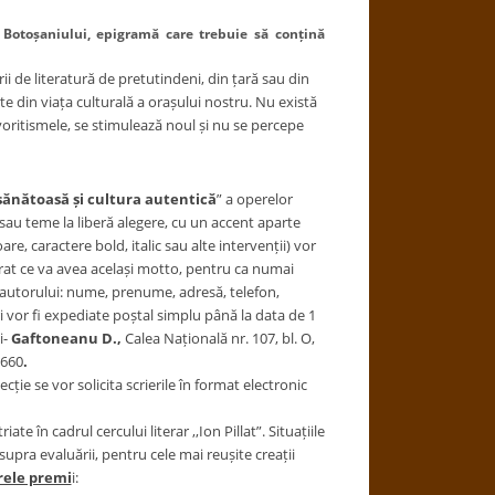
 Botoșaniului, epigramă care trebuie să conțină
rii de literatură de pretutindeni, din țară sau din
e din viața culturală a orașului nostru. Nu există
avoritismele, se stimulează noul și nu se percepe
sănătoasă și cultura autentică
” a operelor
ei sau teme la liberă alegere, cu un accent aparte
e, caractere bold, italic sau alte intervenții) vor
turat ce va avea același motto, pentru ca numai
e autorului: nume, prenume, adresă, telefon,
ri vor fi expediate poștal simplu până la data de 1
i-
Gaftoneanu D.,
Calea Națională nr. 107, bl. O,
9660
.
cție se vor solicita scrierile în format electronic
iate în cadrul cercului literar ,,Ion Pillat”. Situațiile
supra evaluării, pentru cele mai reușite creații
ele premi
i: