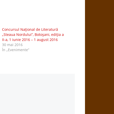
Concursul Naţional de Literatură
„Steaua Nordului”, Botoşani, ediţia a
II-a, 1 iunie 2016 – 1 august 2016
30 mai 2016
În „Evenimente”