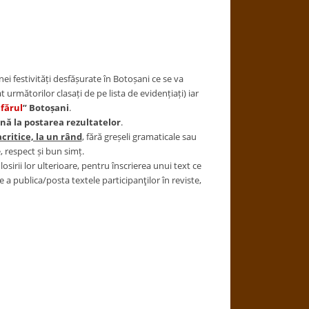
ei festivități desfășurate în Botoșani ce se va
următorilor clasați de pe lista de evidențiați) iar
fărul
” Botoșani
.
ână la postarea rezultatelor
.
ritice, la un rând
, fără greșeli gramaticale sau
 respect și bun simț.
osirii lor ulterioare, pentru înscrierea unui text ce
 a publica/posta textele participanţilor în reviste,