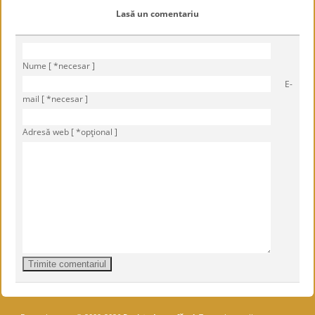
Lasă un comentariu
Nume [ *necesar ]
E-
mail [ *necesar ]
Adresă web [ *opţional ]