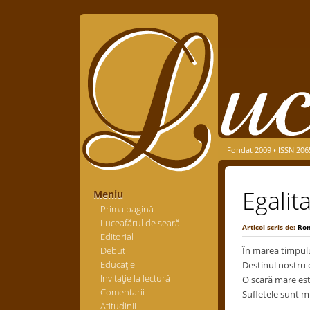
Fondat 2009 • ISSN 206
Egalit
Meniu
Prima pagină
Luceafărul de seară
Articol scris de:
Ro
Editorial
Debut
În marea timpulu
Educaţie
Destinul nostru 
Invitaţie la lectură
O scară mare est
Comentarii
Sufletele sunt m
Atitudinii