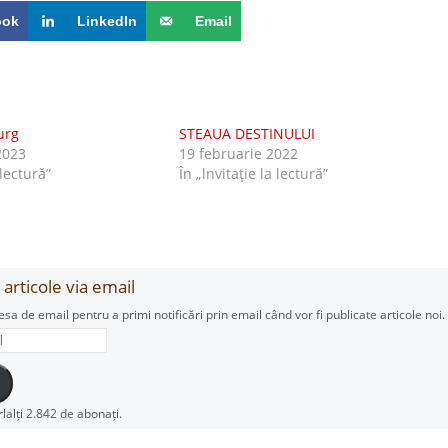
ook
LinkedIn
Email
urg
STEAUA DESTINULUI
2023
19 februarie 2022
 lectură”
În „lnvitaţie la lectură”
articole via email
esa de email pentru a primi notificări prin email când vor fi publicate articole noi.
rlalți 2.842 de abonați.