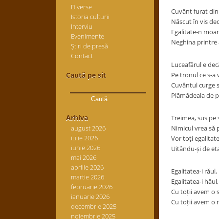
Diverse
Cuvânt furat di
Istoria culturii
Născut în vis de
Interviu
Egalitate-n moar
Evenimente
Neghina printre 
Știri de presă
Contact
Luceafărul e decă
Caută pe sit
Pe tronul ce s-a 
Caută
Cuvântul curge s
după:
Plămădeala de p
Arhiva
Treimea, sus pe s
august 2026
Nimicul vrea să p
iulie 2026
Vor toți egalitate
iunie 2026
Uitându-și de eta
mai 2026
aprilie 2026
Egalitatea-i răul,
martie 2026
Egalitatea-i hăul,
februarie 2026
Cu toții avem o 
ianuarie 2026
Cu toții avem o
decembrie 2025
noiembrie 2025