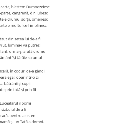
n carte, blestem Dumnezeiesc
oparte, cangrenă, din iubesc
te e drumul sorții, omenesc
arte e moftul ce-l împlinesc
zut din setea lui de-a fi
vrut, lumina-i va putrezi
fânt, urma-și arată drumul
ământ își târâie scrumul
cară, în coduri de-a gândi
ară egal, doar într-o zi
a, bătrânii și copiii
te prin tată și prin fii
 Luceafărul îl porni
 războiul de a fi
scară, pentru a osteni
 mamă și-un Tată a domni.