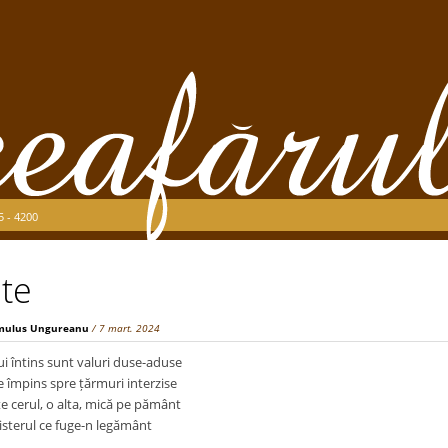
5 - 4200
ate
mulus Ungureanu
/ 7 mart. 2024
i întins sunt valuri duse-aduse
e împins spre țărmuri interzise
e cerul, o alta, mică pe pământ
isterul ce fuge-n legământ