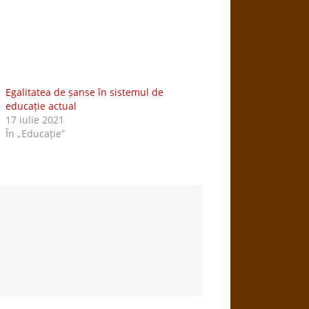
Egalitatea de șanse în sistemul de
educație actual
17 iulie 2021
În „Educație”