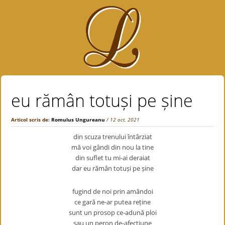
eu rămân totuși pe șine
Articol scris de:
Romulus Ungureanu
/ 12 oct. 2021
din scuza trenului întârziat
mă voi gândi din nou la tine
din suflet tu mi-ai deraiat
dar eu rămân totuși pe șine
fugind de noi prin amândoi
ce gară ne-ar putea reține
sunt un prosop ce-adună ploi
sau un peron de-afecțiune