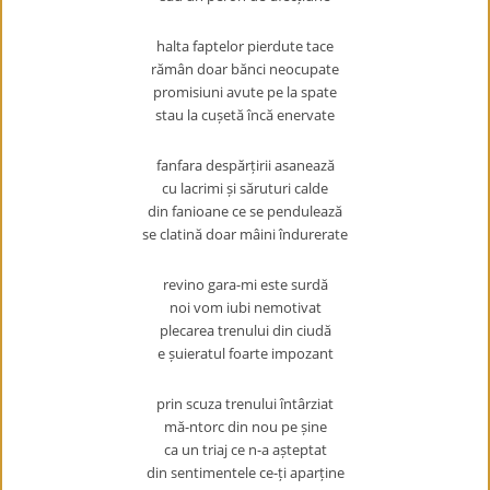
halta faptelor pierdute tace
rămân doar bănci neocupate
promisiuni avute pe la spate
stau la cușetă încă enervate
fanfara despărțirii asanează
cu lacrimi și săruturi calde
din fanioane ce se pendulează
se clatină doar mâini îndurerate
revino gara-mi este surdă
noi vom iubi nemotivat
plecarea trenului din ciudă
e șuieratul foarte impozant
prin scuza trenului întârziat
mă-ntorc din nou pe șine
ca un triaj ce n-a așteptat
din sentimentele ce-ți aparține