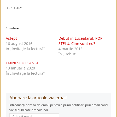
12 10 2021
Similare
Aștept
Debut în Luceafărul. POP
16 august 2016
STELU: Cine sunt eu?
În „lnvitaţie la lectură”
4 martie 2015
În „Debut”
EMINESCU PLÂNGE…
13 ianuarie 2020
În „lnvitaţie la lectură”
Abonare la articole via email
Introduceți adresa de email pentru a primi notificări prin email când
vor fi publicate articole noi.
Adresă