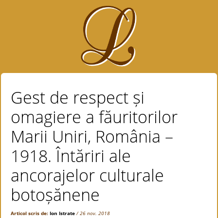
Gest de respect și
omagiere a făuritorilor
Marii Uniri, România –
1918. Întăriri ale
ancorajelor culturale
botoșănene
Articol scris de:
Ion Istrate
/ 26 nov. 2018