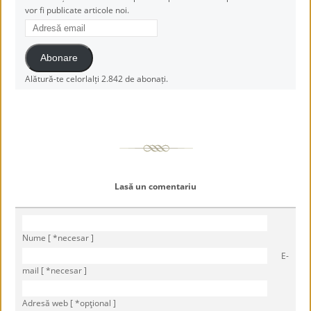
vor fi publicate articole noi.
Adresă
email
Abonare
Alătură-te celorlalți 2.842 de abonați.
Lasă un comentariu
Nume [ *necesar ]
E-
mail [ *necesar ]
Adresă web [ *opţional ]