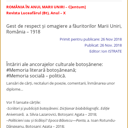
ROMÂN
IA ÎN ANUL MARII UNIRI – C[entum]
Revista Luceafărul (Bt), Anul – X
Gest de respect și omagiere a făuritorilor Marii Uniri,
România – 1918
Primit pentru publicare: 26 Nov 2018
Publicat: 26 Nov. 2018
Editor: Ion ISTRATE
Întăriri ale ancorajelor culturale botoșănene:
#Memoria literară botoșăneană;
#Memoria socială – politică.
Lansări de cărți, recitaluri de poezie, comentarii, înmânarea unor
diplome…
Vor fi lansate cărțile:
-Scriitori și publiciști botoșăneni. Dicționar biobibliografic. Ediție
Aniversară
, a. Silvia Lazarovici, Botoșani: Agata – 2018;
–
Politicieni sau și ticăloși? Epoca Băsescu—Ponta
, a. Ioan Rotundu-
Dângeanu, Botoșani: Agata – 2018;