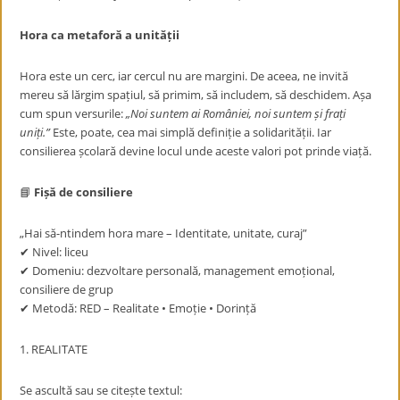
Hora ca metaforă a unității
Hora este un cerc, iar cercul nu are margini. De aceea, ne invită
mereu să lărgim spațiul, să primim, să includem, să deschidem. Așa
cum spun versurile:
„Noi suntem ai României, noi suntem și frați
uniți.”
Este, poate, cea mai simplă definiție a solidarității. Iar
consilierea școlară devine locul unde aceste valori pot prinde viață.
📘
Fișă de consiliere
„Hai să-ntindem hora mare – Identitate, unitate, curaj”
✔ Nivel: liceu
✔ Domeniu: dezvoltare personală, management emoțional,
consiliere de grup
✔ Metodă: RED – Realitate • Emoție • Dorință
1. REALITATE
Se ascultă sau se citește textul: