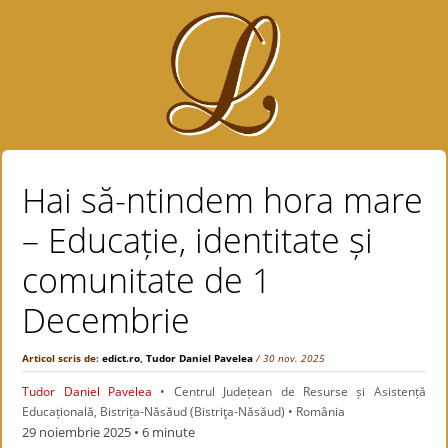
Hai să-ntindem hora mare
– Educație, identitate și
comunitate de 1
Decembrie
Articol scris de:
edict.ro
,
Tudor Daniel Pavelea
/ 30 nov. 2025
Tudor Daniel Pavelea
• Centrul Județean de Resurse și Asistență
Educațională, Bistrița-Năsăud (Bistriţa-Năsăud) • România
29 noiembrie 2025
• 6 minute