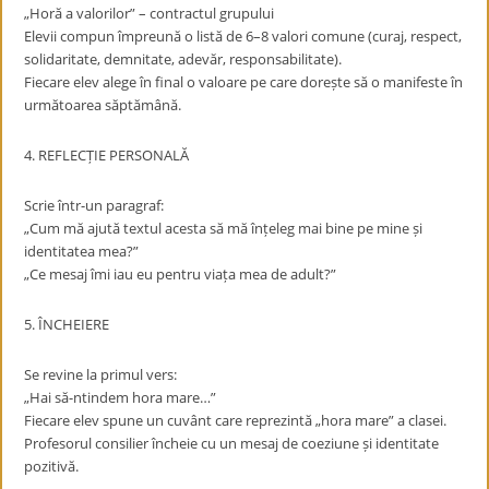
„Horă a valorilor” – contractul grupului
Elevii compun împreună o listă de 6–8 valori comune (curaj, respect,
solidaritate, demnitate, adevăr, responsabilitate).
Fiecare elev alege în final o valoare pe care dorește să o manifeste în
următoarea săptămână.
4. REFLECȚIE PERSONALĂ
Scrie într-un paragraf:
„Cum mă ajută textul acesta să mă înțeleg mai bine pe mine și
identitatea mea?”
„Ce mesaj îmi iau eu pentru viața mea de adult?”
5. ÎNCHEIERE
Se revine la primul vers:
„Hai să-ntindem hora mare…”
Fiecare elev spune un cuvânt care reprezintă „hora mare” a clasei.
Profesorul consilier încheie cu un mesaj de coeziune și identitate
pozitivă.