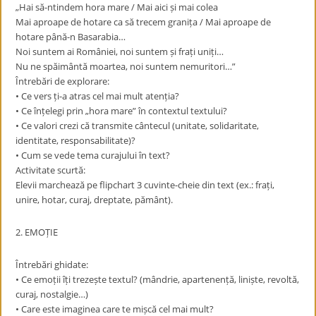
„Hai să-ntindem hora mare / Mai aici și mai colea
Mai aproape de hotare ca să trecem granița / Mai aproape de
hotare până-n Basarabia…
Noi suntem ai României, noi suntem și frați uniți…
Nu ne spăimântă moartea, noi suntem nemuritori…”
Întrebări de explorare:
• Ce vers ți-a atras cel mai mult atenția?
• Ce înțelegi prin „hora mare” în contextul textului?
• Ce valori crezi că transmite cântecul (unitate, solidaritate,
identitate, responsabilitate)?
• Cum se vede tema curajului în text?
Activitate scurtă:
Elevii marchează pe flipchart 3 cuvinte-cheie din text (ex.: frați,
unire, hotar, curaj, dreptate, pământ).
2. EMOȚIE
Întrebări ghidate:
• Ce emoții îți trezește textul? (mândrie, apartenență, liniște, revoltă,
curaj, nostalgie…)
• Care este imaginea care te mișcă cel mai mult?