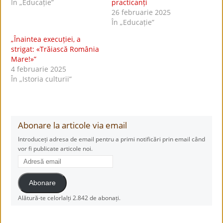
În „Educație”
practicanți
26 februarie 2025
În „Educație”
„Înaintea execuției, a
strigat: «Trăiască România
Mare!»”
4 februarie 2025
În „Istoria culturii”
Abonare la articole via email
Introduceți adresa de email pentru a primi notificări prin email când
vor fi publicate articole noi.
Adresă
email
Abonare
Alătură-te celorlalți 2.842 de abonați.