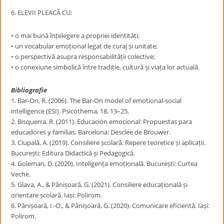
6. ELEVII PLEACĂ CU:
• o mai bună înțelegere a propriei identități;
• un vocabular emoțional legat de curaj și unitate;
• o perspectivă asupra responsabilității colective;
• o conexiune simbolică între tradiție, cultură și viața lor actuală.
Bibliografie
1. Bar-On, R. (2006). The Bar-On model of emotional-social
intelligence (ESI). Psicothema, 18, 13–25.
2. Bisquerra, R. (2011). Educación emocional: Propuestas para
educadores y familias. Barcelona: Desclée de Brouwer.
3. Ciupală, A. (2019). Consiliere școlară: Repere teoretice și aplicații.
București: Editura Didactică și Pedagogică.
4. Goleman, D. (2020). Inteligența emoțională. București: Curtea
Veche.
5. Glava, A., & Pânișoară, G. (2021). Consiliere educațională și
orientare școlară. Iași: Polirom.
6. Pânișoară, I.-O., & Pânișoară, G. (2020). Comunicare eficientă. Iași:
Polirom.