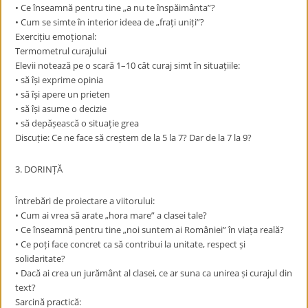
• Ce înseamnă pentru tine „a nu te înspăimânta”?
• Cum se simte în interior ideea de „frați uniți”?
Exercițiu emoțional:
Termometrul curajului
Elevii notează pe o scară 1–10 cât curaj simt în situațiile:
• să își exprime opinia
• să își apere un prieten
• să își asume o decizie
• să depășească o situație grea
Discuție: Ce ne face să creștem de la 5 la 7? Dar de la 7 la 9?
3. DORINȚĂ
Întrebări de proiectare a viitorului:
• Cum ai vrea să arate „hora mare” a clasei tale?
• Ce înseamnă pentru tine „noi suntem ai României” în viața reală?
• Ce poți face concret ca să contribui la unitate, respect și
solidaritate?
• Dacă ai crea un jurământ al clasei, ce ar suna ca unirea și curajul din
text?
Sarcină practică: