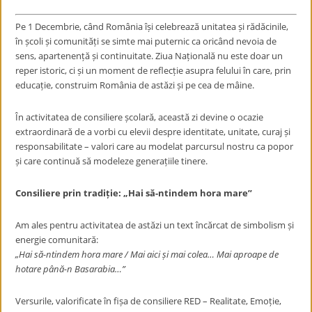
Pe 1 Decembrie, când România își celebrează unitatea și rădăcinile,
în școli și comunități se simte mai puternic ca oricând nevoia de
sens, apartenență și continuitate. Ziua Națională nu este doar un
reper istoric, ci și un moment de reflecție asupra felului în care, prin
educație, construim România de astăzi și pe cea de mâine.
În activitatea de consiliere școlară, această zi devine o ocazie
extraordinară de a vorbi cu elevii despre identitate, unitate, curaj și
responsabilitate – valori care au modelat parcursul nostru ca popor
și care continuă să modeleze generațiile tinere.
Consiliere prin tradiție: „Hai să-ntindem hora mare”
Am ales pentru activitatea de astăzi un text încărcat de simbolism și
energie comunitară:
„Hai să-ntindem hora mare / Mai aici și mai colea… Mai aproape de
hotare până-n Basarabia…”
Versurile, valorificate în fișa de consiliere RED – Realitate, Emoție,