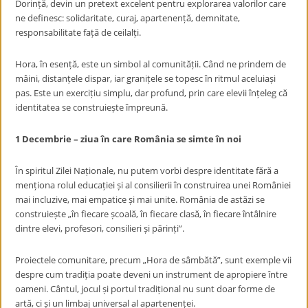
Dorință, devin un pretext excelent pentru explorarea valorilor care
ne definesc: solidaritate, curaj, apartenență, demnitate,
responsabilitate față de ceilalți.
Hora, în esență, este un simbol al comunității. Când ne prindem de
mâini, distanțele dispar, iar granițele se topesc în ritmul aceluiași
pas. Este un exercițiu simplu, dar profund, prin care elevii înțeleg că
identitatea se construiește împreună.
1 Decembrie – ziua în care România se simte în noi
În spiritul Zilei Naționale, nu putem vorbi despre identitate fără a
menționa rolul educației și al consilierii în construirea unei României
mai incluzive, mai empatice și mai unite. România de astăzi se
construiește „în fiecare școală, în fiecare clasă, în fiecare întâlnire
dintre elevi, profesori, consilieri și părinți”.
Proiectele comunitare, precum „Hora de sâmbătă”, sunt exemple vii
despre cum tradiția poate deveni un instrument de apropiere între
oameni. Cântul, jocul și portul tradițional nu sunt doar forme de
artă, ci și un limbaj universal al apartenenței.