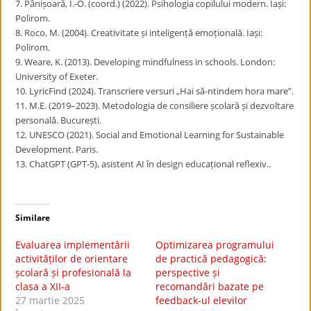
7. Pânișoară, I.-O. (coord.) (2022). Psihologia copilului modern. Iași:
Polirom.
8. Roco, M. (2004). Creativitate și inteligență emoțională. Iași:
Polirom.
9. Weare, K. (2013). Developing mindfulness in schools. London:
University of Exeter.
10. LyricFind (2024). Transcriere versuri „Hai să-ntindem hora mare”.
11. M.E. (2019–2023). Metodologia de consiliere școlară și dezvoltare
personală. București.
12. UNESCO (2021). Social and Emotional Learning for Sustainable
Development. Paris.
13. ChatGPT (GPT-5), asistent AI în design educațional reflexiv..
Similare
Evaluarea implementării
Optimizarea programului
activităților de orientare
de practică pedagogică:
școlară și profesională la
perspective și
clasa a XII-a
recomandări bazate pe
27 martie 2025
feedback-ul elevilor