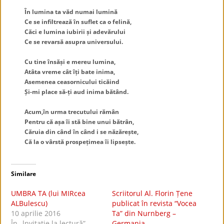
.
În lumina ta văd numai lumină
Ce se infiltrează în suflet ca o felină,
Căci e lumina iubirii și adevărului
Ce se revarsă asupra universului.
.
Cu tine însăși e mereu lumina,
Atâta vreme cât îți bate inima,
Asemenea ceasornicului ticăind
Și-mi place să-ți aud inima bătând.
.
Acum,în urma trecutului rămân
Pentru că așa îi stă bine unui bătrân,
Căruia din când în când i se năzărește,
Că la o vârstă prospețimea îi lipsește.
Similare
UMBRA TA (lui MIRcea
Scriitorul Al. Florin Țene
ALBulescu)
publicat în revista “Vocea
10 aprilie 2016
Ta” din Nurnberg –
În „lnvitaţie la lectură”
Germania