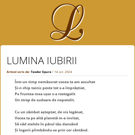
LUMINA IUBIRII
Articol scris de:
Teodor Epure
/ 14 oct. 2024
Într-un timp nemăsurat vocea ta am ascultat
Și-n chip tainic peste tot s-a împrăștiat,
Pe fruntea mea ușor s-a rostogolit
Un strop de sudoare de nepotolit.
.
Cu un zâmbet așteptat, de vis legânat,
Vocea ta pe altă planetă m-a invitat,
Să văd stelele în părul tău dansând
Și îngerii plimbându-se prin cer cântând.