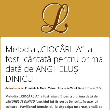
Melodia ,,CIOCÂRLIA” a
fost cântată pentru prima
dată de ANGHELUȘ
DINICU
Articol scris de:
Primit de la Marin Voican
,
Prin grija-Virgil Ciucă
/ 21 mai 2024
Melodia ,,CIOCÂRLIA
”
a fost
cântată
pentru prima dată de
„
ANGHELUȘ DINICU
(unchiul lui Grigoraș Dnicu)… în spațiul
cultural, Pavilionul României, la
Expoziția
Internațională de