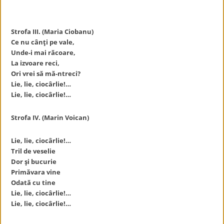
Strofa III. (Maria Ciobanu)
Ce nu cânți pe vale,
Unde-i mai răcoare,
La izvoare reci,
Ori vrei să mă-ntreci?
Lie, lie, ciocârlie!…
Lie, lie, ciocârlie!…
Strofa IV. (Marin Voican)
Lie, lie, ciocârlie!…
Tril de veselie
Dor și bucurie
Primăvara vine
Odată cu tine
Lie, lie, ciocârlie!…
Lie, lie, ciocârlie!…