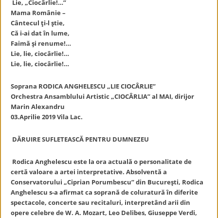
Lie, „Ciocârlie!…”
Mama Românie –
Cântecul ți-l știe,
Că i-ai dat în lume,
Faimă și renume!…
Lie, lie, ciocârlie!…
Lie, lie, ciocârlie!…
Soprana RODICA ANGHELESCU „LIE CIOCÂRLIE”
Orchestra Ansamblului Artistic „CIOCÂRLIA” al MAI, dirijor
Marin Alexandru
03.Aprilie 2019 Vila Lac.
DĂRUIRE SUFLETEASCĂ PENTRU DUMNEZEU
Rodica Anghelescu este la ora actuală o personalitate de
certă valoare a artei interpretative. Absolventă a
Conservatorului „Ciprian Porumbescu” din Bucureşti, Rodica
Anghelescu s-a afirmat ca soprană de coluratură în diferite
spectacole, concerte sau recitaluri, interpretând arii din
opere celebre de W. A. Mozart, Leo Delibes, Giuseppe Verdi,