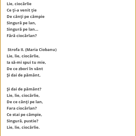
Lie, ciocârlie
Ce ți-a venit ție
De cânți pe câmpie
Singură pe lan,
Singură pe lan…
Fără ciocârlan?
Strofa II. (Maria Ciobanu)
Lie, lie, ciocârlie,
Ia să-mi spui tu mie,
De ce zbori în vânt
Și dai de pământ,
Și dai de pământ?
Lie, lie, ciocârlie,
De ce cânți pe lan,
Fara ciocârlan?
Ce stai pe câmpie,
Singură, pustie?
Lie, lie, ciocârlie.