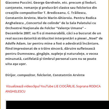
Giacomo Puccini, George Gershwin, etc. precum şi lieduri,
canţonete, romanţe şi prelucrări clasice sau folclorice din
creaţiile compozitorilor T. Brediceanu, C. Trăilescu,
Constantin Arvinte, Marin Marin-Ghioroiu. Pentru Rodica
Anghelescu „Concertul de colinde” de la Sala Palatului cu
Orchestrei Naţionale de Folclor ”Valenţe Umane” –
Decembrie 2007, va fi o zi memorabilă, căci s-a bucurat de un
real succes datorită strălucitei interpretări a piesei „Noel” de
Adolfe Adam, iar pentru mine a fost o adevărată încântare,
fiind impresionat de o trăire sinceră, dăruire sufletească
pentru Dumnezeu, gingăşie, supleţe şi naturaleţe, o vocea
minunată, catifelată şi timbrul personal care nu se poate
uita aşa uşor.
Dirijor, compozitor, folclorist, Constatntin Arvinte
Vizualizează videoclipul YouTube LIE CIOCÂRLIE, Soprana RODICA
ANGHELESCU