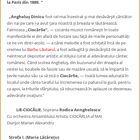
la
Paris
din 1889.
“
„Angheluș Dinicu
fost cel mai înzestrat și mai desăvârșit cântător
din nai pe care i-a avut țara noastră și breasla ei lăutărească.
Faimoasa
„Ciocârlie”,
— cocarda muzicii românești în toate
manifestările ei din afară de hotare sau față de marile personalități
ce ne vin dintr-acolo, — a cărei melodie a fost schițată încă de pe
vremea lui
Barbu Lăutarul
, a fost adăugită și desăvârșită de acest
neîntrecut depozitar artistic al stilului curat al adevăratului cântec
românesc. Când scotea Angheluș, din buzunarul din dreapta al
vestei lui, boabele de fasole sau de mazăre uscată, să le împartă în
țevile naiului său ca să zică o
Ciocârlie,
— toată lumea adunată în
localul unde cânta taraful lui încremenea cu paharul la gură, pentru
ca apoi, la trilurile sfârșitului, să isbucnească în aplauze ce deveneau
adevărate ovațiuni.”
LIE-CIOCÂLIE
, Soprana
Rodica Annghelescu
Cu orchestra Ansamblului Artistic CIOCÂRLIA al MAI
Dsirijor Marian Alexandru
Strofa I. (Maria Lătărețu)