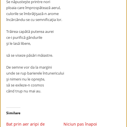
Se năpusteşte printre nori
ploaia care împrospătează aerul,
culorile se îmbrăţişază-n arome
încărcându-se cu semnificaţia lor.
Trăirea capătă puterea aurei
ce-i purifică gândurile
şi le lasă libere,
să se viseze păsări măiastre.
De semne vor da la margini
unde se rup barierele întunericului
şi nimeni nu le opreşte,
să se exileze-n cosmos
când trup nu mai au.
Similare
Bat prin aer aripi de
Niciun pas înapoi