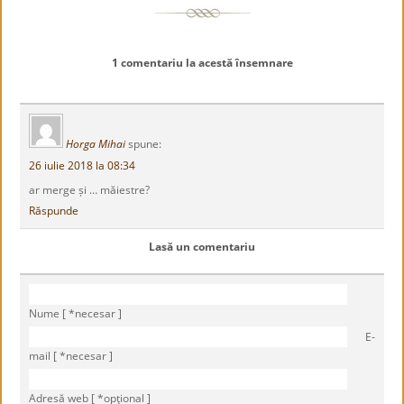
1 comentariu la acestă însemnare
Horga Mihai
spune:
26 iulie 2018 la 08:34
ar merge și … măiestre?
Răspunde
Lasă un comentariu
Nume [ *necesar ]
E-
mail [ *necesar ]
Adresă web [ *opţional ]