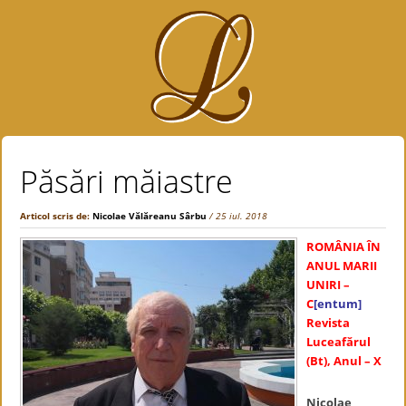
Păsări măiastre
Articol scris de:
Nicolae Vălăreanu Sârbu
/ 25 iul. 2018
ROMÂNIA ÎN
ANUL MARII
UNIRI –
C
[entum]
Revista
Luceafărul
(Bt), Anul – X
Nicolae