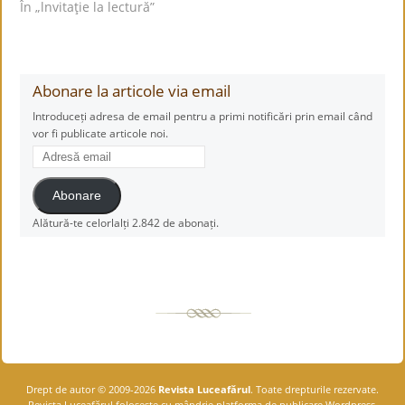
În „lnvitaţie la lectură”
Abonare la articole via email
Introduceți adresa de email pentru a primi notificări prin email când
vor fi publicate articole noi.
Adresă
email
Abonare
Alătură-te celorlalți 2.842 de abonați.
Drept de autor © 2009-2026
Revista Luceafărul
. Toate drepturile rezervate.
Revista Luceafărul foloseşte cu mândrie platforma de publicare Wordpress.