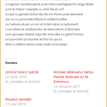
și negreșit mă descoperă și pe mine naufragiatul în singurătate
cum îți măsor coapsele cu ochii făcuți coif
și caut cu gândul duhul tău de om învins prea devreme
dar nu cu picioarele înfipte în asfaltul prăfos
nu trebuia să par un om al străzii sărac și nedumerit
ci un obișnuit al băutorilor de bere obosit și fără bani
care aproape râzând rupe din sine câte un gând frumos
și-l pune într-un buchet de flori la ușa ta
dintr-o clădire veche unde crede că locuiești
Similare
centrul istoric (șatră)
Nicolae Vălăreanu Sârbu:
22 iunie 2015
Poeme dedicate lui M.
În „lnvitaţie la lectură”
Eminescu
12 ianuarie 2017
În „lnvitaţie la lectură”
Ritualul vanităţii
17 iulie 2019