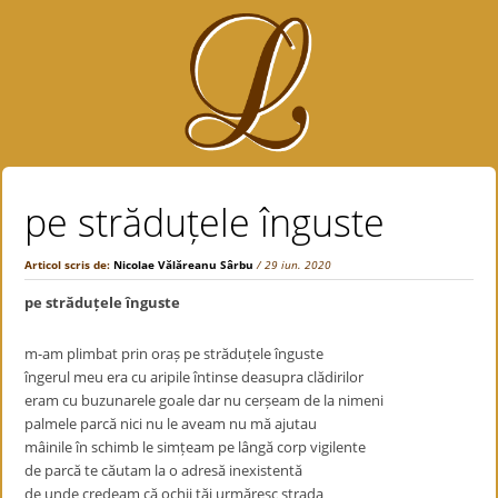
pe străduțele înguste
Articol scris de:
Nicolae Vălăreanu Sârbu
/ 29 iun. 2020
pe străduțele înguste
m-am plimbat prin oraș pe străduțele înguste
îngerul meu era cu aripile întinse deasupra clădirilor
eram cu buzunarele goale dar nu cerșeam de la nimeni
palmele parcă nici nu le aveam nu mă ajutau
mâinile în schimb le simțeam pe lângă corp vigilente
de parcă te căutam la o adresă inexistentă
de unde credeam că ochii tăi urmăresc strada