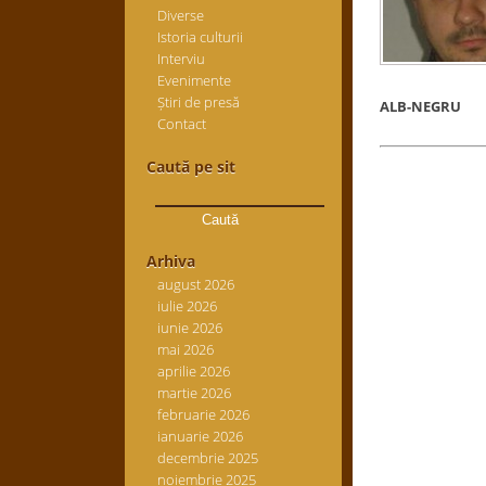
Diverse
Istoria culturii
Interviu
Evenimente
Știri de presă
ALB-NEGRU
Contact
Caută pe sit
Caută
după:
Arhiva
august 2026
iulie 2026
iunie 2026
mai 2026
aprilie 2026
martie 2026
februarie 2026
ianuarie 2026
decembrie 2025
noiembrie 2025