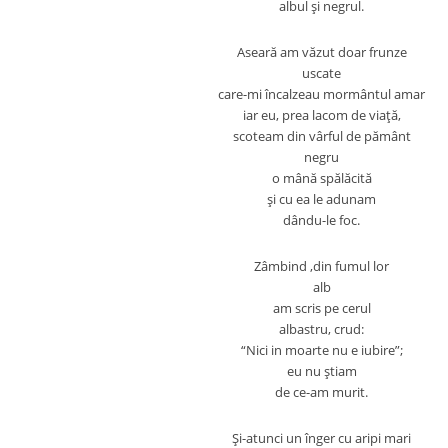
albul şi negrul.
Aseară am văzut doar frunze
uscate
care-mi încalzeau mormântul amar
iar eu, prea lacom de viaţă,
scoteam din vârful de pământ
negru
o mână spălăcită
şi cu ea le adunam
dându-le foc.
Zâmbind ,din fumul lor
alb
am scris pe cerul
albastru, crud:
“Nici in moarte nu e iubire”;
eu nu ştiam
de ce-am murit.
Şi-atunci un înger cu aripi mari