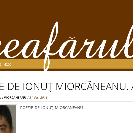
5 - 4200
E DE IONUŢ MIORCĂNEANU.
nuț MIORCĂNEANU
/ 31 dec. 2016
POEZIE DE IONUŢ MIORCĂNEANU