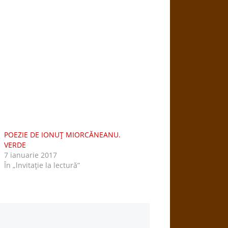
POEZIE DE IONUŢ MIORCĂNEANU.
VERDE
7 ianuarie 2017
În „lnvitaţie la lectură”