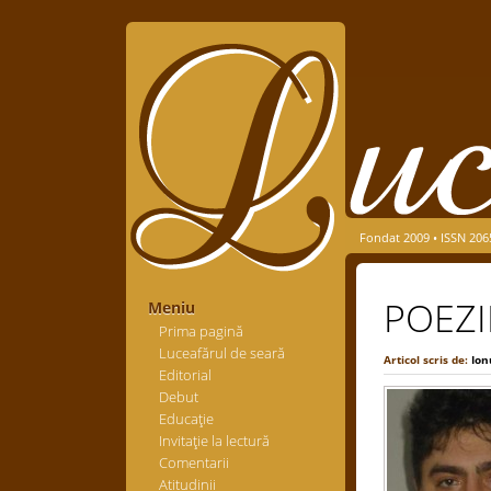
Fondat 2009 • ISSN 206
POEZI
Meniu
Prima pagină
Luceafărul de seară
Articol scris de:
Io
Editorial
Debut
Educaţie
Invitaţie la lectură
Comentarii
Atitudinii