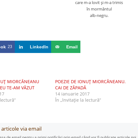
care m-a lovit şi m-a trimis
în mormântul
alb-negru.
ook
23
LinkedIn
Email
ONUŢ MIORCĂNEANU
POEZIE DE IONUŢ MIORCĂNEANU.
 EU TE-AM VĂZUT
CAI DE ZĂPADĂ
17
14 ianuarie 2017
 lectură”
În „lnvitaţie la lectură”
articole via email
esa de email pentru a primi notificări prin email când vor fi publicate articole noi.