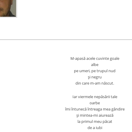
M-apasă acele cuvinte goale
albe
pe umeri, pe trupul nud
şi negru
din care m-am născut.
Iar viermele nepăsării tale
oarbe
îmi întunecă întreaga mea gândire
şi mintea-mi aiurează
la primul meu păcat
de a iubi