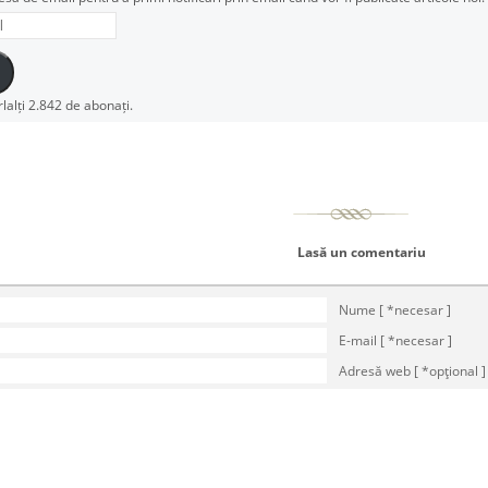
rlalți 2.842 de abonați.
Lasă un comentariu
Nume [ *necesar ]
E-mail [ *necesar ]
Adresă web [ *opţional ]