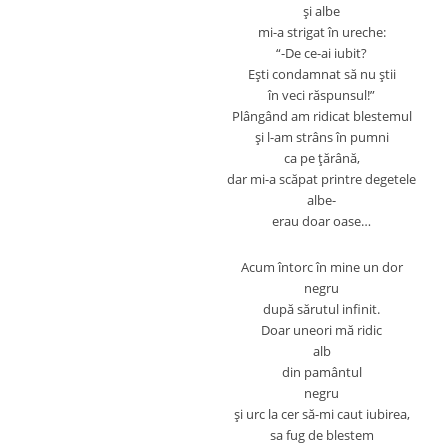
şi albe
mi-a strigat în ureche:
“-De ce-ai iubit?
Eşti condamnat să nu ştii
în veci răspunsul!”
Plângând am ridicat blestemul
şi l-am strâns în pumni
ca pe ţărână,
dar mi-a scăpat printre degetele
albe-
erau doar oase…
Acum întorc în mine un dor
negru
după sărutul infinit.
Doar uneori mă ridic
alb
din pamântul
negru
şi urc la cer să-mi caut iubirea,
sa fug de blestem