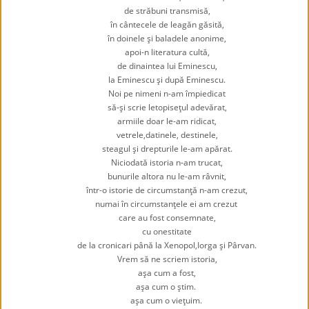
de străbuni transmisă,
în cântecele de leagăn găsită,
în doinele şi baladele anonime,
apoi-n literatura cultă,
de dinaintea lui Eminescu,
la Eminescu şi după Eminescu.
Noi pe nimeni n-am împiedicat
să-şi scrie letopiseţul adevărat,
armiile doar le-am ridicat,
vetrele,datinele, destinele,
steagul şi drepturile le-am apărat.
Niciodată istoria n-am trucat,
bunurile altora nu le-am râvnit,
într-o istorie de circumstanţă n-am crezut,
numai în circumstanţele ei am crezut
care au fost consemnate,
cu onestitate
de la cronicari până la Xenopol,Iorga şi Pârvan.
Vrem să ne scriem istoria,
aşa cum a fost,
aşa cum o ştim.
aşa cum o vieţuim.