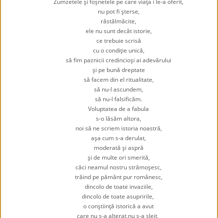
Zumzetele şi foşnetele pe care viaţa i le-a oferit,
nu pot fi şterse,
răstălmăcite,
ele nu sunt decât istorie,
ce trebuie scrisă
cu o condiţie unică,
să fim paznicii credincioşi ai adevărului
şi pe bună dreptate
să facem din el ritualitate,
să nu-l ascundem,
să nu-l falsificăm.
Voluptatea de a fabula
s-o lăsăm altora,
noi să ne scriem istoria noastră,
aşa cum s-a derulat,
moderată şi aspră
şi de multe ori smerită,
căci neamul nostru strămoşesc,
trăind pe pământ pur românesc,
dincolo de toate invaziile,
dincolo de toate asupririle,
o conştiinţă istorică a avut
care nu s-a alterat,nu s-a sleit,