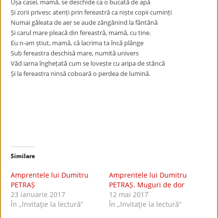
Ușa casei, mamă, se deschide ca o bucată de apă
Și zorii privesc atenți prin fereastră ca niște copii cuminți
Numai găleata de aer se aude zăngănind la fântână
Și carul mare pleacă din fereastră, mamă, cu tine.
Eu n-am știut, mamă, că lacrima ta încă plânge
Sub fereastra deschisă mare, numită univers
Văd iarna înghețată cum se lovește cu aripa de stâncă
Și la fereastra ninsă coboară o perdea de lumină.
Similare
Amprentele lui Dumitru
Amprentele lui Dumitru
PETRAȘ
PETRAȘ. Muguri de dor
23 ianuarie 2017
12 mai 2017
În „lnvitaţie la lectură”
În „lnvitaţie la lectură”