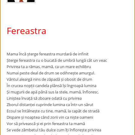
Fereastra
Mama încă șterge fereastra murdară de infinit
Șterge fereastra cu o bucată de umbră lungă cât un veac
Privirea ta a rămas, mamă, ca un mare echilibru
Numai peste deal de drum se odihnește amurgul.
Vântul aleargă nins de zăpadă și obosit de drum
În crucea nopții candela plânsă își îngroapă lumina
Și mugurii de apă până sus la stele, mamă, înfloresc.
Liniștea învață să zboare odată cu privirea
Zborul distanței cuprinde lumina ca într-un sărut
Ecoul se întâlnește cu tine, mamă, la capăt de stradă
Dispare și noaptea când zorii vin ca niște oameni
Vor să privească și ei prin fereastra ta mamă
Se vede zâmbetul tău dulce cum îți înflorește privirea