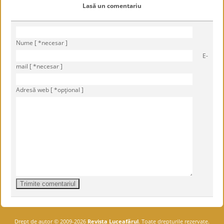
Lasă un comentariu
Nume [ *necesar ]
E-
mail [ *necesar ]
Adresă web [ *opţional ]
Drept de autor © 2009-2026
Revista Luceafărul
. Toate drepturile rezervate.