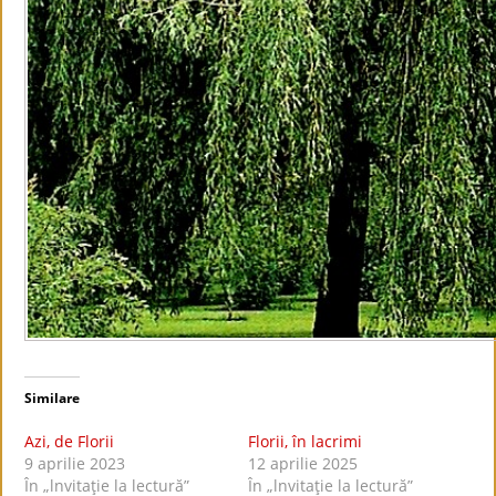
Similare
Azi, de Florii
Florii, în lacrimi
9 aprilie 2023
12 aprilie 2025
În „lnvitaţie la lectură”
În „lnvitaţie la lectură”