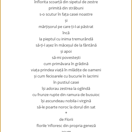
înflorita scoarță din sipetul de zestre
primită din străbuni
s-o scutur în fața casei noastre
și
mărțișorul pe care ți-l-ai păstrat
încă
la pieptul cu inima tremurândă
să-ți-l așez în măceșul de la fântână
și apoi
să-mi povestești
cum primăvara în grădină
viața prindea viață în mlădițe de oameni
și cum fecioarele cu bucurie în lacrimi
în pustiul casei
își adorau zestrea la oglindă
cu frunze rupte din ramura de busuioc
își ascundeau nobila-i virgină
să-le poarte noroc la dorul din sat
*
de Florii
florile ‘nfloresc din propria geneză
acum