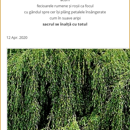
fecioarele rumene și roșii ca focul
cu gândul spre cer își plâng petalele însângerate
cum în suave aripi
sacrul se înalță cu totul
12 Apr. 2020