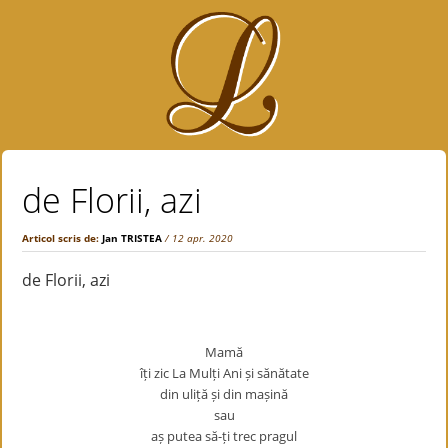
de Florii, azi
Articol scris de:
Jan TRISTEA
/ 12 apr. 2020
de Florii, azi
Mamă
îți zic La Mulți Ani și sănătate
din uliță și din mașină
sau
aș putea să-ți trec pragul