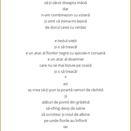
să-ți sărut dreapta mână
dar
n-am combinezon cu vizieră
și simt că inima-mi leșină
de dorul casei cu cerdac
e testul vieții
și o să treacă!
e un atac al florilor negre cu spicule-n coroană
e un atac al doamnei
care nu se mai bizuie pe coasă
și o să treacă!
*
azi
aș vrea să-ți pun la poartă ramuri de răchită
și
alături de pomii din grădină
să-nfing desiș de salcie
să ocrotesc și roiul de albine
pe unde florile au înflorit
iar