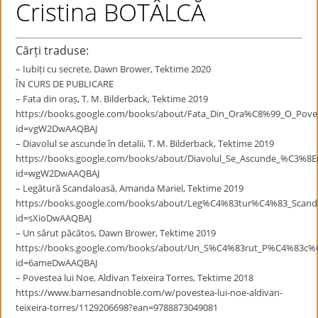
Cristina BOTÂLCĂ
Cărți traduse:
– Iubiți cu secrete, Dawn Brower, Tektime 2020
ÎN CURS DE PUBLICARE
– Fata din oraș, T. M. Bilderback, Tektime 2019
https://books.google.com/books/about/Fata_Din_Ora%C8%99_O_Pove
id=vgW2DwAAQBAJ
– Diavolul se ascunde în detalii, T. M. Bilderback, Tektime 2019
https://books.google.com/books/about/Diavolul_Se_Ascunde_%C3%8En
id=wgW2DwAAQBAJ
– Legătură Scandaloasă, Amanda Mariel, Tektime 2019
https://books.google.com/books/about/Leg%C4%83tur%C4%83_Scand
id=sXioDwAAQBAJ
– Un sărut păcătos, Dawn Brower, Tektime 2019
https://books.google.com/books/about/Un_S%C4%83rut_P%C4%83c%
id=6ameDwAAQBAJ
– Povestea lui Noe, Aldivan Teixeira Torres, Tektime 2018
https://www.barnesandnoble.com/w/povestea-lui-noe-aldivan-
teixeira-torres/1129206698?ean=9788873049081