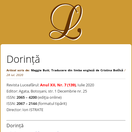
Dorință
Articol scris de:
Maggie Butt
,
Traducere din limba engleză de Cristina Botîlcă
/
28 iul. 2020
Revista Luceafărul:
Anul XII, Nr. 7 (139)
,
Iulie 2020
Editor: Agata, Botoșani, str. 1 Decembrie nr. 25
ISSN:
2065 – 4200
(ediţia online)
ISSN:
2067 – 2144
(formatul tipărit)
Director: Ion ISTRATE
Dorință