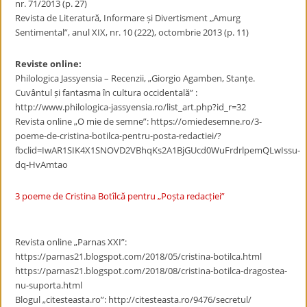
nr. 71/2013 (p. 27)
Revista de Literatură, Informare și Divertisment „Amurg
Sentimental”, anul XIX, nr. 10 (222), octombrie 2013 (p. 11)
Reviste online:
Philologica Jassyensia – Recenzii, „Giorgio Agamben, Stanțe.
Cuvântul și fantasma în cultura occidentală” :
http://www.philologica-jassyensia.ro/list_art.php?id_r=32
Revista online „O mie de semne”: https://omiedesemne.ro/3-
poeme-de-cristina-botilca-pentru-posta-redactiei/?
fbclid=IwAR1SIK4X1SNOVD2VBhqKs2A1BjGUcd0WuFrdrlpemQLwIssu-
dq-HvAmtao
3 poeme de Cristina Botîlcă pentru „Poșta redacției”
Revista online „Parnas XXI”:
https://parnas21.blogspot.com/2018/05/cristina-botilca.html
https://parnas21.blogspot.com/2018/08/cristina-botilca-dragostea-
nu-suporta.html
Blogul „citesteasta.ro”: http://citesteasta.ro/9476/secretul/