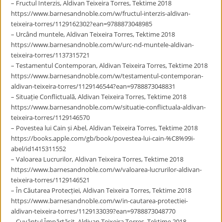
– Fructul Interzis, Aldivan Teixeira Torres, Tektime 2018
https://www.barnesandnoble.com/w/fructul-interzis-aldivan-
teixeira-torres/1129162302?ean=9788873048985
– Urcând muntele, Aldivan Teixeira Torres, Tektime 2018
https://www.barnesandnoble.com/w/urc-nd-muntele-aldivan-
teixeira-torres/1137315721
– Testamentul Contemporan, Aldivan Teixeira Torres, Tektime 2018
https://www.barnesandnoble.com/w/testamentul-contemporan-
aldivan-teixeira-torres/1129146544?ean=9788873048831
– Situație Conflictuală, Aldivan Teixeira Torres, Tektime 2018
https://www.barnesandnoble.com/w/situatie-conflictuala-aldivan-
teixeira-torres/1129146570
– Povestea lui Cain și Abel, Aldivan Teixeira Torres, Tektime 2018
https://books.apple.com/gb/book/povestea-lui-cain-%C8%99i-
abel/id1415311552
– Valoarea Lucrurilor, Aldivan Teixeira Torres, Tektime 2018
https://www.barnesandnoble.com/w/valoarea-lucrurilor-aldivan-
teixeira-torres/1129146521
– În Căutarea Protecției, Aldivan Teixeira Torres, Tektime 2018
https://www.barnesandnoble.com/w/in-cautarea-protectiei-
aldivan-teixeira-torres/1129133039?ean=9788873048770
– Cuvântul Împărtășit, Aldivan Teixeira Torres, Tektime 2018