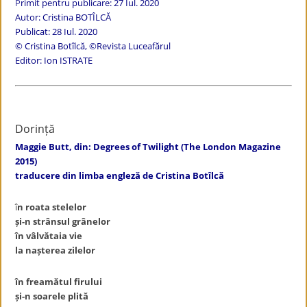
P
rimit pentru publicare: 27 Iul. 2020
Autor: Cristina BOTÎLCĂ
Publicat: 28 Iul. 2020
© Cristina Botîlcă, ©Revista Luceafărul
Editor: Ion ISTRATE
Dorință
Maggie Butt, din: Degrees of Twilight (The London Magazine
2015)
traducere din limba engleză de Cristina Botîlcă
î
n roata stelelor
și-n strânsul grânelor
în vâlvătaia vie
la nașterea zilelor
în freamătul firului
și-n soarele plită