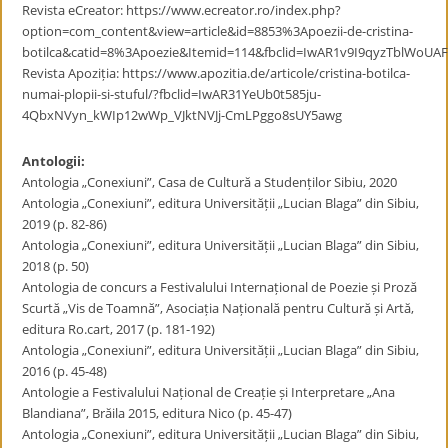
Revista eCreator: https://www.ecreator.ro/index.php?
option=com_content&view=article&id=8853%3Apoezii-de-cristina-
botilca&catid=8%3Apoezie&Itemid=114&fbclid=IwAR1v9I9qyzTblWo
Revista Apoziția: https://www.apozitia.de/articole/cristina-botilca-
numai-plopii-si-stuful/?fbclid=IwAR31YeUb0t585ju-
4QbxNVyn_kWIp12wWp_VJktNVJj-CmLPggo8sUY5awg
Antologii:
Antologia „Conexiuni”, Casa de Cultură a Studenților Sibiu, 2020
Antologia „Conexiuni”, editura Universității „Lucian Blaga” din Sibiu,
2019 (p. 82-86)
Antologia „Conexiuni”, editura Universității „Lucian Blaga” din Sibiu,
2018 (p. 50)
Antologia de concurs a Festivalului Internațional de Poezie și Proză
Scurtă „Vis de Toamnă”, Asociația Națională pentru Cultură și Artă,
editura Ro.cart, 2017 (p. 181-192)
Antologia „Conexiuni”, editura Universității „Lucian Blaga” din Sibiu,
2016 (p. 45-48)
Antologie a Festivalului Național de Creație și Interpretare „Ana
Blandiana”, Brăila 2015, editura Nico (p. 45-47)
Antologia „Conexiuni”, editura Universității „Lucian Blaga” din Sibiu,