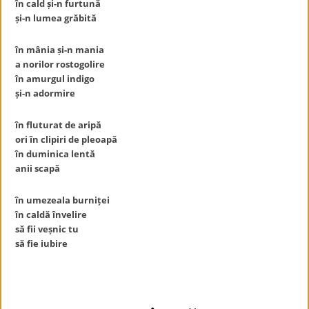
în cald și-n furtună
și-n lumea grăbită
în mânia și-n mania
a norilor rostogolire
în amurgul indigo
și-n adormire
în fluturat de aripă
ori în clipiri de pleoapă
în duminica lentă
anii scapă
în umezeala burniței
în caldă învelire
să fii veșnic tu
să fie iubire