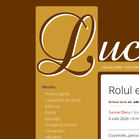
Fondat 2009 • ISSN 206
Rolul 
Meniu
Prima pagină
Luceafărul de seară
Articol scris de:
edi
Editorial
Debut
Sorina Olaru
• Șc
Educaţie
6 iulie 2026
• 6 m
Invitaţie la lectură
Comentarii
Cuvintele „persoa
Atitudinii