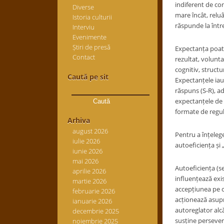
indiferent de con
Diverse
mare încât, reluâ
Istoria culturii
răspunde la într
Interviu
Evenimente
Știri de presă
Expectanța poate 
Contact
rezultat, volunta
cognitiv, structu
Caută pe sit
Expectanțele iau 
Caută
răspuns (S-R), a
după:
expectanțele de 
formate de regul
Arhiva
august 2026
Pentru a înțelege
iulie 2026
autoeficiența și 
iunie 2026
mai 2026
Autoeficiența (s
aprilie 2026
influențează exis
martie 2026
accepțiunea pe ca
februarie 2026
acționează asupr
ianuarie 2026
autoreglator alc
decembrie 2025
susține persevere
noiembrie 2025