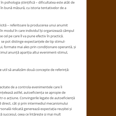
în psihologia științifică – dificultatea este atât de
, în bună măsură, cu istoria tentativelor de a
licită – referitoare la producerea unui anumit
 în modul în care individul își organizează câmpul
 cel pe care îl va pune efectiv în practică.
, se pot distinge expectanțele de tip stimul-
ui, formate mai ales prin condiționare operantă, și
timul anunță apariția altui eveniment-stimul,
te util să analizăm două concepte de referință:
citate de a controla evenimentele care îi
nțeleasă astfel, autoeficiența se apropie de
ntr-o acțiune. Convingerile legate de autoeficiență
 direct, cât și prin intermediul mecanismului
sonală ridicată generează expectația reușitei și
ază succesul, ceea ce întărește și mai mult