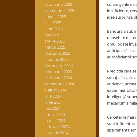
octombrie 2025
convingerile de a
septembrie 2025
insuficiente, cee
august 2025
idee surprinsă pl
iulie 2025
iunie 2025
Bandura a sublini
mai 2025
deosebire de teo
aprilie 2025
omul poate învăț
martie 2025
anticipează succe
februarie 2025
autoeficiență sc
ianuarie 2025
decembrie 2024
Predicția care se
noiembrie 2024
situația în care
octombrie 2024
septembrie 2024
anticipat, aceast
august 2024
experimentator-s
iulie 2024
inteligență supe
iunie 2024
mecanism similar
mai 2024
aprilie 2024
Cercetările mai r
martie 2024
sunt influențate 
februarie 2024
apartenența etnic
ianuarie 2024