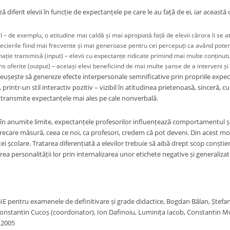
ză diferit elevii în funcție de expectanțele pe care le au față de ei, iar aceast
l – de exemplu, o atitudine mai caldă și mai apropiată față de elevii cărora li se a
cierile fiind mai frecvente și mai generoase pentru cei percepuți ca având potenți
ație transmisă (input) – elevii cu expectanțe ridicate primind mai multe conținutu
s oferite (output) – aceiași elevi beneficiind de mai multe șanse de a interveni ș
reușește să genereze efecte interpersonale semnificative prin propriile expec
 printr-un stil interactiv pozitiv – vizibil în atitudinea prietenoasă, sinceră, cu
 transmite expectanțele mai ales pe cale nonverbală.
 în anumite limite, expectanțele profesorilor influențează comportamentul și 
arecare măsură, ceea ce noi, ca profesori, credem că pot deveni. Din acest m
ei școlare. Tratarea diferențiată a elevilor trebuie să aibă drept scop conștien
tarea personalității lor prin internalizarea unor etichete negative și generaliza
pentru examenele de definitivare și grade didactice, Bogdan Bălan, Ștefa
onstantin Cucoș (coordonator), Ion Dafinoiu, Luminița Iacob, Constantin M
 2005