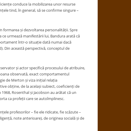
eficiențe conduce la mobilizarea unor resurse
nțele tind, în general, să se confirme singure –
n formarea și dezvoltarea personalității. Spre
a ce urmează manifestării lui, Bandura arată că
ortament într-o situație dată numai dacă
rd). Din această perspectivă, conceptul de
bservator și actor specifică procesului de atribuire,
persoana observată, exact comportamentul
e de Merton și viza inițial relația
e obține, de la același subiect, coeficienți de
n 1968, Rosenthal și Jacobson au arătat că un
rta ca profeții care se autoîmplinesc.
le profesorilor – fie ele ridicate, fie scăzute –
ligență, note anterioare), de originea socială și de