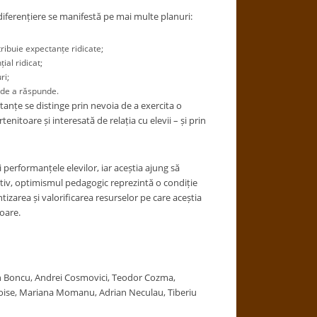
ă diferențiere se manifestă pe mai multe planuri:
tribuie expectanțe ridicate;
al ridicat;
ri;
i de a răspunde.
tanțe se distinge prin nevoia de a exercita o
rtenitoare și interesată de relația cu elevii – și prin
performanțele elevilor, iar aceștia ajung să
otiv, optimismul pedagogic reprezintă o condiție
tizarea și valorificarea resurselor pe care aceștia
toare.
n Boncu, Andrei Cosmovici, Teodor Cozma,
oise, Mariana Momanu, Adrian Neculau, Tiberiu