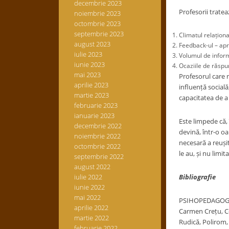
decembrie 2023
Profesorii tratea
noiembrie 2023
octombrie 2023
septembrie 2023
Climatul relaționa
august 2023
Feedback-ul – apre
iulie 2023
Volumul de inform
iunie 2023
Ocaziile de răspun
mai 2023
Profesorul care 
aprilie 2023
influență socială,
martie 2023
capacitatea de a
februarie 2023
ianuarie 2023
Este limpede că,
decembrie 2022
devină, într-o o
noiembrie 2022
necesară a reușit
octombrie 2022
le au, și nu limi
septembrie 2022
august 2022
iulie 2022
Bibliografie
iunie 2022
mai 2022
PSIHOPEDAGOGIE 
aprilie 2022
Carmen Crețu, C
martie 2022
Rudică, Polirom,
februarie 2022