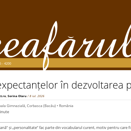
5 - 4200
expectanțelor în dezvoltarea p
ct.ro
,
Sorina Olaru
/ 8 iul. 2026
oala Gimnazială, Corbasca (Bacău) • România
inute
nă” și „personalitate” fac parte din vocabularul curent, motiv pentru care fie