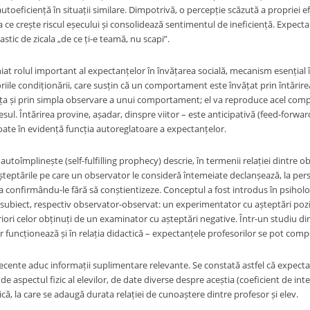
utoeficiență în situații similare. Dimpotrivă, o percepție scăzută a propriei 
a ce crește riscul eșecului și consolidează sentimentul de ineficiență. Expecta
astic de zicala „de ce ți-e teamă, nu scapi”.
at rolul important al expectanțelor în învățarea socială, mecanism esențial î
riile condiționării, care susțin că un comportament este învățat prin întărire
a și prin simpla observare a unui comportament; el va reproduce acel comp
sul. Întărirea provine, așadar, dinspre viitor – este anticipativă (feed-forwa
oate în evidență funcția autoreglatoare a expectanțelor.
 autoîmplinește (self-fulfilling prophecy) descrie, în termenii relației dintre o
 așteptările pe care un observator le consideră întemeiate declanșează, la 
a confirmându-le fără să conștientizeze. Conceptul a fost introdus în psihologi
ubiect, respectiv observator-observat: un experimentator cu așteptări pozitiv
riori celor obținuți de un examinator cu așteptări negative. Într-un studiu di
 funcționează și în relația didactică – expectanțele profesorilor se pot compo
ecente aduc informații suplimentare relevante. Se constată astfel că expectanțe
de aspectul fizic al elevilor, de date diverse despre aceștia (coeficient de inte
ă, la care se adaugă durata relației de cunoaștere dintre profesor și elev.