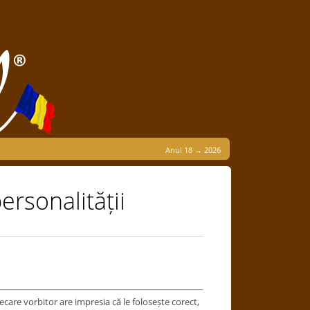
Anul 18 → 2026
ersonalității
care vorbitor are impresia că le folosește corect,