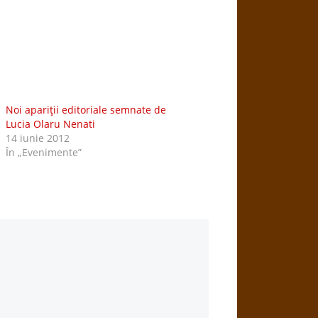
Noi apariţii editoriale semnate de
Lucia Olaru Nenati
14 iunie 2012
În „Evenimente”