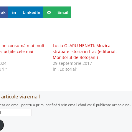
ook
LinkedIn
Email
re ne consumă mai mult
Lucia OLARU NENATI: Muzica
isfacțiile cele mai
străbate istoria în frac (editorial,
Monitorul de Botoșani)
024
29 septembrie 2017
urii”
În „Editorial”
articole via email
esa de email pentru a primi notificări prin email când vor fi publicate articole noi.