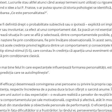
text. Lucrurile stau altfel atunci când aceiași termeni sunt utilizați cu rigoare 
nd o idee a lui P. Fraisse, s-ar putea spune că istoria psihologiei se identifică
ebarea „Ce este personalitatea?”.
fi definită drept o probabilitate subiectivă sau o ipoteză – explicită ori imp
r sau involuntar, ca efect al unui comportament dat. Ea joacă un rol esențial
rează situația în care se află și selectează, dintre comportamentele posibile, pe
naștere fie prin condiționare, fie prin învățare observațională. În acest sens
dică acele credințe privind legătura dintre un comportament și consecințele l
tip stimul-stimul (S-S), care constau în credința că apariția unui eveniment-s
ă prin condiționare clasică.
 mai bine felul în care expectanțele influențează formarea personalității, es
„predicția care se autoîmplinește”.
elf-efficacy) desemnează convingerea unei persoane cu privire la propria capa
tența, respectiv încrederea de a putea duce la bun sfârșit o sarcină anume. Î
re unii autori o dau expectației – o evaluare realistă a șanselor de reușită î
a comportamentului pe cale motivațională, cognitivă și afectivă, atât în mod
ătuit din standardele și obiectivele personale de performanță. O eficiență per
nța în fața dificultăților și a frustrărilor; la rândul ei, perseverența favorize