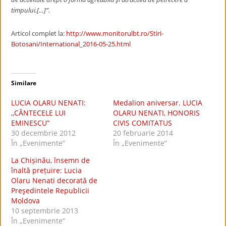
timpului.[…]”.
Articol complet la:
http://www.monitorulbt.ro/Stiri-
Botosani/International_2016-05-25.html
Similare
LUCIA OLARU NENATI:
Medalion aniversar. LUCIA
,,CÂNTECELE LUI
OLARU NENATI, HONORIS
EMINESCU”
CIVIS COMITATUS
30 decembrie 2012
20 februarie 2014
În „Evenimente”
În „Evenimente”
La Chișinău, însemn de
înaltă prețuire: Lucia
Olaru Nenati decorată de
Preşedintele Republicii
Moldova
10 septembrie 2013
În „Evenimente”