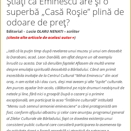
Ştiaţi că Eminescu are şi o
superbă „Casă Roşie” plină de
odoare de preţ?
Editorial
–
Lucia OLARU NENATI – scriitor
(
citeste alte articole de acelasi autor »
)
,,Iată că la puţin timp după revelarea unui muzeu şi unui om deosebit
la Darabani, acad. Leon Danăilă, am aflat despre un alt exemplu
înrudit cu acesta. Dar să derulăm faptele! Aflasem de multă vreme
despre emulaţia spirituală deosebită a Bârladului. Când am primit
irezestibila invitaţie de la Centrul Cultural “Mihai Eminescu” din acel
oraş, n-am ezitat să-i dau curs, deşi mai aveam şi alte “ispite” culturale.
Am purces aşadar într-acolo, călătorind pe nişte drumuri neobişnuit de
netede şi line, fără nici o groapă! După o cazare şi o primire
excepţională, am participat la acea “Întâlnire culturală” intitulată
“Mereu sub semnul armoniei eminesciene” a cărei protagonistă am
fost, conform afişului albastru şi celor care anunţau programul general
al Zilelor Culturale ale Bârladului, fapt ce dovedea existenţa unui
consistent public cultural care consideră participarea la asemenea tip
de activitate drept o formă agreabilă şi atractivă de petrecere a