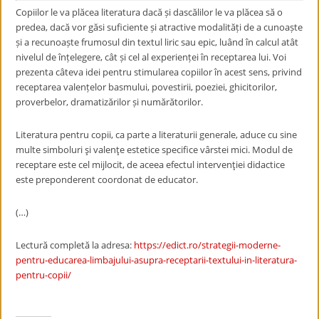
Copiilor le va plăcea literatura dacă și dascălilor le va plăcea să o
predea, dacă vor găsi suficiente și atractive modalități de a cunoaște
și a recunoaște frumosul din textul liric sau epic, luând în calcul atât
nivelul de înțelegere, cât și cel al experienței în receptarea lui. Voi
prezenta câteva idei pentru stimularea copiilor în acest sens, privind
receptarea valențelor basmului, povestirii, poeziei, ghicitorilor,
proverbelor, dramatizărilor și numărătorilor.
Literatura pentru copii, ca parte a literaturii generale, aduce cu sine
multe simboluri şi valenţe estetice specifice vârstei mici. Modul de
receptare este cel mijlocit, de aceea efectul intervenţiei didactice
este preponderent coordonat de educator.
(…)
Lectură completă la adresa:
https://edict.ro/strategii-moderne-
pentru-educarea-limbajului-asupra-receptarii-textului-in-literatura-
pentru-copii/