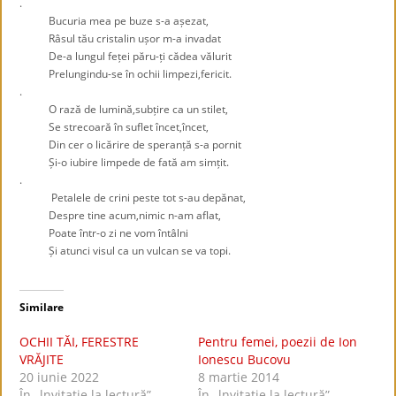
.
Bucuria mea pe buze s-a așezat,
Râsul tău cristalin ușor m-a invadat
De-a lungul feței păru-ți cădea vălurit
Prelungindu-se în ochii limpezi,fericit.
.
O rază de lumină,subțire ca un stilet,
Se strecoară în suflet încet,încet,
Din cer o licărire de speranță s-a pornit
Și-o iubire limpede de fată am simțit.
.
Petalele de crini peste tot s-au depănat,
Despre tine acum,nimic n-am aflat,
Poate într-o zi ne vom întâlni
Și atunci visul ca un vulcan se va topi.
Similare
OCHII TĂI, FERESTRE
Pentru femei, poezii de Ion
VRĂJITE
Ionescu Bucovu
20 iunie 2022
8 martie 2014
În „lnvitaţie la lectură”
În „lnvitaţie la lectură”