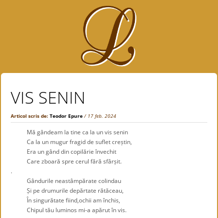
VIS SENIN
Articol scris de:
Teodor Epure
/ 17 feb. 2024
Mă gândeam la tine ca la un vis senin
Ca la un mugur fragid de suflet creștin,
Era un gând din copilărie învechit
Care zboară spre cerul fără sfârșit.
.
Gândurile neastâmpărate colindau
Și pe drumurile depărtate rătăceau,
În singurătate fiind,ochii am închis,
Chipul tău luminos mi-a apărut în vis.