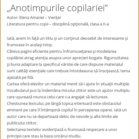
„Anotimpurile copilariei”
Autor: Elena Amariei – Vieriţei
Literatura pentru copii – disciplină opţională, clasa a II-a
Iată, avem ȋn faţă un titlu şi un conţinut deosebit de interesante şi
frumoase ȋn acelaşi timp.
Câteva pagini eficiente pentru ȋnfrumuseţarea şi modelarea
copilăriei atrag atenţia asupra unor aprecieri bogate. Rigurozitatea
şi buna adaptare la specificul vârstei de care dispune materialul
sunt calităţi esenţiale care trebuie ȋntotdeauna să ȋnsoţească, tema
aşezată pe filă.
Cartea oferă elevilor un material menit să-i ajute ȋn situaţii multiple.
Vocabularul pus la ȋndemâna micului cititor este un ajutor multiplu
care uşurează munca celui care s-a angajat să lectureze.
Chestiunea lexicului, pe lângă topica interioară este obstacolul
eminent pe care ȋl ȋntâmpină copilul ȋn perceperea operei. Iată un
autor care nu se departează deloc de nevoile şi alte limite ale
publicului cititor.
Selectarea textelor evidenţiază o frumoasă respecare a unor
principii care stau la baza oricărui studiu.