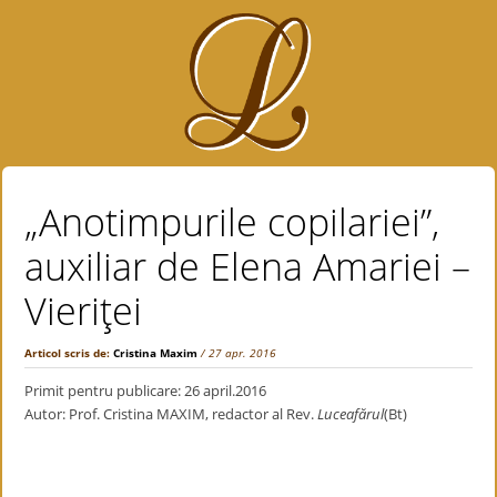
„Anotimpurile copilariei”,
auxiliar de Elena Amariei –
Vieriţei
Articol scris de:
Cristina Maxim
/ 27 apr. 2016
Primit pentru publicare: 26 april.2016
Autor: Prof. Cristina MAXIM, redactor al Rev.
Luceafărul
(Bt)