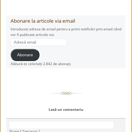
Abonare la articole via email
Introduceți adresa de email pentru a primi notificări prin email când
vor fi publicate articole noi.
Adresă
email
Abonare
Alătură-te celorlalți 2.842 de abonați.
Lasă un comentariu
Nume [ *necesar ]