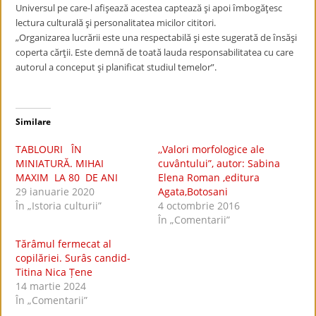
Universul pe care-l afişează acestea captează şi apoi ȋmbogăţesc
lectura culturală şi personalitatea micilor cititori.
„Organizarea lucrării este una respectabilă şi este sugerată de ȋnsăşi
coperta cărţii. Este demnă de toată lauda responsabilitatea cu care
autorul a conceput şi planificat studiul temelor”.
Similare
TABLOURI ÎN
,,Valori morfologice ale
MINIATURĂ. MIHAI
cuvântului”, autor: Sabina
MAXIM LA 80 DE ANI
Elena Roman ,editura
29 ianuarie 2020
Agata,Botosani
În „Istoria culturii”
4 octombrie 2016
În „Comentarii”
Tărâmul fermecat al
copilăriei. Surâs candid-
Titina Nica Țene
14 martie 2024
În „Comentarii”