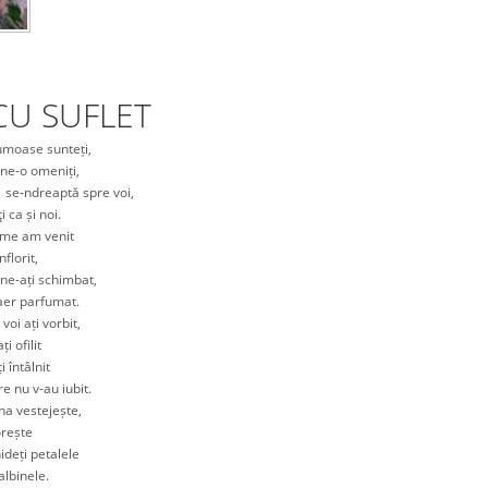
CU SUFLET
oase sunteți,
e-o omeniți,
e-ndreaptă spre voi,
ca și noi.
me am venit
florit,
e-ați schimbat,
er parfumat.
i ați vorbit,
 ofilit
întâlnit
nu v-au iubit.
a vestejește,
orește
eți petalele
lbinele.