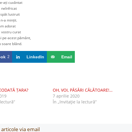
-ați cuvântat
neînfricat
ăt lustruit
-a mințit.
m adorat
vostru curat
pe-acest pământ,
b soare blând.
ook
2
LinkedIn
Email
REODATĂ ȚARA?
OH, VOI, PĂSĂRI CĂLĂTOARE!…
019
7 aprilie 2020
 lectură”
În „lnvitaţie la lectură”
articole via email