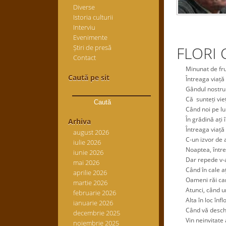
Diverse
Istoria culturii
Interviu
Evenimente
Știri de presă
FLORI 
Contact
Minunat de frum
Caută pe sit
Întreaga viață n
Caută
Gândul nostru s
după:
Că sunteți vieţi 
Când noi pe lu
În grădină ați în
Arhiva
Întreaga viață n
august 2026
C-un izvor de a
iulie 2026
Noaptea, între vo
iunie 2026
Dar repede v-ați
mai 2026
Când în cale ați 
aprilie 2026
Oameni răi care 
martie 2026
Atunci, când un
februarie 2026
Alta în loc înfl
ianuarie 2026
Când vă deschid
decembrie 2025
Vin neinvitate a
noiembrie 2025