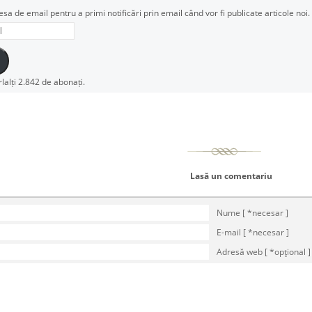
esa de email pentru a primi notificări prin email când vor fi publicate articole noi.
rlalți 2.842 de abonați.
Lasă un comentariu
Nume [ *necesar ]
E-mail [ *necesar ]
Adresă web [ *opţional ]