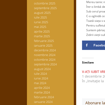
Mereu tainic ne
octombrie 2025
Într-o limbă de 
septembrie 2025
Sub cerul proasp
august 2025
C-o oglindă ce n
iulie 2025
Toată viața v-a
iunie 2025
Pentru sufletul 
mai 2025
Suntem părtași 
aprilie 2025
Zidirii vieții su
martie 2025
februarie 2025
ianuarie 2025
Faceb
decembrie 2024
noiembrie 2024
octombrie 2024
Similare
septembrie 2024
august 2024
V-AȚI IUBIT V
iulie 2024
1 decembrie 2
iunie 2024
În „lnvitaţie la
mai 2024
aprilie 2024
martie 2024
februarie 2024
ianuarie 2024
Abonare la 