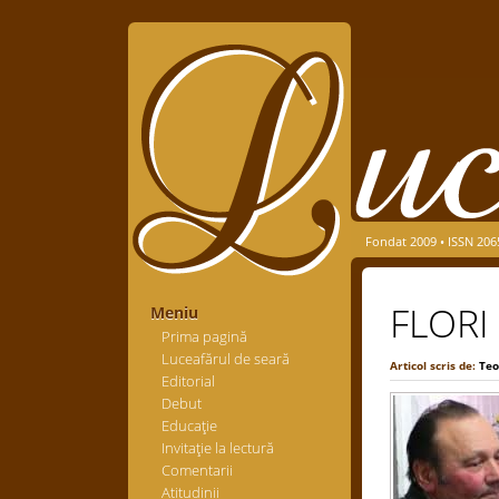
Fondat 2009 • ISSN 206
FLORI
Meniu
Prima pagină
Luceafărul de seară
Articol scris de:
Teo
Editorial
Debut
Educaţie
Invitaţie la lectură
Comentarii
Atitudinii