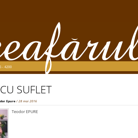
5 - 4200
 CU SUFLET
dor Epure
/ 28 mai 2016
Teodor EPURE