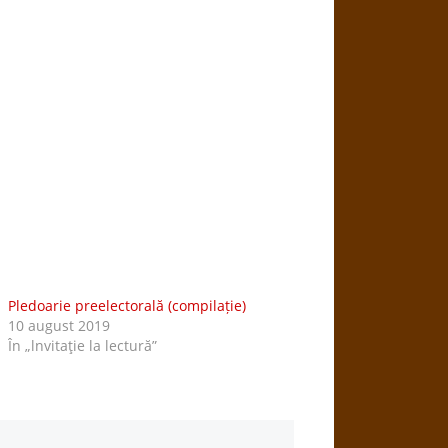
Pledoarie preelectorală (compilație)
10 august 2019
În „lnvitaţie la lectură”