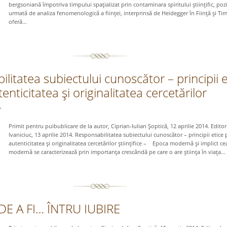
bergsoniană împotriva timpului spaţializat prin contaminara spiritului ştiinţific, pozit
urmată de analiza fenomenologică a fiinţei, interprinsă de Heidegger în Fiinţă şi Ti
oferă...
litatea subiectului cunoscător – principii e
enticitatea şi originalitatea cercetărilor
–
Primit pentru puibublicare de la autor, Ciprian-Iulian Şoptică, 12 aprilie 2014. Editor
Ivaniciuc, 13 aprilie 2014. Responsabilitatea subiectului cunoscător – principii etice 
autenticitatea şi originalitatea cercetărilor ştiinţifice – Epoca modernă şi implict ce
modernă se caracterizează prin importanţa crescândă pe care o are ştiinţa în viaţa...
E A FI… ÎNTRU IUBIRE