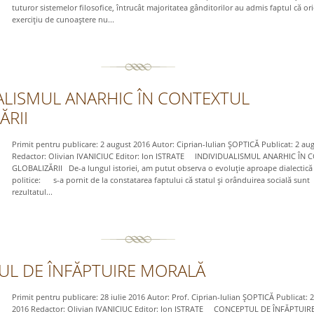
tuturor sistemelor filosofice, întrucât majoritatea gânditorilor au admis faptul că ori
exerciţiu de cunoaştere nu...
ALISMUL ANARHIC ÎN CONTEXTUL
ĂRII
Primit pentru publicare: 2 august 2016 Autor: Ciprian-Iulian ŞOPTICĂ Publicat: 2 au
Redactor: Olivian IVANICIUC Editor: Ion ISTRATE INDIVIDUALISMUL ANARHIC ÎN
GLOBALIZĂRII De-a lungul istoriei, am putut observa o evoluţie aproape dialectică a
politice: s-a pornit de la constatarea faptului că statul şi orânduirea socială sunt
rezultatul...
L DE ÎNFĂPTUIRE MORALĂ
Primit pentru publicare: 28 iulie 2016 Autor: Prof. Ciprian-Iulian ŞOPTICĂ Publicat: 2
2016 Redactor: Olivian IVANICIUC Editor: Ion ISTRATE CONCEPTUL DE ÎNFĂPTUI