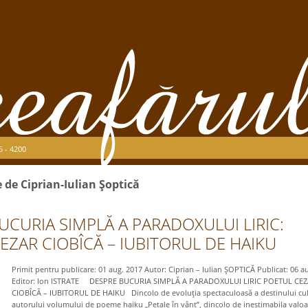
5 - 4200
e de Ciprian-Iulian Şoptică
UCURIA SIMPLĂ A PARADOXULUI LIRIC:
EZAR CIOBÎCĂ – IUBITORUL DE HAIKU
Primit pentru publicare: 01 aug. 2017 Autor: Ciprian – Iulian ŞOPTICĂ Publicat: 06 a
Editor: Ion ISTRATE DESPRE BUCURIA SIMPLĂ A PARADOXULUI LIRIC POETUL CE
CIOBÎCĂ – IUBITORUL DE HAIKU Dincolo de evoluţia spectaculoasă a destinului cult
autorului volumului de poeme haiku „Petale în vânt”, dincolo de inestimabila valoa