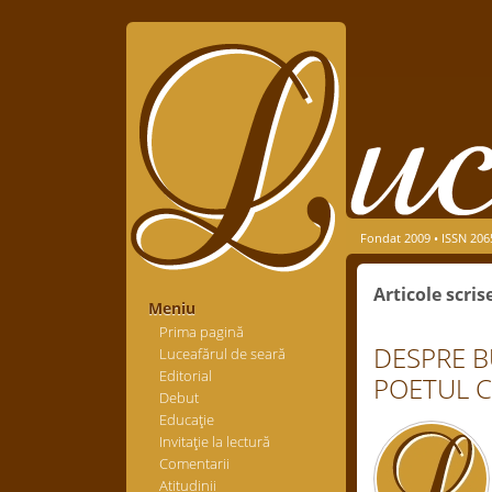
Fondat 2009 • ISSN 206
Articole scris
Meniu
Prima pagină
DESPRE B
Luceafărul de seară
Editorial
POETUL C
Debut
Educaţie
Invitaţie la lectură
Comentarii
Atitudinii