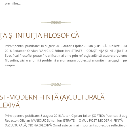
premiilor...
A ŞI INTUIŢIA FILOSOFICĂ
Primit pentru publicare: 10 august 2016 Autor: Ciprian-Iulian ŞOPTICĂ Publicat: 10 
2016 Redactor: Olivian IVANICIUC Editor: Ion ISTRATE CONŞTIINŢA ŞI INTUIŢIA FI
Specificul filosofiei poate fi clarificat mai bine prin reflecţia adâncă asupra problem
filosofice, căci o anumită problemă are un anumit obiect şi anumite interogaţii – pr
asupra...
T-MODERN FIINŢĂ (A)CULTURALĂ,
LEXIVĂ
Primit pentru publicare: 8 august 2016 Autor: Ciprian-Iulian ŞOPTICĂ Publicat: 8 au
Redactor: Olivian IVANICIUC Editor: Ion ISTRATE OMUL POST-MODERN, FIINŢĂ
(A)CULTURALĂ, (NON)REFLEXIVĂ Omul este cel mai important subiect de reflecţie di