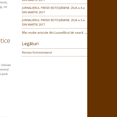
ivist,
mp, ne
JURNALIERUL PRESEI BOTOȘĂNENE. ZIUA a 4-a
DIN MARTIE 2017
JURNALIERUL PRESEI BOTOȘĂNENE. ZIUA a 3-a
DIN MARTIE 2017
Mai multe articole din Luceafărul de seară →
tice
Legături
Revista Vorniceneanul
: Olivian
privind
a post-