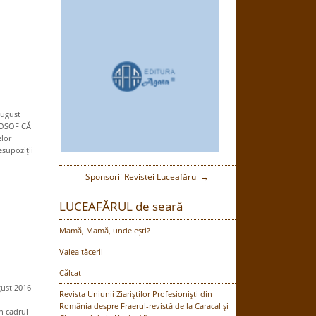
august
LOSOFICĂ
elor
esupoziţii
Sponsorii Revistei Luceafărul →
LUCEAFĂRUL de seară
Mamă, Mamă, unde ești?
Valea tăcerii
Călcat
gust 2016
Revista Uniunii Ziariştilor Profesionişti din
România despre Fraerul-revistă de la Caracal şi
n cadrul