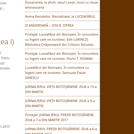
Întoarcerea, la șfichi. Iazul Loești, locul cu muze
putul
eminesciene
i...
Arena Revistelor. Revitalizare, la LUCEAFĂRUL
ZI ANIVERSARĂ – ION N. OPREA
Protejat: Luceafărul din Botoșani. În convorbire
ea I)
cu îngerii care ne ocrotesc: Edit LőRINCZI,
Biblioteca Orășenească din Cristuru Secuiesc
1
Protejat: Luceafărul din Botoșani. În convorbire
i Petru
cu îngerii care ne ocrotesc: Florin T. ROMAN
 opt
Luceafărul din Botoșani. În convorbire cu
tolele-
îngerii care ne ocrotesc: Santuzza Paula
DINESCU
JURNALIERUL VIEȚII BOTOȘĂNENE. ZIUA a 13-a
DIN MARTIE
JURNALIERUL VIEȚII BOTOȘĂNENE. ZIUA a 9-a
DIN MARTIE
Protejat: JURNALIERUL PRESEI BOTOȘĂNENE.
ZIUA a 7-a DIN MARTIE 2017
art.2015
JURNALIERUL PRESEI BOTOȘĂNENE. ZIUA a 6-a
DIN MARTIE 2017