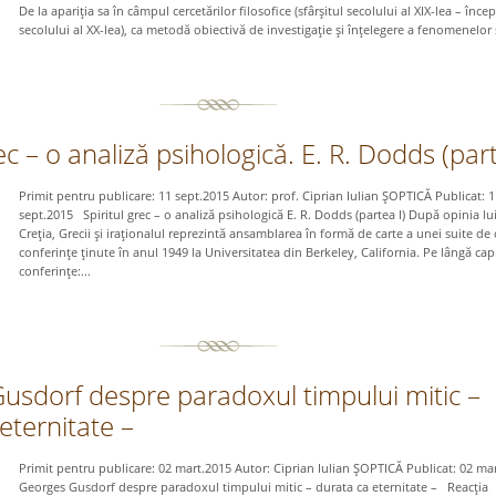
De la apariţia sa în câmpul cercetărilor filosofice (sfârşitul secolului al XIX-lea – înce
secolului al XX-lea), ca metodă obiectivă de investigaţie şi înţelegere a fenomenelor ş
rec – o analiză psihologică. E. R. Dodds (part
Primit pentru publicare: 11 sept.2015 Autor: prof. Ciprian Iulian ŞOPTICĂ Publicat: 1
sept.2015 Spiritul grec – o analiză psihologică E. R. Dodds (partea I) După opinia lu
Creţia, Grecii şi iraţionalul reprezintă ansamblarea în formă de carte a unei suite de
conferinţe ţinute în anul 1949 la Universitatea din Berkeley, California. Pe lângă capi
conferinţe:...
usdorf despre paradoxul timpului mitic –
eternitate –
Primit pentru publicare: 02 mart.2015 Autor: Ciprian Iulian ŞOPTICĂ Publicat: 02 m
Georges Gusdorf despre paradoxul timpului mitic – durata ca eternitate – Reacţia