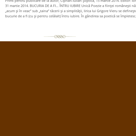
Primt pentru publicare de la autor, Ciprian-Iulian Şoptică, 15 martie 2014. Editor: Ion
31 martie 2014. BUCURIA DE A FI… ÎNTRU IUBIRE Unică Poezie a fiinţei româneşti nă
„acum şi în veac” sub „taina” tăcerii şi a simplităţii, lirica lui Grigore Vieru se defineşt
bucurie de a fi (cu şi pentru celălalt) întru iubire. În gândirea sa poetică se împletesc.