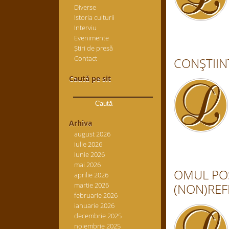
Diverse
Istoria culturii
Interviu
Evenimente
Știri de presă
Contact
CONŞTIINŢ
Caută pe sit
Caută
după:
Arhiva
august 2026
iulie 2026
iunie 2026
mai 2026
OMUL POS
aprilie 2026
martie 2026
(NON)REF
februarie 2026
ianuarie 2026
decembrie 2025
noiembrie 2025