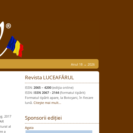
Anul 18 → 2026
Revista LUCEAFĂRUL
ISSN:
2065 – 4200
(ediţia online)
ISSN:
ISSN 2067 - 2144
(formatul tipărit)
Formatul tipărit apare, la Botoşani, în fiecare
lună.
Citeşte mai mult...
ug. 2017
Sponsorii ediției
ZAR
ural al
Agata
re a