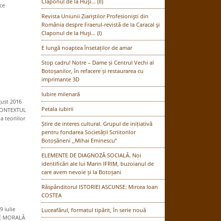
Claponul de la Huşi… (II)
ce
Revista Uniunii Ziariştilor Profesionişti din
România despre Fraerul-revistă de la Caracal şi
Claponul de la Huşi… (I)
E lungă noaptea însetaților de amar
Stop cadru! Notre – Dame și Centrul Vechi al
Botoșanilor, în refacere și restaurarea cu
imprimante 3D
Iubire milenară
gust 2016
Petala iubirii
 CONTEXTUL
 teoriilor
Știre de interes cultural. Grupul de inițiativă
pentru fondarea Societății Scriitorilor
Botoșăneni ,,Mihai Eminescu”
ELEMENTE DE DIAGNOZĂ SOCIALĂ. Noi
identificări ale lui Marin IFRIM, buzoianul de
care avem nevoie și la Botoșani
Răspânditorul ISTORIEI ASCUNSE: Mircea Ioan
COSTEA
9 iulie
Luceafărul, formatul tipărit, în serie nouă
RE MORALĂ