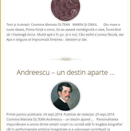
Text și ilustrații: Cosmina Marcela OLTEAN MAREA ȘI OMUL Din mare o
lume răsare, Prima ființă e omul. Ea se-așează nemărginită-n zare, Încercând
să-i înțeleagă dorul. Multă apă e în jur, și-n noi, Căci astfel e lumea făcută, dar
Apa e singura ce împrumută Simțirea – blestem și dar.
Andreescu – un destin aparte …
Primit pentru publicare: 24 sept.2014. Publicat de redacție: 25 sept.2014.
Cosmina Marcela OLTEAN Andreescu – un destin aparte … Personalitatea
impunătoare a unora dintre artiștii noștri nu constă atât în bogăția biografiei
cât în performanțele artistice înregistrate și a valoroasei contribuții la