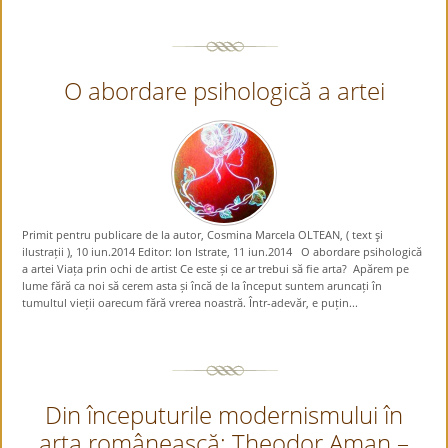
O abordare psihologică a artei
Primit pentru publicare de la autor, Cosmina Marcela OLTEAN, ( text şi
ilustrații ), 10 iun.2014 Editor: Ion Istrate, 11 iun.2014 O abordare psihologică
a artei Viața prin ochi de artist Ce este și ce ar trebui să fie arta? Apărem pe
lume fără ca noi să cerem asta și încă de la început suntem aruncați în
tumultul vieții oarecum fără vrerea noastră. Într-adevăr, e puțin...
Din începuturile modernismului în
arta românească: Theodor Aman –