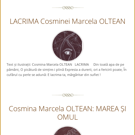
LACRIMA Cosminei Marcela OLTEAN
Text și ilustrații: Cosmina Marcela OLTEAN LACRIMA Din toată apa de pe
pământ, O picătură de simțire-i plină Expresia a durerii, ori a fericirii poate, În
cufărul cu perle se adună: E lacrima ta, mărgăritar din suflet !
Cosmina Marcela OLTEAN: MAREA ȘI
OMUL