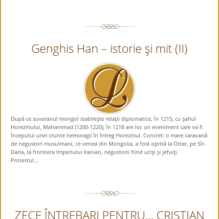
Genghis Han – istorie şi mit (II)
După ce suveranul mongol stabileşte relaţii diplomatice, în 1215, cu şahul
Horezmului, Mahammad (1200-1220), în 1218 are loc un eveniment care va fi
începutul unei crunte hemoragii în întreg Horezmul. Concret: o mare caravană
de negustori musulmani, ce venea din Mongolia, a fost oprită la Otrar, pe Sîr-
Daria, la frontiera Imperiului Iranian, negustorii fiind ucişi şi jefuiţi.
Protestul...
ZECE ÎNTREBARI PENTRU… CRISTIAN