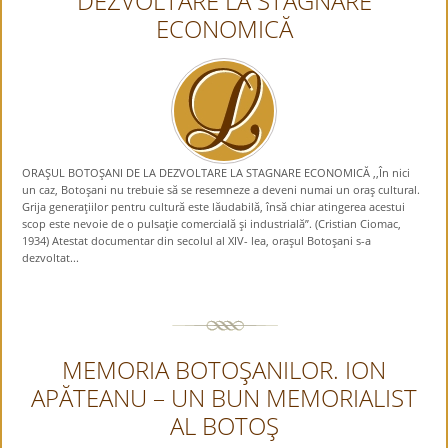
DEZVOLTARE LA STAGNARE
ECONOMICĂ
ORAŞUL BOTOŞANI DE LA DEZVOLTARE LA STAGNARE ECONOMICĂ ,,În nici
un caz, Botoşani nu trebuie să se resemneze a deveni numai un oraş cultural.
Grija generaţiilor pentru cultură este lăudabilă, însă chiar atingerea acestui
scop este nevoie de o pulsaţie comercială şi industrială”. (Cristian Ciomac,
1934) Atestat documentar din secolul al XIV- lea, oraşul Botoşani s-a
dezvoltat...
MEMORIA BOTOŞANILOR. ION
APĂTEANU – UN BUN MEMORIALIST
AL BOTOŞ