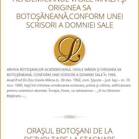
ORIGINEA SA
BOTOŞĂNEANĂ,CONFORM UNEI
SCRISORI A DOMNIEI SALE
ARHIVA BOTOŞANILOR ACADEMICIANUL VASILE MÂRZA ŞI ORIGINEA SA
BOTOŞĂNEANĂ, CONFORM UNEI SCRISORI A DOMNIEI SALE În 1994,
Acad.Prof.Dr.Doc.Vasile Mârza (n. 30 dec. 1902, com. Şipote – jud. Iaşi – m. 10
nov. 1995, Iaşi) îmi trimitea următoarea scrisoare, prima şi ultima, edificatoare
pentru subiectul abordat. Începe, firesc, cu adresantul – ,,D-lui Director
Bejănaru –...
ORAŞUL BOTOŞANI DE LA