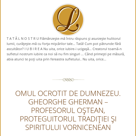
T A T Ă L N O S T R U Flămânzeşte-mă întru răspuns şi asurzeşte hulitorul
lumii, curăţeşte-mă cu forţa mişcărilor tale… Tată! Cum pot pătrunde fără
ascultător? I U B I R E A Nu uita, orice iubire-i ucigaşă… Creatorul toarnă-n
sufletul nostrum iubire ca noi să nu fim singuri … Când primeşti pe măsură,
abia atunci te poţi uita prin fereastra sufletului.. Nu uita, orice...
OMUL OCROTIT DE DUMNEZEU.
GHEORGHE GHERMAN –
PROFESORUL OŞTEAN,
PROTEGUITORUL TRADIŢIEI ŞI
SPIRITULUI VORNICENEAN