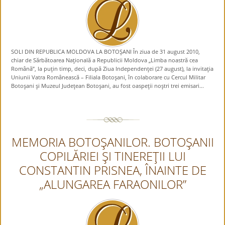
SOLI DIN REPUBLICA MOLDOVA LA BOTOŞANI În ziua de 31 august 2010,
chiar de Sărbătoarea Naţională a Republicii Moldova „Limba noastră cea
Română”, la puţin timp, deci, după Ziua Independenţei (27 august), la invitaţia
Uniunii Vatra Românească – Filiala Botoşani, în colaborare cu Cercul Militar
Botoşani şi Muzeul Judeţean Botoşani, au fost oaspeţii noştri trei emisari...
MEMORIA BOTOŞANILOR. BOTOŞANII
COPILĂRIEI ŞI TINEREŢII LUI
CONSTANTIN PRISNEA, ÎNAINTE DE
„ALUNGAREA FARAONILOR”