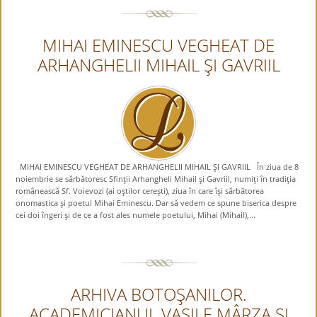
MIHAI EMINESCU VEGHEAT DE
ARHANGHELII MIHAIL ŞI GAVRIIL
MIHAI EMINESCU VEGHEAT DE ARHANGHELII MIHAIL ŞI GAVRIIL În ziua de 8
noiembrie se sărbătoresc Sfinţii Arhangheli Mihail şi Gavriil, numiţi în tradiţia
românească Sf. Voievozi (ai oştilor cereşti), ziua în care îşi sărbătorea
onomastica şi poetul Mihai Eminescu. Dar să vedem ce spune biserica despre
cei doi îngeri şi de ce a fost ales numele poetului, Mihai (Mihail),...
ARHIVA BOTOŞANILOR.
ACADEMICIANUL VASILE MÂRZA ŞI