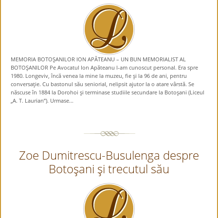
MEMORIA BOTOŞANILOR ION APĂTEANU – UN BUN MEMORIALIST AL
BOTOŞANILOR Pe Avocatul Ion Apăteanu l-am cunoscut personal. Era spre
1980. Longeviv, încă venea la mine la muzeu, fie şi la 96 de ani, pentru
conversaţie. Cu bastonul său seniorial, nelipsit ajutor la o atare vârstă. Se
născuse în 1884 la Dorohoi şi terminase studiile secundare la Botoşani (Liceul
„A. T. Laurian”). Urmase...
Zoe Dumitrescu-Busulenga despre
Botoşani şi trecutul său