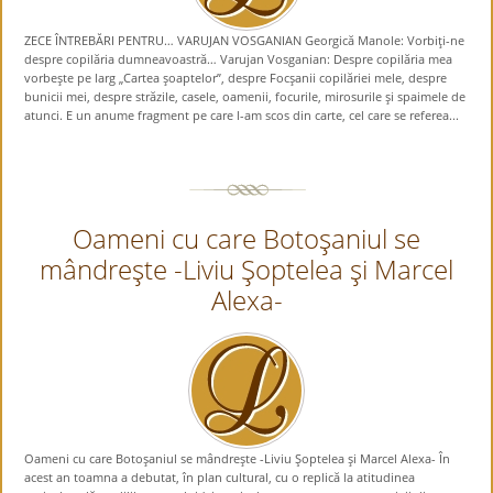
ZECE ÎNTREBĂRI PENTRU… VARUJAN VOSGANIAN Georgică Manole: Vorbiţi-ne
despre copilăria dumneavoastră… Varujan Vosganian: Despre copilăria mea
vorbeşte pe larg „Cartea şoaptelor”, despre Focşanii copilăriei mele, despre
bunicii mei, despre străzile, casele, oamenii, focurile, mirosurile şi spaimele de
atunci. E un anume fragment pe care l-am scos din carte, cel care se referea...
Oameni cu care Botoşaniul se
mândreşte -Liviu Şoptelea şi Marcel
Alexa-
Oameni cu care Botoşaniul se mândreşte -Liviu Şoptelea şi Marcel Alexa- În
acest an toamna a debutat, în plan cultural, cu o replică la atitudinea