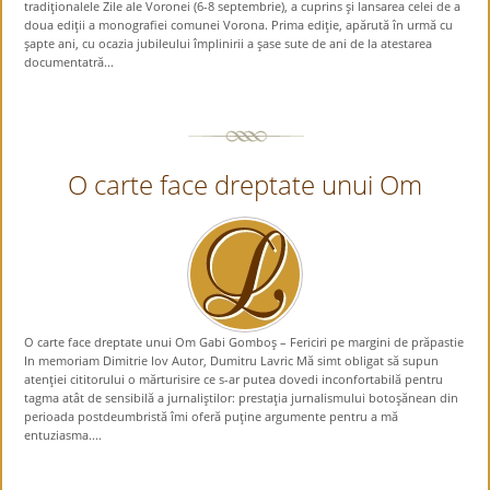
tradiţionalele Zile ale Voronei (6-8 septembrie), a cuprins şi lansarea celei de a
doua ediţii a monografiei comunei Vorona. Prima ediţie, apărută în urmă cu
şapte ani, cu ocazia jubileului împlinirii a şase sute de ani de la atestarea
documentatră...
O carte face dreptate unui Om
O carte face dreptate unui Om Gabi Gomboş – Fericiri pe margini de prăpastie
In memoriam Dimitrie Iov Autor, Dumitru Lavric Mă simt obligat să supun
atenţiei cititorului o mărturisire ce s-ar putea dovedi inconfortabilă pentru
tagma atât de sensibilă a jurnaliştilor: prestaţia jurnalismului botoşănean din
perioada postdeumbristă îmi oferă puţine argumente pentru a mă
entuziasma....