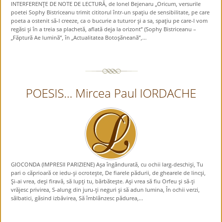
INTERFERENŢE DE NOTE DE LECTURĂ, de Ionel Bejenaru „Oricum, versurile
poetei Sophy Bistriceanu trimit cititorul într-un spaţiu de sensibilitate, pe care
poeta a ostenit să-l creeze, ca o bucurie a tuturor şi a sa, spaţiu pe care-l vom
regăsi şi în a treia sa plachetă, aflată deja la orizont” (Sophy Bistriceanu –
„Făptură Ae lumină”, în „Actualitatea Botoşăneană”,...
POESIS… Mircea Paul IORDACHE
GIOCONDA (IMPRESII PARIZIENE) Aşa îngândurată, cu ochii larg-deschişi, Tu
pari o căprioară ce iedu-şi ocroteşte, De fiarele pădurii, de ghearele de lincşi,
Şi-ai vrea, deşi firavă, să lupţi tu, bărbăteşte. Aşi vrea să fiu Orfeu şi să-ţi
vrăjesc privirea, S-alung din juru-ţi neguri şi să adun lumina, În ochii verzi,
sălbatici, găsind izbăvirea, Să îmblânzesc pădurea,...