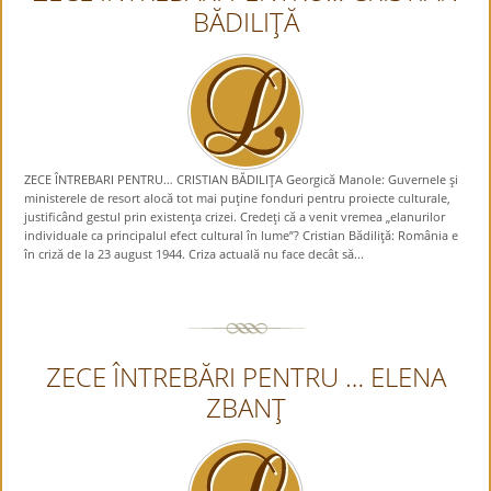
BĂDILIŢĂ
ZECE ÎNTREBARI PENTRU… CRISTIAN BĂDILIŢA Georgică Manole: Guvernele şi
ministerele de resort alocă tot mai puţine fonduri pentru proiecte culturale,
justificând gestul prin existenţa crizei. Credeţi că a venit vremea „elanurilor
individuale ca principalul efect cultural în lume”? Cristian Bădiliţă: România e
în criză de la 23 august 1944. Criza actuală nu face decât să...
ZECE ÎNTREBĂRI PENTRU … ELENA
ZBANŢ