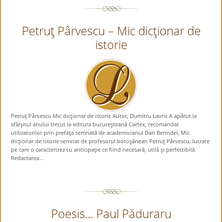
Petruţ Pârvescu – Mic dicţionar de
istorie
Petruţ Pârvescu Mic dicţionar de istorie Autor, Dumitru Lavric A apărut la
sfârşitul anului trecut la editura bucureşteană Cartex, recomandat
utilizatorilor prin prefaţa semnată de academicianul Dan Berindei, Mic
dicţionar de istorie semnat de profesorul botoşănean Petruţ Pârvescu, lucrare
pe care o caracterizez cu anticipaţie ce fiind necesară, utilă şi perfectibilă.
Redactarea...
Poesis… Paul Păduraru