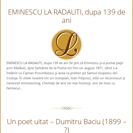
EMINESCU LA RADAUTI, dupa 139 de
ani
EMINESCU LA RADAUTI, dupa 139 de ani Se ştie că Eminescu şi-a purtat paşii
prin Rădăuti, spre Serbările de la Putna tot într-un august 1871, când s-a
întâlnit cu Ciprian Porumbescu şi avea ca prieten pe Samuil Isopescu din
Costişa. În zilele noastre tot un costişean, Ioan Filipciuc, este un recunoscut şi
neobosit eminescolog. Chemaţi de anii cei mai frumoşi, anii de liceu cu
farmecul...
Un poet uitat – Dumitru Baciu (1899 –
?)