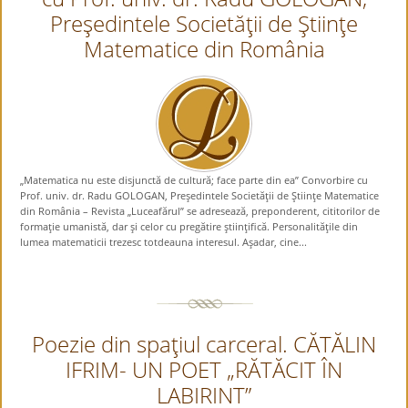
Preşedintele Societăţii de Ştiinţe
Matematice din România
„Matematica nu este disjunctă de cultură; face parte din ea” Convorbire cu
Prof. univ. dr. Radu GOLOGAN, Preşedintele Societăţii de Ştiinţe Matematice
din România – Revista „Luceafărul” se adresează, preponderent, cititorilor de
formaţie umanistă, dar şi celor cu pregătire ştiinţifică. Personalităţile din
lumea matematicii trezesc totdeauna interesul. Aşadar, cine...
Poezie din spaţiul carceral. CĂTĂLIN
IFRIM- UN POET „RĂTĂCIT ÎN
LABIRINT”