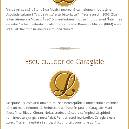
Vis de Artist a sărbătorit Ziua Muzicii împreună cu melomanii botoşăneni
Asociația culturală ”Vis de Artist” a sărbătorit, ca în fiecare an din 2007, Ziua
Internațională a Muzicii. În 2010, manifestarea inclusă în programul ”Întâlnirea
de astăzi” a fost realizată in colaborare cu Radio Romania Muzical (RRM) si s-a
intitulat ”Invitație în universul muzicii clasice”....
Eseu cu…dor de Caragiale
Se spune – şi asta ar fi una din cauzele nereceptării la dimensiunile cosmice –
că e un mare nenoroc că Eminescu s-a născut în ţara lui Caragiale. Marii
filosofi, ca Eliade, Cioran, Noica, credeau că satira sa împiedică spiritul
românesc să ajungă la metafizică. Pentru restul muritorilor, Caragiale este
„grecul” care n-a ezitat să strige, chicotind că „românul e gol!”,...