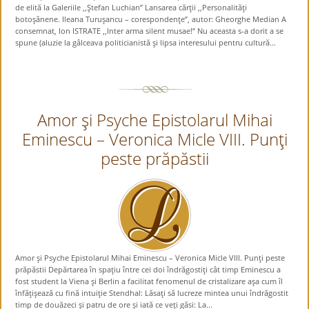
de elită la Galeriile ,,Ştefan Luchian” Lansarea cărţii ,,Personalităţi
botoşănene. Ileana Turuşancu – corespondenţe”, autor: Gheorghe Median A
consemnat, Ion ISTRATE ,,Inter arma silent musae!” Nu aceasta s-a dorit a se
spune (aluzie la gâlceava politicianistă şi lipsa interesului pentru cultură...
Amor şi Psyche Epistolarul Mihai
Eminescu – Veronica Micle VIII. Punţi
peste prăpăstii
Amor şi Psyche Epistolarul Mihai Eminescu – Veronica Micle VIII. Punţi peste
prăpăstii Depărtarea în spaţiu între cei doi îndrăgostiţi cât timp Eminescu a
fost student la Viena şi Berlin a facilitat fenomenul de cristalizare aşa cum îl
înfăţişează cu fină intuiţie Stendhal: Lăsaţi să lucreze mintea unui îndrăgostit
timp de douăzeci şi patru de ore şi iată ce veţi găsi: La...