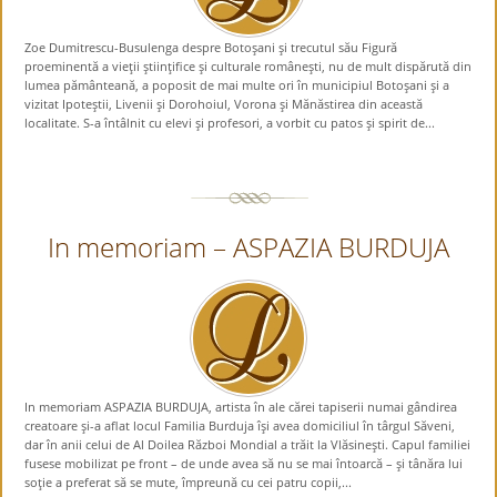
Zoe Dumitrescu-Busulenga despre Botoşani şi trecutul său Figură
proeminentă a vieţii ştiinţifice şi culturale româneşti, nu de mult dispărută din
lumea pământeană, a poposit de mai multe ori în municipiul Botoşani şi a
vizitat Ipoteştii, Livenii şi Dorohoiul, Vorona şi Mănăstirea din această
localitate. S-a întâlnit cu elevi şi profesori, a vorbit cu patos şi spirit de...
In memoriam – ASPAZIA BURDUJA
In memoriam ASPAZIA BURDUJA, artista în ale cărei tapiserii numai gândirea
creatoare şi-a aflat locul Familia Burduja îşi avea domiciliul în târgul Săveni,
dar în anii celui de Al Doilea Război Mondial a trăit la Vlăsineşti. Capul familiei
fusese mobilizat pe front – de unde avea să nu se mai întoarcă – şi tânăra lui
soţie a preferat să se mute, împreună cu cei patru copii,...