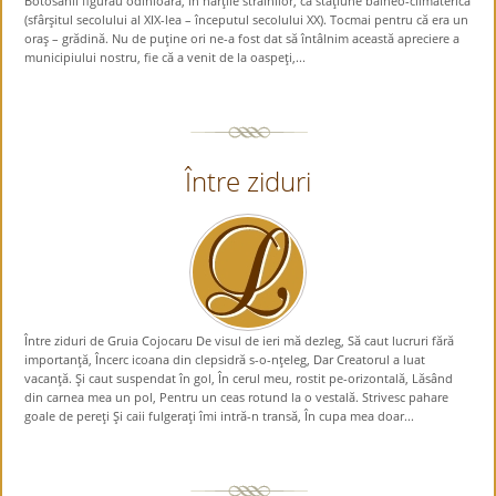
Botosanii figurau odinioară, în hărţile străinilor, ca staţiune balneo-climaterică
(sfârşitul secolului al XIX-lea – începutul secolului XX). Tocmai pentru că era un
oraş – grădină. Nu de puţine ori ne-a fost dat să întâlnim această apreciere a
municipiului nostru, fie că a venit de la oaspeţi,...
Între ziduri
Între ziduri de Gruia Cojocaru De visul de ieri mă dezleg, Să caut lucruri fără
importanţă, Încerc icoana din clepsidră s-o-nţeleg, Dar Creatorul a luat
vacanţă. Şi caut suspendat în gol, În cerul meu, rostit pe-orizontală, Lăsând
din carnea mea un pol, Pentru un ceas rotund la o vestală. Strivesc pahare
goale de pereţi Şi caii fulgeraţi îmi intră-n transă, În cupa mea doar...