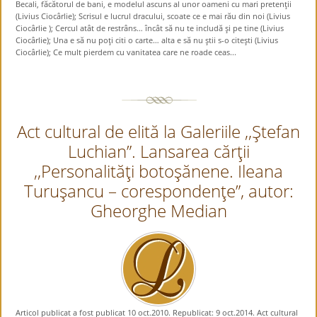
Becali, făcătorul de bani, e modelul ascuns al unor oameni cu mari pretenţii
(Livius Ciocârlie); Scrisul e lucrul dracului, scoate ce e mai rău din noi (Livius
Ciocârlie ); Cercul atât de restrâns… încât să nu te includă şi pe tine (Livius
Ciocârlie); Una e să nu poţi citi o carte… alta e să nu ştii s-o citeşti (Livius
Ciocârlie); Ce mult pierdem cu vanitatea care ne roade ceas...
Act cultural de elită la Galeriile ,,Ştefan
Luchian”. Lansarea cărţii
,,Personalităţi botoşănene. Ileana
Turuşancu – corespondenţe”, autor:
Gheorghe Median
Articol publicat a fost publicat 10 oct.2010. Republicat: 9 oct.2014. Act cultural