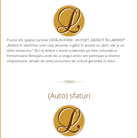
Poezie din spaţiul carceral CĂTĂLIN IFRIM- UN POET „RĂTĂCIT ÎN LABIRINT”
„Rătăcit în labirintul unei vieţi absurde, a găsit în poezie un ţărm, dar şi un
tărîm miraculos “ (N.I.U) Având o bună colaborare pe linie culturală cu
Penitenciarul Botoşani,unde de–a lungul anilor am participat la diverse
simpozioane, lansări de carte,concursuri de cultură generală cu elevi...
(Auto) sfaturi