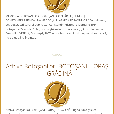
MEMORIA BOTOŞANILOR. BOTOŞANII COPILĂRIEI ŞI TINEREŢII LUI
CONSTANTIN PRISNEA, ÎNAINTE DE „ALUNGAREA FARAONILOR” Botoşănean,
get-beget, scriitorul şi publicistul Constantin Prisnea (2 februarie 1914,
Botoşani – 22 aprilie 1968, Bucureşti) include în opera sa, „După alungarea
faraonilor” (ESPLA, Bucureşti, 1957) un noian de amintiri despre urbea natală,
nu de după, ci înainte...
Arhiva Botoşanilor. BOTOŞANI – ORAŞ
– GRĂDINĂ
Arhiva Botoşanilor BOTOŞANI – ORAŞ – GRĂDINĂ Puţină lume ştie că