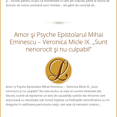
şi – tocmai pentru că ştiu că momentele în care am luat/iau parte la istoria de
dincolo de rutina cotidiană sunt limitate – am găsit de cuviinţă să...
Amor şi Psyche Epistolarul Mihai
Eminescu – Veronica Micle IX. „Sunt
nenorocit şi nu culpabil”
Amor şi Psyche Epistolarul Mihai Eminescu – Veronica Micle IX. „Sunt
nenorocit şi nu culpabil” Nu este exclus ca ceea ce numim fatalitate (lat.
fatum), soartă să reprezinte un lanţ de cauzalităţi subtile dar eficiente care
acţionează cu necesitate sub forme înţelese ca întâmplări semnificative cu rol
diriguitor în edificarea parcursului vieţii; cert este că mentalul colectiv...