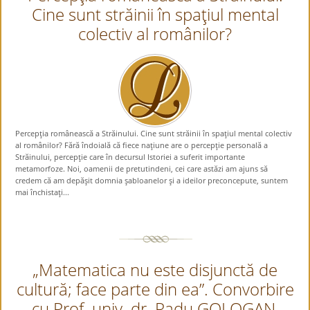
Cine sunt străinii în spaţiul mental
colectiv al românilor?
Percepţia românească a Străinului. Cine sunt străinii în spaţiul mental colectiv
al românilor? Fără îndoială că fiece naţiune are o percepţie personală a
Străinului, percepţie care în decursul Istoriei a suferit importante
metamorfoze. Noi, oamenii de pretutindeni, cei care astăzi am ajuns să
credem că am depăşit domnia şabloanelor şi a ideilor preconcepute, suntem
mai închistaţi...
„Matematica nu este disjunctă de
cultură; face parte din ea”. Convorbire
cu Prof. univ. dr. Radu GOLOGAN,