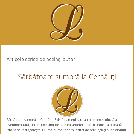
Articole scrise de acelaşi autor
Sărbătoare sumbră la Cernăuţi
Sărbătoare sumbră la Cernăuţi Există oameni care au o anume cultură a
evenimentului, un anume simţ de a recepta/detecta locul unde, ca o pradă,
istoria se rostogoleşte. Nu mă număr printre astfel de privilegiaţi ai destinului