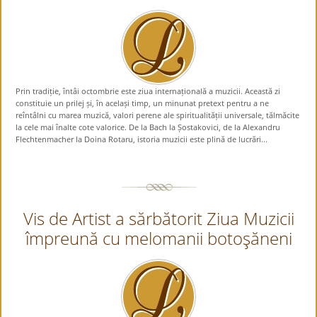
Prin tradiție, întâi octombrie este ziua internațională a muzicii. Această zi
constituie un prilej și, în același timp, un minunat pretext pentru a ne
reîntâlni cu marea muzică, valori perene ale spiritualității universale, tălmăcite
la cele mai înalte cote valorice. De la Bach la Șostakovici, de la Alexandru
Flechtenmacher la Doina Rotaru, istoria muzicii este plină de lucrări...
Vis de Artist a sărbătorit Ziua Muzicii
împreună cu melomanii botoşăneni