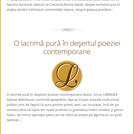
fabulos doctorat obţinut la Cracovia (Roma slavă), despre eroismul pus în
slujba salvării bibliotecii universităţii ieşene, despre greaua pierdere...
O lacrimă pură în deşertul poeziei
contemporane
O lacrimă pură în deşertul poeziei contemporane Autor, Ionuţ CARAGEA
Djamal Mahmoud confirmă aşteptările. Aşa aş începe această notă critică,
ţinând cont de faptul că sunt printre primii care l-au încurajat, încă de pe
vremea când se lupta din toate puterile cu gramatica limbii române şi genul
haiku. Au trecut aproape patru ani de când anunţam pe Agonia.ro un poet
talentat,...