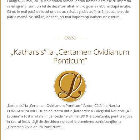
Caragea (22 mai, 2010) Majoritatea românilor din România trăiesc cu impresia
că emigranţii sunt un fel de dezertori aflaţi într-o goană nebună după avuţie.
Că nu le mai pasă de locul unde s-au născut şi că s-au înstrăinat complet de
patria mamă. Se uită că, de fapt, cei mai importanţi oameni de cultură...
„Katharsis” la „Certamen Ovidianum
Ponticum”
„Katharsis” la „Certamen Ovidianum Ponticum” Autor, Cătălina Narcisa
CONSTANTINOVICI Trupa de teatru antic „Katharsis” a Colegiului National „A.T.
Laurian” a fost invitată în perioada 19-24 mai 2010 la Constanţa, pentru a juca
în cadrul festivităţii de deschidere şi apoi la premierea participanţilor la
„Certamen Ovidianum Ponticum”,...