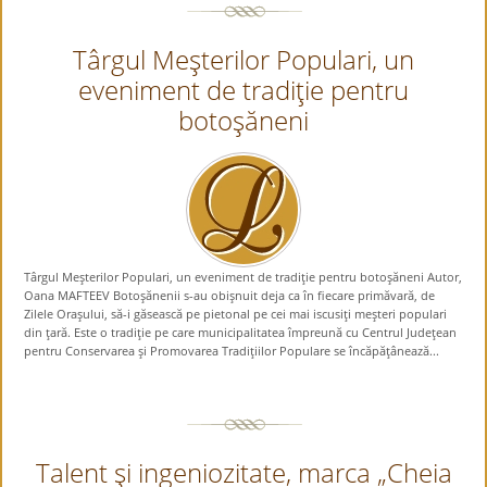
Târgul Meşterilor Populari, un
eveniment de tradiţie pentru
botoşăneni
Târgul Meşterilor Populari, un eveniment de tradiţie pentru botoşăneni Autor,
Oana MAFTEEV Botoşănenii s-au obişnuit deja ca în fiecare primăvară, de
Zilele Oraşului, să-i găsească pe pietonal pe cei mai iscusiţi meşteri populari
din ţară. Este o tradiţie pe care municipalitatea împreună cu Centrul Judeţean
pentru Conservarea şi Promovarea Tradiţiilor Populare se încăpăţânează...
Talent şi ingeniozitate, marca „Cheia