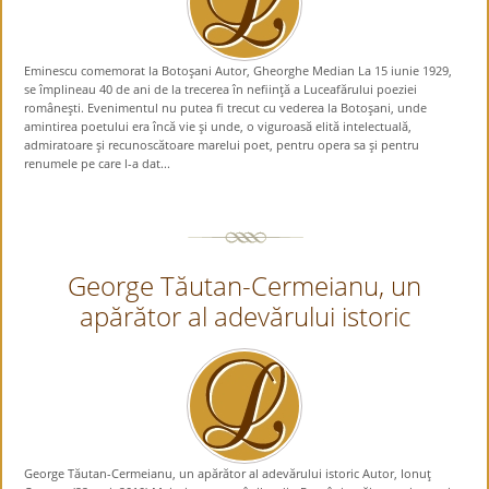
Eminescu comemorat la Botoşani Autor, Gheorghe Median La 15 iunie 1929,
se împlineau 40 de ani de la trecerea în nefiinţă a Luceafărului poeziei
româneşti. Evenimentul nu putea fi trecut cu vederea la Botoşani, unde
amintirea poetului era încă vie şi unde, o viguroasă elită intelectuală,
admiratoare şi recunoscătoare marelui poet, pentru opera sa şi pentru
renumele pe care l-a dat...
George Tăutan-Cermeianu, un
apărător al adevărului istoric
George Tăutan-Cermeianu, un apărător al adevărului istoric Autor, Ionuţ