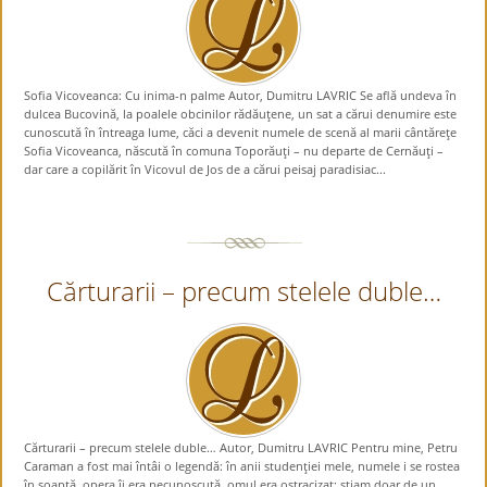
Sofia Vicoveanca: Cu inima-n palme Autor, Dumitru LAVRIC Se află undeva în
dulcea Bucovină, la poalele obcinilor rădăuţene, un sat a cărui denumire este
cunoscută în întreaga lume, căci a devenit numele de scenă al marii cântăreţe
Sofia Vicoveanca, născută în comuna Toporăuţi – nu departe de Cernăuţi –
dar care a copilărit în Vicovul de Jos de a cărui peisaj paradisiac...
Cărturarii – precum stelele duble…
Cărturarii – precum stelele duble… Autor, Dumitru LAVRIC Pentru mine, Petru
Caraman a fost mai întâi o legendă: în anii studenţiei mele, numele i se rostea
în şoaptă, opera îi era necunoscută, omul era ostracizat; ştiam doar de un