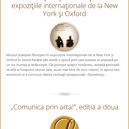
expoziţiile internaţionale de la New
York şi Oxford
Muzeul Judeţean Botoşani în expoziţiile internaţionale de la New York şi
Oxford În istoria fiecărei ţări există o epocă prin care aceasta se plasează pe
un loc fruntaş şi străluceşte. Cât priveşte spaţiul românesc, această perioadă
se află la începutul istoriei sale, acum mai bine de cinci milenii, în epoca neo-
eneolitică ce a cunoscut câteva civilizaţii excepţionale –Gumelniţa,...
„Comunica prin arta!”, editia a doua