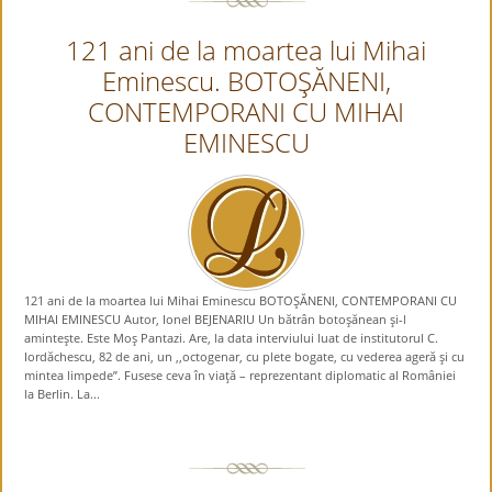
121 ani de la moartea lui Mihai
Eminescu. BOTOŞĂNENI,
CONTEMPORANI CU MIHAI
EMINESCU
121 ani de la moartea lui Mihai Eminescu BOTOŞĂNENI, CONTEMPORANI CU
MIHAI EMINESCU Autor, Ionel BEJENARIU Un bătrân botoşănean şi-l
aminteşte. Este Moş Pantazi. Are, la data interviului luat de institutorul C.
Iordăchescu, 82 de ani, un ,,octogenar, cu plete bogate, cu vederea ageră şi cu
mintea limpede”. Fusese ceva în viaţă – reprezentant diplomatic al României
la Berlin. La...