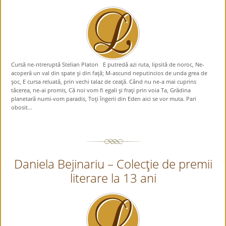
Cursă ne-ntreruptă Stelian Platon E putredă azi ruta, lipsită de noroc, Ne-
acoperă un val din spate şi din faţă; M-ascund neputincios de unda grea de
şoc, E cursa reluată, prin vechi talaz de ceaţă. Când nu ne-a mai cuprins
tăcerea, ne-ai promis, Că noi vom fi egali şi fraţi prin voia Ta, Grădina
planetară numi-vom paradis, Toţi îngerii din Eden aici se vor muta. Pari
obosit...
Daniela Bejinariu – Colecţie de premii
literare la 13 ani