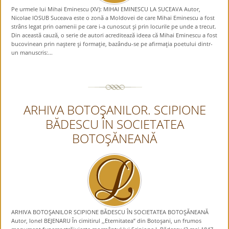
Pe urmele lui Mihai Eminescu (XV): MIHAI EMINESCU LA SUCEAVA Autor,
Nicolae IOSUB Suceava este o zonă a Moldovei de care Mihai Eminescu a fost
strâns legat prin oamenii pe care i-a cunoscut şi prin locurile pe unde a trecut.
Din această cauză, o serie de autori acreditează ideea că Mihai Eminescu a fost
bucovinean prin naştere şi formaţie, bazându-se pe afirmaţia poetului dintr-
un manuscris:...
ARHIVA BOTOŞANILOR. SCIPIONE
BĂDESCU ÎN SOCIETATEA
BOTOŞĂNEANĂ
ARHIVA BOTOŞANILOR SCIPIONE BĂDESCU ÎN SOCIETATEA BOTOŞĂNEANĂ
Autor, Ionel BEJENARU În cimitirul ,,Eternitatea” din Botoşani, un frumos