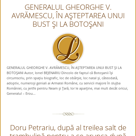
GENERALUL GHEORGHE V.
AVRĂMESCU, ÎN AŞTEPTAREA UNUI
BUST ŞI LA BOTOŞANI
GENERALUL GHEORGHE V. AVRĂMESCU, ÎN AŞTEPTAREA UNUI BUST ŞI LA
BOTOŞANI Autor, Ionel BEJENARIU Dincolo de faptul că Botoşanii îşi
circumscriu, prin spaţiu biografic, loc de obârşie, loc natal şi, câteodată,
adoptiv, numeroşi geniali ai Armatei Române, cu servicii majore în slujba
României, cu jertfe pentru Neam şi Ţară, lor le aparţine, mai mult decât oricui,
Generalul – Erou...
Doru Petrariu, după al treilea salt de
trambulină pentru a se arunca după