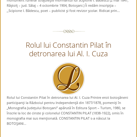
monument funerar străjuieşte mormântul lui Scipione I. Bădescu (2 mai 1847,
Răştolţ – jud. Sălaj – 4 octombrie 1904, Botoşani.) Îi redăm inscripţia –
,,Scipione I. Bădescu, poet – publicist şi fost revizor şcolar. Ridicat prin...
Rolul lui Constantin Pilat în
detronarea lui Al. I. Cuza
Rolul lui Constantin Pilat în detronarea lui Al. I. Cuza Printre eroii botoşăneni
participanţi la Războiul pentru Independenţă din 1877/1878, pomeniţi în
„Monografia Judeţului Botoşani” apărută în Editura Sport – Turism, 1980, se
înscrie la loc de cinste şi colonelul CONSTANTIN PILAT (1838-1922), omis în
monografia mai sus menţionată. CONSTANTIN PILAT s-a născut la
BOTOŞANI...