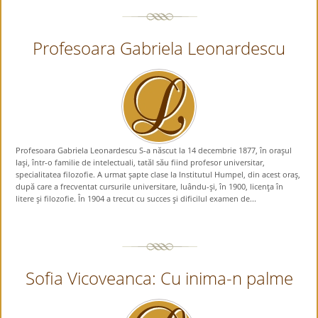
Profesoara Gabriela Leonardescu
Profesoara Gabriela Leonardescu S-a născut la 14 decembrie 1877, în oraşul
Iaşi, într-o familie de intelectuali, tatăl său fiind profesor universitar,
specialitatea filozofie. A urmat şapte clase la Institutul Humpel, din acest oraş,
după care a frecventat cursurile universitare, luându-şi, în 1900, licenţa în
litere şi filozofie. În 1904 a trecut cu succes şi dificilul examen de...
Sofia Vicoveanca: Cu inima-n palme