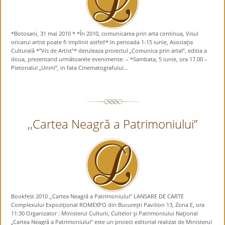
*Botosani, 31 mai 2010 * *În 2010, comunicarea prin arta continua, Visul
oricarui artist poate fi implinit astfel!* In perioada 1-15 iunie, Asociaţia
Culturală *”Vis de Artist”* deruleaza proiectul „Comunica prin arta!”, editia a
doua, prezentand următoarele evenimente: – *Sambata, 5 iunie, ora 17.00 –
Pietonalul „Unirii”, in fata Cinematografului...
,,Cartea Neagră a Patrimoniului”
Bookfest 2010 ,,Cartea Neagră a Patrimoniului” LANSARE DE CARTE
Complexului Expoziţional ROMEXPO din Bucureşti Pavilion 13, Zona E, ora
11:30 Organizator : Ministerul Culturii, Cultelor şi Patrimoniului Naţional
„Cartea Neagră a Patrimoniului” este un proiect editorial realizat de Ministerul