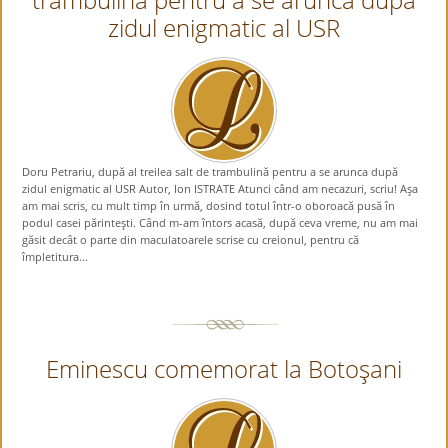
zidul enigmatic al USR
Doru Petrariu, după al treilea salt de trambulină pentru a se arunca după
zidul enigmatic al USR Autor, Ion ISTRATE Atunci când am necazuri, scriu! Aşa
am mai scris, cu mult timp în urmă, dosind totul într-o oboroacă pusă în
podul casei părinteşti. Când m-am întors acasă, după ceva vreme, nu am mai
găsit decât o parte din maculatoarele scrise cu creionul, pentru că
împletitura...
Eminescu comemorat la Botoşani