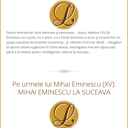
Geniul eminescian între damnare şi eternizare…. Autor, Adelina FULGA
Eminescu nu e poet, nu e artist, nu e fiinţă. Eminescu e ecou şi muzică într-un
spaţiu claustrat de propriile incoerenţe…Şi «sferele» încă mai cântă… Călugărul
îşi spune ultima rugăciune în chilia săracă, naufragiatul mai are câţiva paşi
până a se dedica apelor nemărginite, văduva îşi boceşte...
Pe urmele lui Mihai Eminescu (XV):
MIHAI EMINESCU LA SUCEAVA