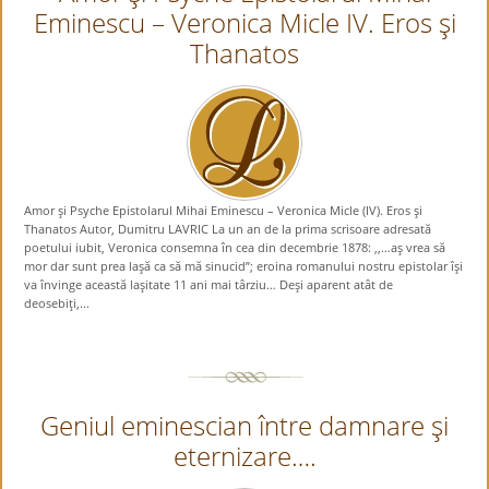
Eminescu – Veronica Micle IV. Eros şi
Thanatos
Amor şi Psyche Epistolarul Mihai Eminescu – Veronica Micle (IV). Eros şi
Thanatos Autor, Dumitru LAVRIC La un an de la prima scrisoare adresată
poetului iubit, Veronica consemna în cea din decembrie 1878: ,,…aş vrea să
mor dar sunt prea laşă ca să mă sinucid”; eroina romanului nostru epistolar îşi
va învinge această laşitate 11 ani mai târziu… Deşi aparent atât de
deosebiţi,...
Geniul eminescian între damnare şi
eternizare….