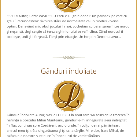
ESEURI Autor, Cezar VASILESCU Eseu cu… ghinioane E un paradox pe care cu
greu îl recunoaştem: râvnirea stării de normalitate ca un modus vivendi
optim. Dar având microbul jocului în noi, cochetăm cu balansarea între noroc
şi neşansă, deşi se ştie că terezia ghinionului se va înclina. Când norocul îi
ocoleşte, unii şi-l forţează. Fie şi prin efracţie. Un hoţ din Detroit a avut...
Gânduri îndoliate
Gânduri îndoliate Autor, Vasile FETESCU În anul care s-a scurs de la trecerea în
nefiinţă a poetului Mihai Munteanu, gândurile-mi înnegurate s-au îndreptat
în flux continuu spre Cordăreni, acolo unde, în colţul de rai pământean,
amicul meu îşi trăia singurătatea şi îşi scria cărţile. Mi-e dor, frate Mihai, de
taifasurile noastre susţinute în înconjurul de verde sănătos...