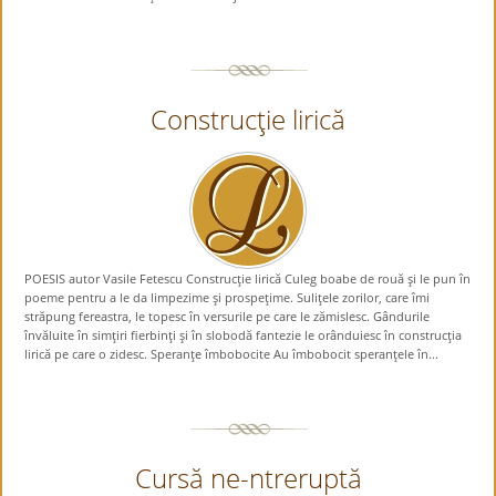
Construcţie lirică
POESIS autor Vasile Fetescu Construcţie lirică Culeg boabe de rouă şi le pun în
poeme pentru a le da limpezime şi prospeţime. Suliţele zorilor, care îmi
străpung fereastra, le topesc în versurile pe care le zămislesc. Gândurile
învăluite în simţiri fierbinţi şi în slobodă fantezie le orânduiesc în construcţia
lirică pe care o zidesc. Speranţe îmbobocite Au îmbobocit speranţele în...
Cursă ne-ntreruptă