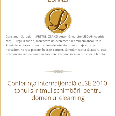
Constantin Surugiu – ,,PREŢUL IZBÂNZII Autor, Gheorghe MEDIAN Apariţia
cărţii ,,Preţul izbânzii”, marchează un eveniment în premieră absolută în
România: editarea primului volum de interviuri şi reportaje scris de un
nevăzător. Ne face plăcere, în acest context, să notăm faptul că autorul este
botoşănean, iar realizarea sa, face din Botoşani, încă un punct de referinţă...
Conferinţa internaţională eLSE 2010:
tonul şi ritmul schimbării pentru
domeniul elearning