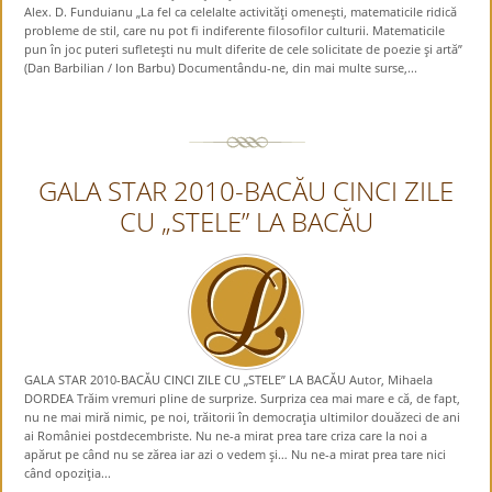
Alex. D. Funduianu „La fel ca celelalte activităţi omeneşti, matematicile ridică
probleme de stil, care nu pot fi indiferente filosofilor culturii. Matematicile
pun în joc puteri sufleteşti nu mult diferite de cele solicitate de poezie şi artă”
(Dan Barbilian / Ion Barbu) Documentându-ne, din mai multe surse,...
GALA STAR 2010-BACĂU CINCI ZILE
CU „STELE” LA BACĂU
GALA STAR 2010-BACĂU CINCI ZILE CU „STELE” LA BACĂU Autor, Mihaela
DORDEA Trăim vremuri pline de surprize. Surpriza cea mai mare e că, de fapt,
nu ne mai miră nimic, pe noi, trăitorii în democraţia ultimilor douăzeci de ani
ai României postdecembriste. Nu ne-a mirat prea tare criza care la noi a
apărut pe când nu se zărea iar azi o vedem şi… Nu ne-a mirat prea tare nici
când opoziţia...