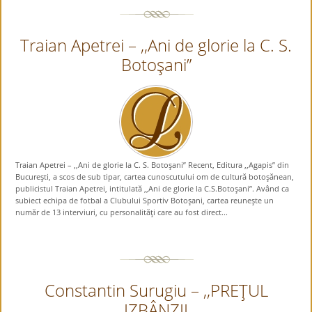
Traian Apetrei – ,,Ani de glorie la C. S.
Botoşani”
Traian Apetrei – ,,Ani de glorie la C. S. Botoşani” Recent, Editura ,,Agapis” din
Bucureşti, a scos de sub tipar, cartea cunoscutului om de cultură botoşănean,
publicistul Traian Apetrei, intitulată ,,Ani de glorie la C.S.Botoşani”. Având ca
subiect echipa de fotbal a Clubului Sportiv Botoşani, cartea reuneşte un
număr de 13 interviuri, cu personalităţi care au fost direct...
Constantin Surugiu – ,,PREŢUL
IZBÂNZII