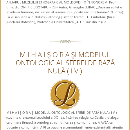
ANUARUL MUZEULUI ETNOGRAFIC AL MOLDOVEI – X ÎN HONOREM. Prof
univ. dr. ION H. CIUBOTARU – 70 – Autor, Gheorghe BURAC ,,Dacă un suflet e
în adevăr luminos, nici un văl al rezervei nu-i poate ascunde lumina” (N. Iorga)
La 28 ianuarie a. c. distinsul etnolog şi istoric literar, I. H. Ciubotaru (fiu al
judeţului Botoşani), Profesor la Universitatea ,,A. I. Cuza” din Iaşi, a...
M I H A I Ş O R A ŞI MODELUL
ONTOLOGIC AL SFEREI DE RAZĂ
NULĂ ( I V )
M I H A I Ş O R A ŞI MODELUL ONTOLOGIC AL SFEREI DE RAZĂ NULĂ ( I V )
(cuvinte cheie:omul secolului al XXI-lea, întărirea relaţiei cu Celălalt, dialogul
ca urmare firească a ontologiei, comunicarea şi comuniunea, A AVEA ca
bucurie a comunicării, A FI ca bucurie a comuniunii, lenea existenţială, atenţia