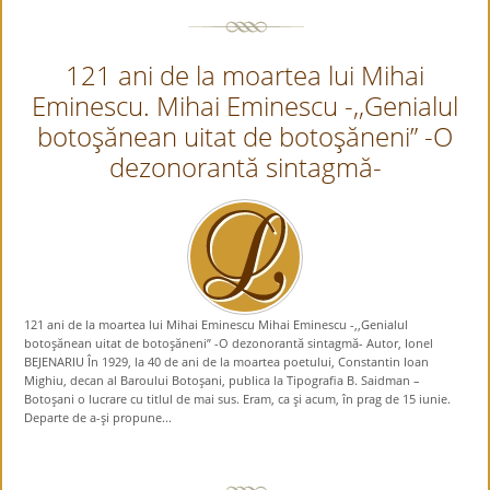
121 ani de la moartea lui Mihai
Eminescu. Mihai Eminescu -,,Genialul
botoşănean uitat de botoşăneni” -O
dezonorantă sintagmă-
121 ani de la moartea lui Mihai Eminescu Mihai Eminescu -,,Genialul
botoşănean uitat de botoşăneni” -O dezonorantă sintagmă- Autor, Ionel
BEJENARIU În 1929, la 40 de ani de la moartea poetului, Constantin Ioan
Mighiu, decan al Baroului Botoşani, publica la Tipografia B. Saidman –
Botoşani o lucrare cu titlul de mai sus. Eram, ca şi acum, în prag de 15 iunie.
Departe de a-şi propune...