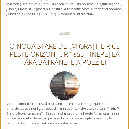
căsătorit și are o fiică și un fiu. A absolvit Liceul (în prezent, Colegiul Național)
„Horea, Cloșca și Crișan” din Alba Iulia. A fost solist vocal al formației pop-rock
„Tinerii” din Alba Iulia (1969-1972). A compus și interpretat...
O NOUĂ STARE DE „MIGRAȚII LIRICE
PESTE ORIZONTURI” sau TINEREȚEA
FĂRĂ BĂTRÂNEȚE A POEZIEI
Motto: „Timpul își limitează pașii, anii, mileniile ascund ghețari eratici,
umbrele tac sub norii grei, apatici, iar în adâncuri clocotesc vulcanii.” (dr. P.
Crețu, „Secvențe astrale”) Se spune că începuturile Poeziei își au originea în
notele cântecelor de leagăn pe care Universul le cântă planetei-copil, la
zămislire. Că undele ancestrale ale acestei muzici...