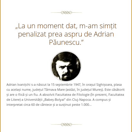
„La un moment dat, m-am simțit
penalizat prea aspru de Adrian
Păunescu.”
Adrian Ivanițchi s-a născut la 15 septembrie 1947, în orașul Sighișoara, plasa
cu același nume, județul Târnava Mare (astăzi, în județul Mureș). Este căsătorit
și are o fiică și un fiu. A absolvit Facultatea de Filologie (în prezent, Facultatea
de Litere) a Universității „Babeș-Bolyai” din Cluj-Napoca. A compus și
interpretat circa 60 de cântece și a susținut peste 1.000...