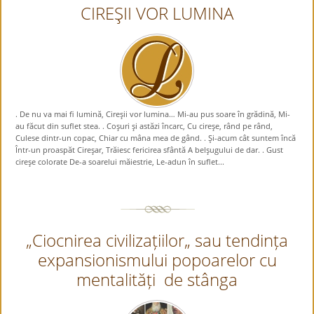
CIREŞII VOR LUMINA
. De nu va mai fi lumină, Cireşii vor lumina… Mi-au pus soare în grădină, Mi-
au făcut din suflet stea. . Coşuri şi astăzi încarc, Cu cireşe, rând pe rând,
Culese dintr-un copac, Chiar cu mâna mea de gând. . Şi-acum cât suntem încă
Într-un proaspăt Cireşar, Trăiesc fericirea sfântă A belşugului de dar. . Gust
cireşe colorate De-a soarelui măiestrie, Le-adun în suflet...
„Ciocnirea civilizațiilor„ sau tendința
expansionismului popoarelor cu
mentalități de stânga