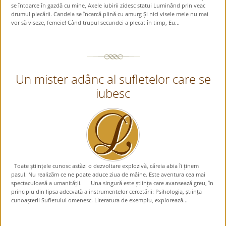
se întoarce în gazdă cu mine, Axele iubirii zidesc statui Luminând prin veac
drumul plecării. Candela se încarcă plină cu amurg Și nici visele mele nu mai
vor să viseze, femeie! Când trupul secundei a plecat în timp, Eu...
Un mister adânc al sufletelor care se
iubesc
Toate științele cunosc astăzi o dezvoltare explozivă, căreia abia îi ținem
pasul. Nu realizăm ce ne poate aduce ziua de mâine. Este aventura cea mai
spectaculoasă a umanității. Una singură este știința care avansează greu, în
principiu din lipsa adecvată a instrumentelor cercetării: Psihologia, știința
cunoașterii Sufletului omenesc. Literatura de exemplu, explorează...