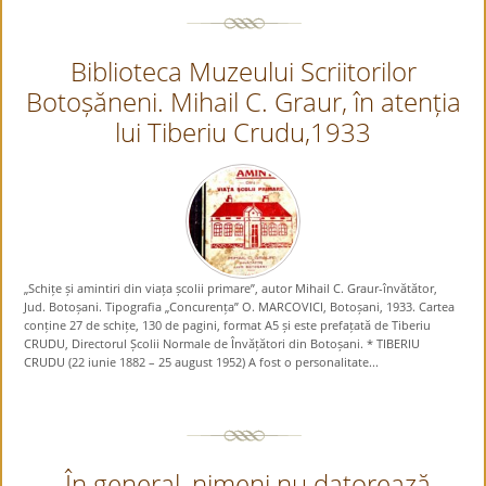
Biblioteca Muzeului Scriitorilor
Botoșăneni. Mihail C. Graur, în atenția
lui Tiberiu Crudu,1933
„Schițe și amintiri din viața școlii primare”, autor Mihail C. Graur-învătător,
Jud. Botoșani. Tipografia „Concurența” O. MARCOVICI, Botoșani, 1933. Cartea
conține 27 de schițe, 130 de pagini, format A5 și este prefațată de Tiberiu
CRUDU, Directorul Școlii Normale de Învățători din Botoșani. * TIBERIU
CRUDU (22 iunie 1882 – 25 august 1952) A fost o personalitate...
„În general, nimeni nu datorează