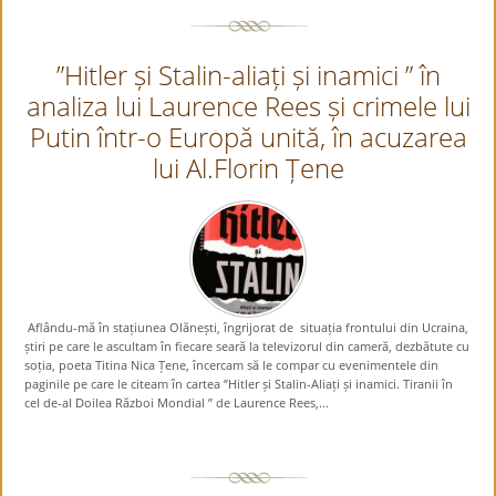
”Hitler și Stalin-aliați și inamici ” în
analiza lui Laurence Rees și crimele lui
Putin într-o Europă unită, în acuzarea
lui Al.Florin Țene
Aflându-mă în stațiunea Olănești, îngrijorat de situația frontului din Ucraina,
știri pe care le ascultam în fiecare seară la televizorul din cameră, dezbătute cu
soția, poeta Titina Nica Țene, încercam să le compar cu evenimentele din
paginile pe care le citeam în cartea ”Hitler și Stalin-Aliați și inamici. Tiranii în
cel de-al Doilea Război Mondial ” de Laurence Rees,...