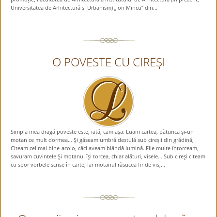
Universitatea de Arhitectură și Urbanism) „Ion Mincu” din...
O POVESTE CU CIREŞI
Simpla mea dragă poveste este, iată, cam aşa: Luam cartea, păturica şi-un
motan ce mult dormea… Şi găseam umbră destulă sub cireşii din grădină,
Citeam cel mai bine-acolo, căci aveam blândă lumină. File multe întorceam,
savuram cuvintele Şi motanul îşi torcea, chiar alături, visele… Sub cireşi citeam
cu spor vorbele scrise în carte, Iar motanul răsucea fir de vis,...