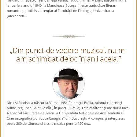
fondator – redactor-șef Camelia Pantazi Tudor. Mihai Maxim, născut în luna
ianuarie a anului 1940, la Manoleasa-Botoșani, este traducător literar,
romancier, publicist. Licenţiat al Facultăţii de Filologie, Universitatea
„Alexandru...
„Din punct de vedere muzical, nu m-
am schimbat deloc în anii aceia.”
Nicu Alifantis s-a născut la 31 mai 1954, în orașul Brăila, raionul cu același
nume, regiunea Galați (astăzi, în județul Brăila). Este căsătorit și are două fiice.
A absolvit Facultatea de Teatru a Universității Naționale de Artă Teatrală și
Cinematografică „Ion Luca Caragiale” din București. A compus și interpretat
peste 200 de cântece și a scris muzica pentru 120 de...