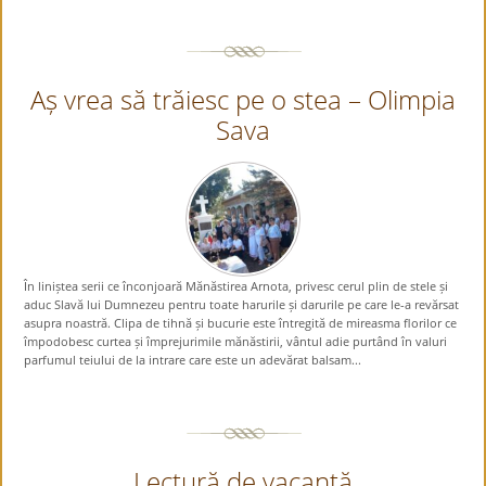
Aș vrea să trăiesc pe o stea – Olimpia
Sava
În liniștea serii ce înconjoară Mănăstirea Arnota, privesc cerul plin de stele și
aduc Slavă lui Dumnezeu pentru toate harurile și darurile pe care le-a revărsat
asupra noastră. Clipa de tihnă și bucurie este întregită de mireasma florilor ce
împodobesc curtea și împrejurimile mănăstirii, vântul adie purtând în valuri
parfumul teiului de la intrare care este un adevărat balsam...
Lectură de vacanță