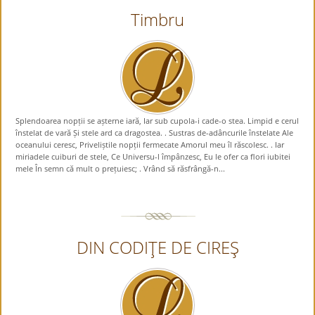
Timbru
Splendoarea nopții se așterne iară, Iar sub cupola-i cade-o stea. Limpid e cerul
înstelat de vară Și stele ard ca dragostea. . Sustras de-adâncurile înstelate Ale
oceanului ceresc, Priveliștile nopții fermecate Amorul meu îl răscolesc. . Iar
miriadele cuiburi de stele, Ce Universu-l împânzesc, Eu le ofer ca flori iubitei
mele În semn că mult o prețuiesc; . Vrând să răsfrângă-n...
DIN CODIŢE DE CIREŞ