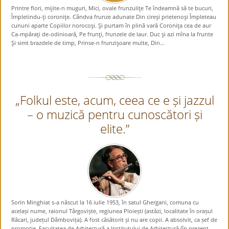
Printre flori, mijite-n muguri, Mici, ovale frunzuliţe Te îndeamnă să te bucuri,
Împletindu-ţi coroniţe. Cândva frunze adunate Din cireşi prietenoşi Împleteau
cununi aparte Copiilor norocoşi. Şi purtam în plină vară Coroniţa cea de aur
Ca-mpăraţi de-odinioară, Pe frunţi, frunzele de laur. Duc şi azi mîna la frunte
Şi simt brazdele de timp, Prinse-n frunzişoare multe, Din...
„Folkul este, acum, ceea ce e și jazzul
– o muzică pentru cunoscători și
elite.”
Sorin Minghiat s-a născut la 16 iulie 1953, în satul Ghergani, comuna cu
același nume, raionul Târgoviște, regiunea Ploiești (astăzi, localitate în orașul
Răcari, județul Dâmbovița). A fost căsătorit și nu are copii. A absolvit, ca șef de
promoție, Facultatea de Arhitectură a Institutului de Arhitectură (în prezent,