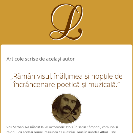
Articole scrise de acelaşi autor
„Rămân visul, înălțimea și nopțile de
încrâncenare poetică și muzicală.”
Vali Șerban s-a născut la 20 octombrie 1953, în satul Câmpeni, comuna și
raionul cu același nume, regiunea Cluj (astăzi, oraș în județul Alba). Este