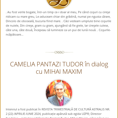
. Au fost verile bogate, într-un timp ce-i doar al meu, Pe când coşuri cu cireşe
ridicam cu mare greu, Le-aduceam chiar din grădină, numai pe-ngusta cărare,
Dincolo de oboseală, bucuria fiind mare. . Căci vedeam umplute bine coşurile
de nuiele, Din cireşe, gram cu gram, ajungând să fie grele, Iar cireşele culese,
câte una, câte două, Începeau să lumineze ca un pui de lună nouă. . Coşurile-
ncăpătoare...
CAMELIA PANTAZI TUDOR în dialog
cu MIHAI MAXIM
Interviul a fost publicat în REVISTA TRIMESTRIALĂ DE CULTURĂ ASTRALIS NR.
2 (22) /APRILIE-IUNIE 2024, publicație apărută sub egida UZPR; Director