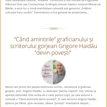
mare sărbătoare creștină , Rusaliile , cunoscută și sub numele de Pogorârea
Sfântului Duh sau Cincizecimea, la tâmpla ctitoriei marelui voievod Mircea cel
Bătrân, a avut loc o nouă manifestare culturală sub genericul „Întâlniri
culturale întru cuvânt”. Evenimentul a fost generat de prezentarea...
”Când amintirile” graficianului și
scriitorului gorjean Grigore Haidău
”devin povești”
Recent am primit din partea distinsului scriitor, caricaturist și grafician
gorjean, prof. Grigore Haidău, cu dedicație ”pentru nepoții” mei, ultima sa
apariție editorială. Este vorba de o carte pentru copii, pe care autorul a
intitulat-o ”Când amintirile devin povești”, în care seniorul Grigore Haidău
așterne pe hârtie, spre neuitare, câteva ”povești” interesante despre...