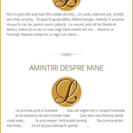
Nici nu ştiţi câte poţi face Din codiţe de cireş… Un cuier, mărunte ace, Undiţă
sau chiar un preş. . Te-ajuţi în gospodărie, Făcând ştergar, mătură, O proptea
de pus în vie, Iar, pentru somn, pătură. . La nevoie, poţi să faci Ramă de
tablou, mâner Şi un arc cu care tragi Către stelele din cer… . Dacă nu ai
furculiţă, Repede codiţe iei, Le legi c-un cârcel...
AMINTIRI DESPRE MINE
Cu privirea pură și îndesată Stau de veghe într-o noapte înstelată,
Și-mi amintesc de anii tinereții mele Care erau mai fierbinți decât
unele stele. . În ochi aveam încă multă lumină, Era lumina anilor
mei tineri, Ce mi se juca adesea în palmă ...