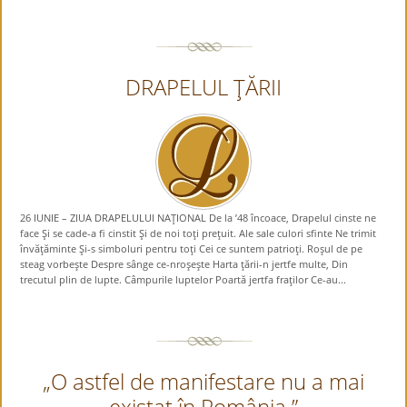
DRAPELUL ŢĂRII
26 IUNIE – ZIUA DRAPELULUI NAŢIONAL De la ’48 încoace, Drapelul cinste ne
face Şi se cade-a fi cinstit Şi de noi toţi preţuit. Ale sale culori sfinte Ne trimit
învăţăminte Şi-s simboluri pentru toţi Cei ce suntem patrioţi. Roşul de pe
steag vorbeşte Despre sânge ce-nroşeşte Harta ţării-n jertfe multe, Din
trecutul plin de lupte. Câmpurile luptelor Poartă jertfa fraţilor Ce-au...
„O astfel de manifestare nu a mai
existat în România.”