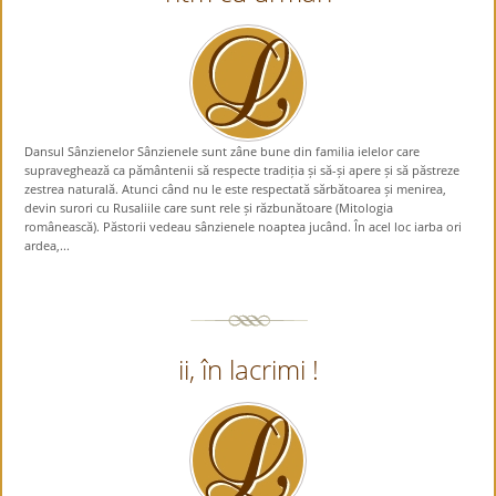
Dansul Sânzienelor Sânzienele sunt zâne bune din familia ielelor care
supraveghează ca pământenii să respecte tradiția și să-și apere și să păstreze
zestrea naturală. Atunci când nu le este respectată sărbătoarea și menirea,
devin surori cu Rusaliile care sunt rele și răzbunătoare (Mitologia
românească). Păstorii vedeau sânzienele noaptea jucând. În acel loc iarba ori
ardea,...
ii, în lacrimi !