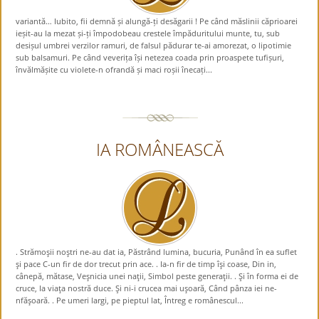
variantă… Iubito, fii demnă și alungă-ți desăgarii ! Pe când măslinii căprioarei
ieșit-au la mezat și-ți împodobeau crestele împăduritului munte, tu, sub
desișul umbrei verzilor ramuri, de falsul pădurar te-ai amorezat, o lipotimie
sub balsamuri. Pe când veverița își netezea coada prin proaspete tufișuri,
învălmășite cu violete-n ofrandă și maci roșii înecați...
IA ROMÂNEASCĂ
. Strămoşii noştri ne-au dat ia, Păstrând lumina, bucuria, Punând în ea suflet
şi pace C-un fir de dor trecut prin ace. . Ia-n fir de timp îşi coase, Din in,
cânepă, mătase, Veşnicia unei naţii, Simbol peste generaţii. . Şi în forma ei de
cruce, Ia viaţa nostră duce. Şi ni-i crucea mai uşoară, Când pânza iei ne-
nfăşoară. . Pe umeri largi, pe pieptul lat, Întreg e românescul...