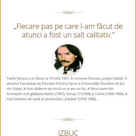
„Fiecare pas pe care l-am făcut de
atunci a fost un salt calitativ.”
Vasile Șeicaru s-a născut la 10 iulie 1951, în comuna Oancea, județul Galați. A
absolvit Facultatea de Educație Fizică și Sport a Universității Dunărea de Jos
din Galați. A fost căsătorit de două ori și are un fiu. A făcut parte din
formațiile rock gălățene Atletic (1967), Group 17 (1968) și Cristal (1968-1980). A
fost membru de bază al cenaclurilor „Flacăra” (1978-1984)...
IZBUC