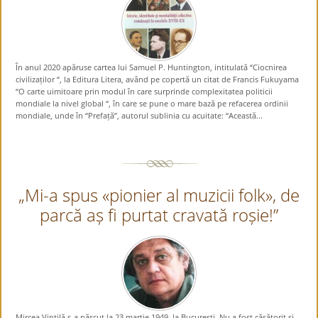
În anul 2020 apăruse cartea lui Samuel P. Huntington, intitulată “Ciocnirea
civilizaților “, la Editura Litera, având pe copertă un citat de Francis Fukuyama
“O carte uimitoare prin modul în care surprinde complexitatea politicii
mondiale la nivel global “, în care se pune o mare bază pe refacerea ordinii
mondiale, unde în “Prefață”, autorul sublinia cu acuitate: “Această...
„Mi-a spus «pionier al muzicii folk», de
parcă aș fi purtat cravată roșie!”
Mircea Vintilă s-a născut la 23 martie 1949, la București. Nu a fost căsătorit și