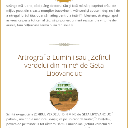
strânge-mă iubito, căci plâng de dorul tău și lasă-mă să-ți cuprind brâul de
mijloc țesut din creasta munților bucovineni, vrânceni și apuseni deși nu-i de-
a-ntregul, brâul tău, doar să-l ating pentru a întări în blestem, strategul apoi
aș vrea, ca peste tot ce-i al tău, să priponesc un lanț rezistent la viiturile de-
aiurea, fără colțuroasa sârmă pusă din șnile și...
Artrografia Luminii sau „Zefirul
verdelui din mine” de Geta
Lipovanciuc
Schiță exegetică la ZEFIRUL VERDELUI DIN MINE de GETA LIPOVANCIUC În
palma-i, amintirile mărunte Le-nșir, ca pe un cânt de lăutar; În brațele-i,
povara de pe frunte O tot răstorn, să fiu Lumină iar. (Zefirul verdelui din