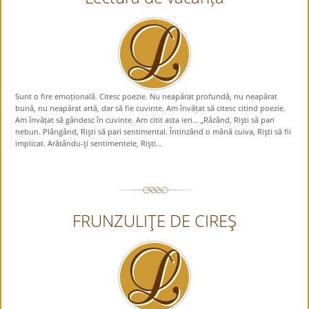
Sunt o fire emoțională. Citesc poezie. Nu neapărat profundă, nu neapărat
bună, nu neapărat artă, dar să fie cuvinte. Am învățat să citesc citind poezie.
Am învățat să gândesc în cuvinte. Am citit asta ieri… „Râzând, Rişti să pari
nebun. Plângând, Rişti să pari sentimental. Întinzând o mână cuiva, Rişti să fii
implicat. Arătându-ţi sentimentele, Rişti...
FRUNZULIŢE DE CIREŞ