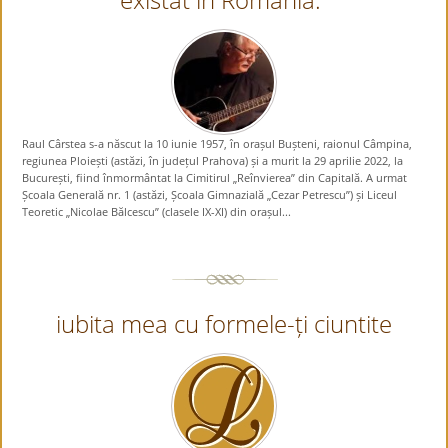
Raul Cârstea s-a născut la 10 iunie 1957, în orașul Bușteni, raionul Câmpina,
regiunea Ploiești (astăzi, în județul Prahova) și a murit la 29 aprilie 2022, la
București, fiind înmormântat la Cimitirul „Reînvierea” din Capitală. A urmat
Școala Generală nr. 1 (astăzi, Școala Gimnazială „Cezar Petrescu”) și Liceul
Teoretic „Nicolae Bălcescu” (clasele IX-XI) din orașul...
iubita mea cu formele-ți ciuntite