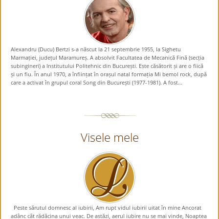
Alexandru (Ducu) Bertzi s-a născut la 21 septembrie 1955, la Sighetu
Marmației, județul Maramureș. A absolvit Facultatea de Mecanică Fină (secția
subingineri) a Institutului Politehnic din București. Este căsătorit și are o fiică
și un fiu. În anul 1970, a înființat în orașul natal formația Mi bemol rock, după
care a activat în grupul coral Song din București (1977-1981). A fost...
Visele mele
Peste sărutul domnesc al iubirii, Am rupt vidul iubirii uitat în mine Ancorat
adânc cât rădăcina unui veac. De astăzi, aerul iubire nu se mai vinde, Noaptea