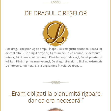
DE DRAGUL CIREŞELOR
. De dragul cireşelor, Aş da timpul înapoi, Să simt gustul fructelor, Boaba lor
de copt altoi. . De dragul cireşelor, Aş zbura pe-un vis anume, Pe deaspura
satelor, Până la-nceput de lume. . Până la-nceput de viaţă, Să mă poarte-un
vrăjitor, Până-n prima mea vacanţă, De dragul cireşelor. . Şi să nu existe cale
De întorcere, nici nor… Şi s-ajung la timp în vale, De dragul...
„Eram obligați la o anumită rigoare,
dar ea era necesară.”