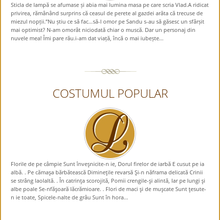
Sticla de lampă se afumase și abia mai lumina masa pe care scria Vlad.A ridicat
privirea, rămânând surprins că ceasul de perete al gazdei arăta că trecuse de
miezul nopții.”Nu știu ce să fac…să-l omor pe Sandu s-au să găsesc un sfârșit
mai optimist? N-am omorât niciodată chiar o muscă. Dar un personaj din
nuvele mea! Îmi pare rău.i-am dat viață, încă o mai iubește...
COSTUMUL POPULAR
Florile de pe câmpie Sunt înveşnicite-n ie, Dorul firelor de iarbă E cusut pe ia
albă. . Pe cămaşa bărbătească Dimineţile revarsă Şi-n năframa delicată Crinii
se strâng laolaltă. . În catrinţa scorojită, Pomii crengile-şi alintă, Iar pe lungi şi
albe poale Se-nfăşoară lăcrămioare. . Flori de maci şi de muşcate Sunt ţesute-
n ie toate, Spicele-nalte de grâu Sunt în hora...