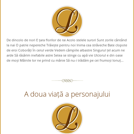
De dincolo de nori E țara florilor de rai Acolo stelele surori Sunt zorile cântând
la nai O patrie nepereche Trăiește pentru noi Inima cea străveche Bate clopote
de eroi Coborâți în cerul verde Vedem câmpiile albastre Singurul țel acum ne
arde Să răsărim inefabile astre Setea se stinge cu apă vie Ulciorul e din oase
de moși Mâinile lor ne prind cu mânie Să nu-i trădăm pe cei frumoși Ionuț...
A doua viață a personajului