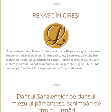
RENASC ÎN CIREŞI
. În al verii anotimp, Renasc în cireşi, mă bucur De pe creanga lor să scutur
Boabe mari de praf de timp. . Şi cireşe să culeg, Ba aievea, ba în vis, Sub
soarele cel încins, Să iau fructul, să-l aleg. . Renasc în cireşi si-acum, Când
suntem în Cireşar, Că pot să întâmpin iar Cireşi copţi, cu gustul bun. . Mă
hrănesc pân’ la sfârşit Cu cireşe şi-amintire Cu gust de sacră...
Dansul Sânzienelor pe dansul
miezului pământesc, schimbări de
ritm cu urmări