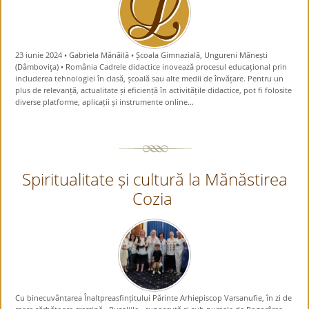
23 iunie 2024 • Gabriela Mănăilă • Școala Gimnazială, Ungureni Mănești
(Dâmboviţa) • România Cadrele didactice inovează procesul educațional prin
includerea tehnologiei în clasă, școală sau alte medii de învățare. Pentru un
plus de relevanță, actualitate și eficiență în activitățile didactice, pot fi folosite
diverse platforme, aplicații și instrumente online...
Spiritualitate și cultură la Mănăstirea
Cozia
Cu binecuvântarea Înaltpreasfințitului Părinte Arhiepiscop Varsanufie, în zi de