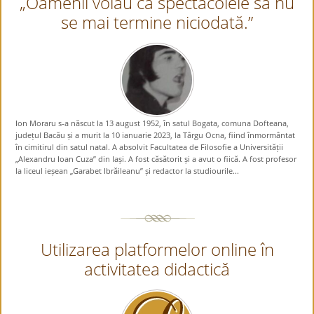
„Oamenii voiau ca spectacolele să nu
se mai termine niciodată.”
Ion Moraru s-a născut la 13 august 1952, în satul Bogata, comuna Dofteana,
județul Bacău și a murit la 10 ianuarie 2023, la Târgu Ocna, fiind înmormântat
în cimitirul din satul natal. A absolvit Facultatea de Filosofie a Universității
„Alexandru Ioan Cuza” din Iași. A fost căsătorit și a avut o fiică. A fost profesor
la liceul ieșean „Garabet Ibrăileanu” și redactor la studiourile...
Utilizarea platformelor online în
activitatea didactică