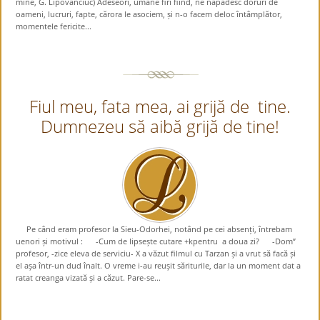
mine, G. Lipovanciuc) Adeseori, umane firi fiind, ne năpădesc doruri de
oameni, lucruri, fapte, cărora le asociem, și n-o facem deloc întâmplător,
momentele fericite...
Fiul meu, fata mea, ai grijă de tine.
Dumnezeu să aibă grijă de tine!
Pe când eram profesor la Sieu-Odorhei, notând pe cei absenți, întrebam
uenori și motivul : -Cum de lipsește cutare +kpentru a doua zi? -Dom”
profesor, -zice eleva de serviciu- X a văzut filmul cu Tarzan și a vrut să facă și
el așa într-un dud înalt. O vreme i-au reușit săriturile, dar la un moment dat a
ratat creanga vizată și a căzut. Pare-se...