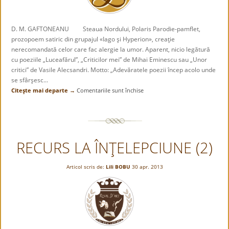
D. M. GAFTONEANU Steaua Nordului, Polaris Parodie-pamflet,
prozopoem satiric din grupajul «Iago şi Hyperion», creaţie
nerecomandată celor care fac alergie la umor. Aparent, nicio legătură
cu poeziile „Luceafărul”, „Criticilor mei” de Mihai Eminescu sau „Unor
critici” de Vasile Alecsandri. Motto: „Adevăratele poezii încep acolo unde
se sfârşesc...
Citeşte mai departe →
Comentariile sunt închise
pentru
Steaua
Nordului,
Polaris
RECURS LA ÎNŢELEPCIUNE (2)
Articol scris de:
Lili BOBU
30 apr. 2013