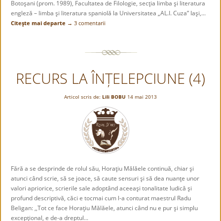
Botoşani (prom. 1989), Facultatea de Filologie, secţia limba şi literatura
engleză – limba şi literatura spaniolă la Universitatea „AL.I. Cuza” Iaşi,...
Citeşte mai departe →
3 comentarii
RECURS LA ÎNȚELEPCIUNE (4)
Articol scris de:
Lili BOBU
14 mai 2013
Fără a se desprinde de rolul său, Horaţiu Mălăele continuă, chiar şi
atunci când scrie, să se joace, să caute sensuri şi să dea nuanţe unor
valori apriorice, scrierile sale adoptând aceeaşi tonalitate ludică şi
profund descriptivă, căci e tocmai cum l-a conturat maestrul Radu
Beligan: ,,Tot ce face Horaţiu Mălăele, atunci când nu e pur şi simplu
excepţional, e de-a dreptul...