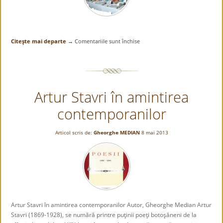
Citeşte mai departe →
Comentariile sunt închise
pentru
Album
cultural-
istoric
botoşănean:
Artur Stavri în amintirea
Ionel
Bejenaru
contemporanilor
la
Dorohoi
(aniversarea
Articol scris de:
Gheorghe MEDIAN
8 mai 2013
de
100
de
ani
a
prof.
Gh.
Artur Stavri în amintirea contemporanilor Autor, Gheorghe Median Artur
Romandasu)
Stavri (1869-1928), se numără printre puţinii poeţi botoşăneni de la
10