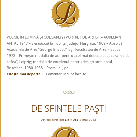
POEME ÎN LUMINĂ ŞI CULOARE(9) PORTRET DE ARTIST – AURELIAN
ANTAL 1947 – S-a născut la Topliţa, judeţul Harghita. 1969 – Absolvă
Academia de Arte “George Enescu” Iaşi, Facultatea de Arte Plastice.
1978 – Primeşte medalia de aur pentru ,,cel mai deosebit set ceramic de
cafea”, Leipzig; medalia de excelenţă pentru design ambiental,
Bruxelles. 1980-1988 – Premiile I, pe...
Citeşte mai departe →
Comentariile sunt închise
pentru
POEME
ÎN
LUMINĂ
ŞI
DE SFINTELE PAŞTI
CULOARE(9).PORTRET
DE
ARTIST
Articol scris de:
Lia RUSE
5 mai 2013
–
AURELIAN
ANTAL