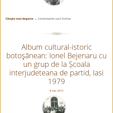
Citeşte mai departe →
Comentariile sunt închise
pentru
Album
cultural-
istoric
botoşănean:
Album cultural-istoric
Ionel
Bejenaru
botoşănean: Ionel Bejenaru cu
la
Baisa
un grup de la Școala
–
Holda
interjudeteana de partid, Iasi
de
1979
aur,
1988
8 mai 2013