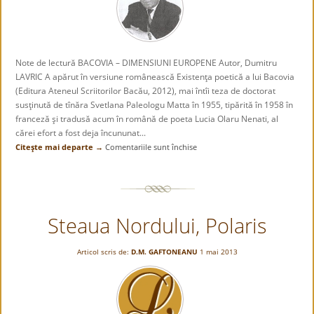
Note de lectură BACOVIA – DIMENSIUNI EUROPENE Autor, Dumitru
LAVRIC A apărut în versiune românească Existenţa poetică a lui Bacovia
(Editura Ateneul Scriitorilor Bacău, 2012), mai întîi teza de doctorat
susţinută de tînăra Svetlana Paleologu Matta în 1955, tipărită în 1958 în
franceză şi tradusă acum în română de poeta Lucia Olaru Nenati, al
cărei efort a fost deja încununat...
Citeşte mai departe →
Comentariile sunt închise
pentru
Note
de
lectură.
BACOVIA
Steaua Nordului, Polaris
–
DIMENSIUNI
EUROPENE
Articol scris de:
D.M. GAFTONEANU
1 mai 2013