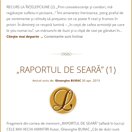
RECURS LA ÎNŢELEPCIUNE (2) ,,Prin convalescenţe şi candori, mă
regăseşte sufletu-n picioare…” Îmi amanetez întristarea, şterg praful de
pe sentimente şi reînvăţ să preţuiesc tot ce poate fi real şi frumos în
priviri. În dimineţi ce respiră lumină – ,,în ceşti de cafea armistiţii pe care
le ştiu numai eu”, un mănunchi de iluzii şi-o clipă de stat pe gânduri în...
Citeşte mai departe →
Comentariile sunt închise
pentru
RECURS
LA
ÎNŢELEPCIUNE
(2)
„RAPORTUL DE SEARĂ” (1)
Articol scris de:
Gheorghe BURAC
30 apr. 2013
Fragment din cartea de memorii „RAPORTUL DE SEARĂ” (aflată în lucru):
CELE MAI VECHI AMINTIRI Autor, Gheorghe BURAC „Cât de dulci sunt