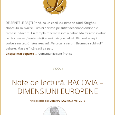
DE SFINTELE PAŞTI Prind, ca un copil, cu inima săltând, Strigătul
clopotului la-nviere, Lumini aprinse pe suflet desenând Amintirile
rămase-n tăcere. Cu tâmpla rezemată într-o palmă Mă trezesc în abur
lin de cozonac, Suntem toţi acasă…viaţa e calmă! Râd ouăle roşii…
vorbele nu tac: Cristos a-nviat!…Va urca la ceruri! Brumat e rubiniul în
pahare, Masa e încărcată ca pe...
Citeşte mai departe →
Comentariile sunt închise
pentru
DE
SFINTELE
PAŞTI
Note de lectură. BACOVIA –
DIMENSIUNI EUROPENE
Articol scris de:
Dumitru LAVRIC
3 mai 2013