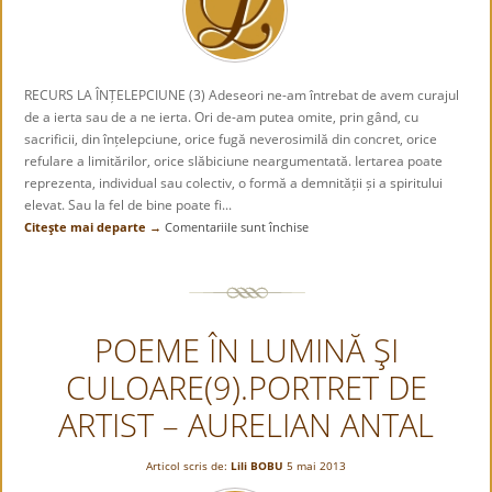
RECURS LA ÎNȚELEPCIUNE (3) Adeseori ne-am întrebat de avem curajul
de a ierta sau de a ne ierta. Ori de-am putea omite, prin gând, cu
sacrificii, din înțelepciune, orice fugă neverosimilă din concret, orice
refulare a limitărilor, orice slăbiciune neargumentată. Iertarea poate
reprezenta, individual sau colectiv, o formă a demnității și a spiritului
elevat. Sau la fel de bine poate fi...
Citeşte mai departe →
Comentariile sunt închise
pentru
RECURS
LA
ÎNȚELEPCIUNE
(3)
POEME ÎN LUMINĂ ŞI
CULOARE(9).PORTRET DE
ARTIST – AURELIAN ANTAL
Articol scris de:
Lili BOBU
5 mai 2013