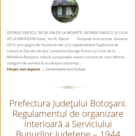
GEORGE ENESCU, 58 DE ANI DE LA MOARTE: GEORGE ENESCU ŞI CASA
DE LA MIHĂILENI Autor, Ion N. Oprea Începută anul acesta, ianuarie
2013, prin pagini de Facebook dar şi în săptămânalul Supliment de
cultură al Ziarului de Iaşi, campania George Enescu şi Casa de la
Mihăileni-Botoşani, relevă cunoştinţele uneori sumare pe care diferite
categorii de oameni le au despre existenţa...
Citeşte mai departe →
Comentariile sunt închise
pentru
George
Enescu,
58
de
Prefectura Judeţului Botoşani.
ani
de
Regulamentul de organizare
la
moarte:
interioară a Serviciului
George
Enescu
Bunurilor Judeţene – 1944
şi