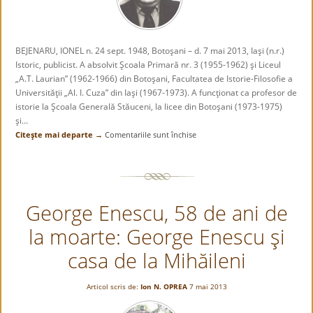
BEJENARU, IONEL n. 24 sept. 1948, Botoşani – d. 7 mai 2013, Iaşi (n.r.)
Istoric, publicist. A absolvit Şcoala Primară nr. 3 (1955-1962) şi Liceul
„A.T. Laurian” (1962-1966) din Botoşani, Facultatea de Istorie-Filosofie a
Universităţii „Al. I. Cuza” din Iaşi (1967-1973). A funcţionat ca profesor de
istorie la Şcoala Generală Stăuceni, la licee din Botoşani (1973-1975)
şi...
Citeşte mai departe →
Comentariile sunt închise
pentru
Ionel
Bejenaru
(1948-
2013)
George Enescu, 58 de ani de
la moarte: George Enescu şi
casa de la Mihăileni
Articol scris de:
Ion N. OPREA
7 mai 2013