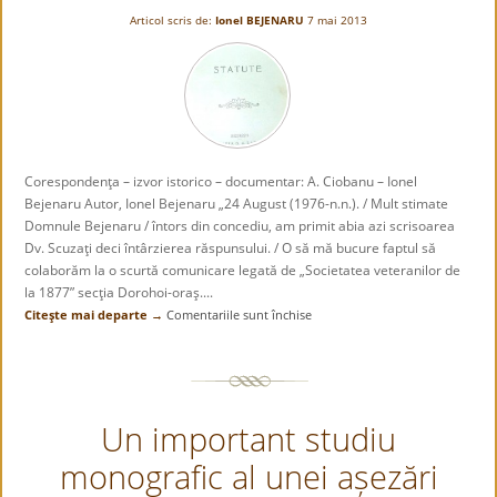
Articol scris de:
Ionel BEJENARU
7 mai 2013
Corespondenţa – izvor istorico – documentar: A. Ciobanu – Ionel
Bejenaru Autor, Ionel Bejenaru „24 August (1976-n.n.). / Mult stimate
Domnule Bejenaru / întors din concediu, am primit abia azi scrisoarea
Dv. Scuzaţi deci întârzierea răspunsului. / O să mă bucure faptul să
colaborăm la o scurtă comunicare legată de „Societatea veteranilor de
la 1877” secţia Dorohoi-oraş....
Citeşte mai departe →
Comentariile sunt închise
pentru
Corespondenţa
–
izvor
istorico
Un important studiu
–
documentar:
monografic al unei așezări
A.
Ciobanu