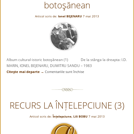
botoşănean
așezări
vechi,
istorice
Articol scris de:
Ionel BEJENARU
7 mai 2013
–
Vorniceni
Album cultural-istoric botoşănean (1) De la stânga la dreapta: I.D.
MARIN, IONEL BEJENARU, DUMITRU SANDU – 1983
Citeşte mai departe →
Comentariile sunt închise
pentru
Album
cultural-
istoric
botoşănean
RECURS LA ÎNȚELEPCIUNE (3)
Articol scris de:
Înțelepciune
,
Lili BOBU
7 mai 2013