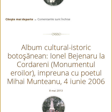
Citeşte mai departe →
Comentariile sunt închise
pentru
Album
cultural-
istoric
botoşănean:
Album cultural-istoric
Ionel
Bejenaru
botoşănean: Ionel Bejenaru la
cu
un
Cordareni (Monumentul
grup
de
eroilor), impreuna cu poetul
la
Mihai Munteanu, 4 iunie 2006
Școala
interjudeteana
de
8 mai 2013
partid,
Iasi
1979