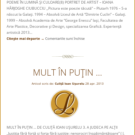
POEME ÎN LUMINĂ ŞI CULOARE(8) PORTRET DE ARTIST – IOANA
HÂRJOGHE CIUBUCCIU ,,Pictura este poezie tăcută” – Plutarh 1976 – S-a
născut la Galaţi. 1994 – Absolvă Liceul de Artă “Dimitrie Cuclin” – Galaţi.
1999 – Absolvă Academia de Arte “George Enescu” Iaşi, Facultatea de
Arte Plastice, Decorative şi Design, specializarea Grafică. Experienţă
artistică 2013...
Citeşte mai departe →
Comentariile sunt închise
pentru
POEME
ÎN
LUMINĂ
ŞI
MULT ÎN PUŢIN …
CULOARE(8).
PORTRET
DE
Articol scris de:
Culiţă Ioan Uşurelu
28 apr. 2013
ARTIST
–
IOANA
HÂRJOGHE
CIUBUCCIU
MULT ÎN PUŢIN … DE CULIŢĂ IOAN UŞURELU 3. A JUDECA PE ALŢII
„Justiţia fără forţă şi forţa fără justiţie: nenorociri înspăimântătoare” ( J.