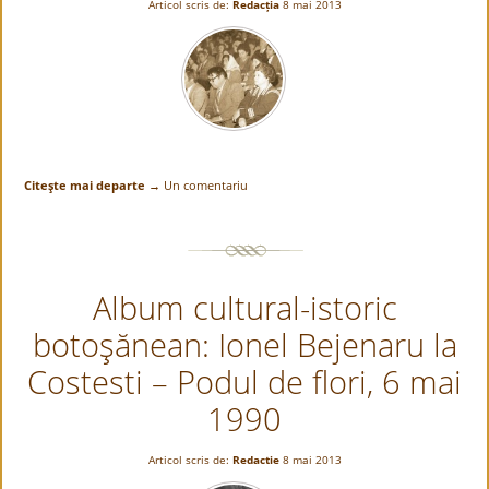
Articol scris de:
Redacția
8 mai 2013
Citeşte mai departe →
Un comentariu
Album cultural-istoric
botoşănean: Ionel Bejenaru la
Costesti – Podul de flori, 6 mai
1990
Articol scris de:
Redactie
8 mai 2013