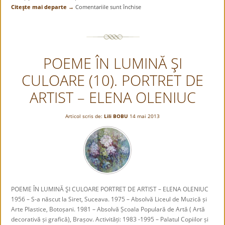
Citeşte mai departe →
Comentariile sunt închise
pentru
RECURS
LA
ÎNȚELEPCIUNE
(4)
POEME ÎN LUMINĂ ŞI
CULOARE (10). PORTRET DE
ARTIST – ELENA OLENIUC
Articol scris de:
Lili BOBU
14 mai 2013
POEME ÎN LUMINĂ ŞI CULOARE PORTRET DE ARTIST – ELENA OLENIUC
1956 – S-a născut la Siret, Suceava. 1975 – Absolvă Liceul de Muzică și
Arte Plastice, Botoșani. 1981 – Absolvă Școala Populară de Artă ( Artă
decorativă și grafică), Brașov. Activități: 1983 -1995 – Palatul Copiilor și