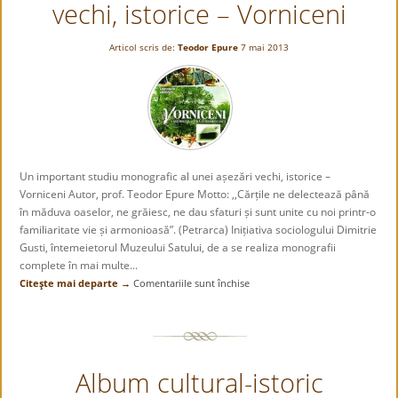
vechi, istorice – Vorniceni
–
Ionel
Articol scris de:
Teodor Epure
7 mai 2013
Bejenaru
Un important studiu monografic al unei așezări vechi, istorice –
Vorniceni Autor, prof. Teodor Epure Motto: ,,Cărțile ne delectează până
în măduva oaselor, ne grăiesc, ne dau sfaturi și sunt unite cu noi printr-o
familiaritate vie și armonioasă”. (Petrarca) Inițiativa sociologului Dimitrie
Gusti, întemeietorul Muzeului Satului, de a se realiza monografii
complete în mai multe...
Citeşte mai departe →
Comentariile sunt închise
pentru
Un
important
studiu
monografic
Album cultural-istoric
al
unei