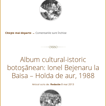
Citeşte mai departe →
Comentariile sunt închise
pentru
Album
cultural-
istoric
botoşănean:
Album cultural-istoric
Ionel
Bejenaru
botoşănean: Ionel Bejenaru la
la
Costesti
Baisa – Holda de aur, 1988
–
Podul
Articol scris de:
Redactie
8 mai 2013
de
flori,
6
mai
1990