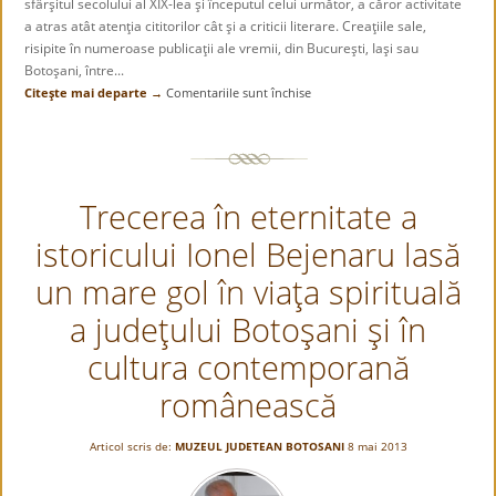
sfârşitul secolului al XIX-lea şi începutul celui următor, a căror activitate
iunie
a atras atât atenţia cititorilor cât şi a criticii literare. Creaţiile sale,
2006
risipite în numeroase publicaţii ale vremii, din Bucureşti, Iaşi sau
Botoşani, între...
Citeşte mai departe →
Comentariile sunt închise
pentru
Artur
Stavri
în
amintirea
Trecerea în eternitate a
contemporanilor
istoricului Ionel Bejenaru lasă
un mare gol în viaţa spirituală
a judeţului Botoşani şi în
cultura contemporană
românească
Articol scris de:
MUZEUL JUDETEAN BOTOSANI
8 mai 2013