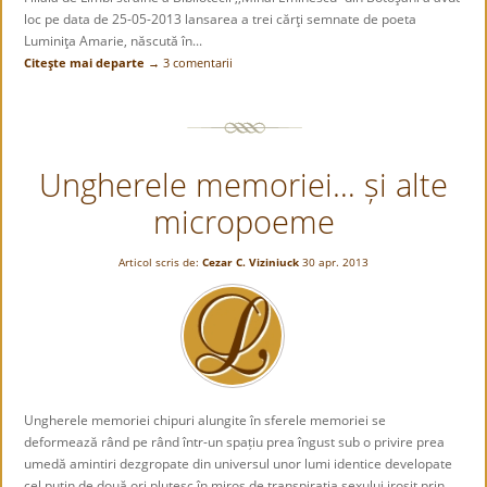
loc pe data de 25-05-2013 lansarea a trei cărţi semnate de poeta
Luminiţa Amarie, născută în...
Citeşte mai departe →
3 comentarii
Ungherele memoriei… și alte
micropoeme
Articol scris de:
Cezar C. Viziniuck
30 apr. 2013
Ungherele memoriei chipuri alungite în sferele memoriei se
deformează rând pe rând într-un spațiu prea îngust sub o privire prea
umedă amintiri dezgropate din universul unor lumi identice developate
cel puțin de două ori plutesc în miros de transpirația sexului irosit prin