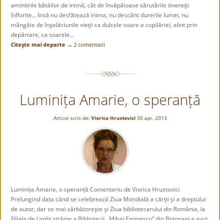
amintirile bătăilor de inimă, cât de învăpăioase sărutările tinereţii
înflorite… însă nu desfătează inima, nu descânt durerile lumei, nu
mângâie de înşelăciunile vieţii ca dulcele soare a copilăriei, alint prin
depărtare, ca soarele...
Citeşte mai departe →
2 comentarii
Luminița Amarie, o speranță
Articol scris de:
Viorica Hrustovici
30 apr. 2013
Luminița Amarie, o speranță Comentariu de Viorica Hrustovici
Prelungind data când se celebrează Ziua Mondială a cărţii şi a dreptului
de autor, dar se mai sărbătoreşte şi Ziua bibliotecarului din România, la
Filiala de Limbi străine a Bibliotecii ,,Mihai Eminescu” din Botoşani a avut