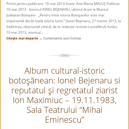
Primit pentru publicare: 10 mai 2013 Autor: Ana Maria MALUȘ Publicat:
10 mai 2013 Istoricul IONEL BEJENARU, ultimul drum la Muzeul
Județean Botoșani ,,Pentru mine istoria Botoşanilor este mai
importantă decât toată istoria lumii.” (Ionel Bejenaru, 27 martie 2013, la
întâlnirea, obișnuință zilnică, de la redacția revistei Luceafărul) Astăzi,
10 mai 2013, istoricul...
Citeşte mai departe →
Comentariile sunt închise
pentru
,,Pentru
mine
istoria
Botoşanilor
Album cultural-istoric
este
mai
botoşănean: Ionel Bejenaru si
importantă
decât
reputatul şi regretatul ziarist
toată
istoria
Ion Maximiuc – 19.11.1983,
lumii.”
Sala Teatrului “Mihai
Eminescu”