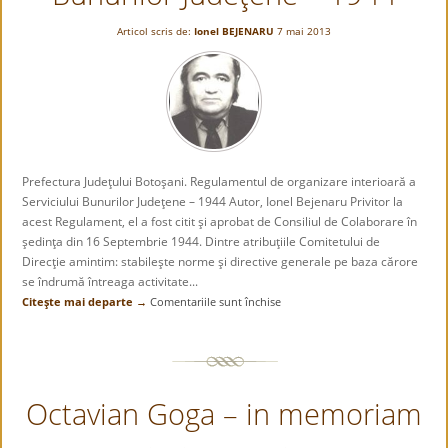
casa
Articol scris de:
Ionel BEJENARU
7 mai 2013
de
la
Mihăileni
Prefectura Judeţului Botoşani. Regulamentul de organizare interioară a
Serviciului Bunurilor Judeţene – 1944 Autor, Ionel Bejenaru Privitor la
acest Regulament, el a fost citit şi aprobat de Consiliul de Colaborare în
şedinţa din 16 Septembrie 1944. Dintre atribuţiile Comitetului de
Direcţie amintim: stabileşte norme şi directive generale pe baza cărore
se îndrumă întreaga activitate...
Citeşte mai departe →
Comentariile sunt închise
pentru
Prefectura
Judeţului
Botoşani.
Regulamentul
Octavian Goga – in memoriam
de
organizare
interioară