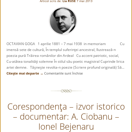
Articol scris de:
Lia RUSE
7 mai 2013
a
Serviciului
Bunurilor
Judeţene
–
1944
OCTAVIAN GOGA 1 aprilie 1881 – 7 mai 1938 in memoriam Cu
imensă sete de cultură, În templul suferinţei ancestral, Ilustrează-n
poezia pură Trăirea românilor din Ardeal Cu accent patriotic, social,
Cu-atâtea tonalităţi solemne În stilul său poetic magistral Cuprinde lirica
artei demne. Tâşneşte revolta-n poezie (Scriere profund originală) Să...
Citeşte mai departe →
Comentariile sunt închise
pentru
Octavian
Goga
–
in
Corespondenţa – izvor istorico
memoriam
– documentar: A. Ciobanu –
Ionel Bejenaru