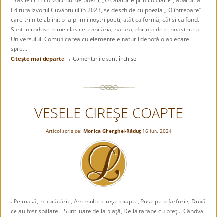
Vasile LEFTER Volumul de poezii, „O călătorie prin copilărie”, apărut la
Editura Izvorul Cuvântului în 2023, se deschide cu poezia „ O întrebare”
care trimite ab initio la primii noștri poeți, atât ca formă, cât și ca fond.
Sunt introduse teme clasice: copilăria, natura, dorința de cunoaștere a
Universului. Comunicarea cu elementele naturii denotă o aplecare
spre...
Citeşte mai departe →
Comentariile sunt închise
pentru
„O
călătorie
prin
copilărie”,
VESELE CIREŞE COAPTE
de
Marinela
Cozma
Articol scris de:
Monica Gherghel-Răduţ
16 iun. 2024
. Pe masă,-n bucătărie, Am multe cireşe coapte, Puse pe o farfurie, După
ce au fost spălate. . Sunt luate de la piaţă, De la tarabe cu preţ… Cândva