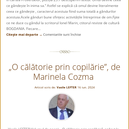
ce gândește în inima sa.“ Astfel se explică că omul devine literalmente
ceea ce gândește , caracterul acestuia fiind suma totală a gândurilor
acestuia.Acele gânduri bune sfințesc activitățile întreprinse de om.Fpte
ce ne duce cu gândul la scriitorul Ionel Marin, ctitorul reviste de cultură
BOGDANIA. Fiecare...
Citeşte mai departe →
Comentariile sunt închise
pentru
Omul
este
ceea
ce
„O călătorie prin copilărie”, de
gândește,
cel
Marinela Cozma
harnic
sfințește
locul
Articol scris de:
Vasile LEFTER
16 iun. 2024
și
viitorul