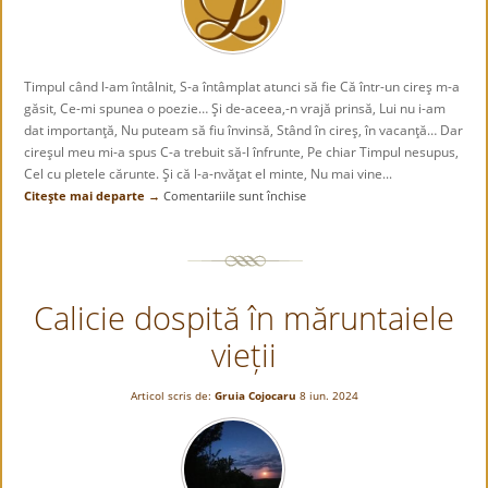
de
Răsărit.”
Timpul când l-am întâlnit, S-a întâmplat atunci să fie Că într-un cireş m-a
găsit, Ce-mi spunea o poezie… Şi de-aceea,-n vrajă prinsă, Lui nu i-am
dat importanţă, Nu puteam să fiu învinsă, Stând în cireş, în vacanţă… Dar
cireşul meu mi-a spus C-a trebuit să-l înfrunte, Pe chiar Timpul nesupus,
Cel cu pletele cărunte. Şi că l-a-nvăţat el minte, Nu mai vine...
Citeşte mai departe →
Comentariile sunt închise
pentru
UN
CIREŞ
MĂ
APĂRA…
Calicie dospită în măruntaiele
vieții
Articol scris de:
Gruia Cojocaru
8 iun. 2024