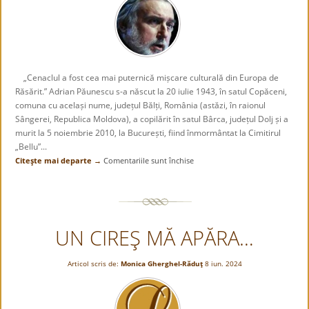
„Cenaclul a fost cea mai puternică mișcare culturală din Europa de
Răsărit.” Adrian Păunescu s-a născut la 20 iulie 1943, în satul Copăceni,
comuna cu același nume, județul Bălți, România (astăzi, în raionul
Sângerei, Republica Moldova), a copilărit în satul Bârca, județul Dolj și a
murit la 5 noiembrie 2010, la București, fiind înmormântat la Cimitirul
„Bellu”...
Citeşte mai departe →
Comentariile sunt închise
pentru
„Cenaclul
a
fost
cea
UN CIREŞ MĂ APĂRA…
mai
puternică
mișcare
Articol scris de:
Monica Gherghel-Răduţ
8 iun. 2024
culturală
din
Europa