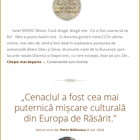
neființă
–
omagii
regale
Ionel NOVAC Motto: Casă dragă, dragă mie Ce-a fost soarta să ne
fie! Vânt a pustiu bate’n tine Și durerea geme’n mine.(1) În ultima
vreme, mai ales de când a fost dată în exploatare porțiunea de
autostradă dintre Sibiu și Deva, drumurile mele de la București spre
locurile natale (Damiș) și înapoi trec, cu rare excepții, doar pe aici. De...
Citeşte mai departe →
Comentariile sunt închise
pentru
S.O.S.
casa
lui
Miron
„Cenaclul a fost cea mai
Pompiliu
de
puternică mișcare culturală
la
Ștei!
din Europa de Răsărit.”
Articol scris de:
Florin Bălănescu
8 iun. 2024