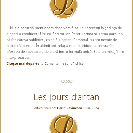
Ni s-a cerut să menționăm dacă vom fi sau nu prezenți la ședința de
alegeri a conducerii Uniunii Scriitorilor. Pentru prima și ultima oară, țin
să fac câteva sublinieri, ca să fiu înțeles. Personal, nu am nevoie de
niciun răspuns. În ultimii ani, relația mea cu cititorii a constat în
oferirea de spectacole de o oră într-o formulă unică. Este un mixaj între
interpretarea...
Citeşte mai departe →
Comentariile sunt închise
pentru
O
scurtă
și
unică
Les jours d’antan
scrisoare
Articol scris de:
Florin Bălănescu
9 iun. 2024