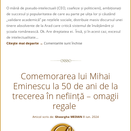
O mână de pseudo-intelectuali (CEO, coafeze și politicieni), ambiționați
de succesul și popularitatea de care au parte pe ulița lor și căutând
„validare academică” pe rețelele sociale, distribuie masiv discursul unei
tinere absolvente de la Arad care critică sistemul de învățământ și
școala românească. Ok. Are dreptatea ei. Însă, și în acest caz, excesul
de intelectualitate...
Citeşte mai departe →
Comentariile sunt închise
pentru
„Discursul
curajos”
Comemorarea lui Mihai
Eminescu la 50 de ani de la
trecerea în neființă – omagii
regale
Articol scris de:
Gheorghe MEDIAN
8 iun. 2024