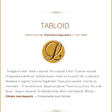
CIREŞUL
DRAG
TABLOID
Articol scris de:
Romulus Ungureanu
11 iun. 2024
. În lagărul vieții Stele s-aprind Pe-o latură a feții O parte murind .
Dragostea mănâncă Suflete bizare Inimi se încurcă Făr- o divizare .
Noaptea e regină Somnul, legământ Ziua prea senină Ceartă un
mormânt . O cameră rece Naște un păcat Totul ce se trece Nu e de
lăsat . Viața e deșartă În hibridul timp Boli o să împartă Morții,...
Citeşte mai departe →
Comentariile sunt închise
pentru
TABLOID