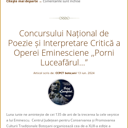
Citeşte mai departe →
Comentariile sunt închise
pentru
,,Portal
între
lumi”,
expoziție
Concursului Național de
cu
lucrări
Poezie și Interpretare Critică a
de
pictură
Operei Eminesciene ,,Porni
semnate
de
Luceafărul…”
artista
Diana
Articol scris de:
CCPCT boto;ani
13 iun. 2024
Simona
Alupoaie
Luna iunie ne amintește de cei 135 de ani de la trecerea la cele veșnice
a lui Eminescu. Centrul Județean pentru Conservarea și Promovarea
Culturii Tradiționale Botoșani organizează cea de-a XLIII-a ediție a