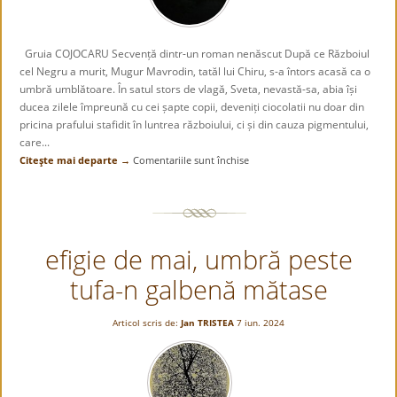
Gruia COJOCARU Secvență dintr-un roman nenăscut După ce Războiul
cel Negru a murit, Mugur Mavrodin, tatăl lui Chiru, s-a întors acasă ca o
umbră umblătoare. În satul stors de vlagă, Sveta, nevastă-sa, abia își
ducea zilele împreună cu cei șapte copii, deveniți ciocolatii nu doar din
pricina prafului stafidit în luntrea războiului, ci și din cauza pigmentului,
care...
Citeşte mai departe →
Comentariile sunt închise
pentru
Calicie
dospită
în
măruntaiele
efigie de mai, umbră peste
vieții
tufa-n galbenă mătase
Articol scris de:
Jan TRISTEA
7 iun. 2024