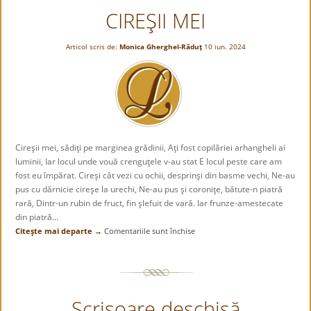
CIREŞII MEI
„cu
sens”
Articol scris de:
Monica Gherghel-Răduţ
10 iun. 2024
Cireşii mei, sădiţi pe marginea grădinii, Aţi fost copilăriei arhangheli ai
luminii, Iar locul unde vouă crenguţele v-au stat E locul peste care am
fost eu împărat. Cireşi cât vezi cu ochii, desprinşi din basme vechi, Ne-au
pus cu dărnicie cireşe la urechi, Ne-au pus şi coroniţe, bătute-n piatră
rară, Dintr-un rubin de fruct, fin şlefuit de vară. Iar frunze-amestecate
din piatră...
Citeşte mai departe →
Comentariile sunt închise
pentru
CIREŞII
MEI
Scrisoare deschisă