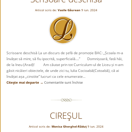
Articol scris de:
Vasile Găurean
9 iun. 2024
Scrisoare deschisă La un discurs de șefă de promoție BAC: „Școala m-a
învățat să mint, să fiu ipocrită, superficială….” Domnișoară, fată hăi,
de la Ineu (Arad)! Am căutat prin tot Curriculum-ul de Liceu și n-am
găsit nicăieri obiectele, de unde zici tu, Iulia Cocioabă(Cotoabă), că ai
învățat așa „cinstite” lucruri ca cele enumerate...
Citeşte mai departe →
Comentariile sunt închise
pentru
Scrisoare
deschisă
CIREŞUL
Articol scris de:
Monica Gherghel-Răduţ
9 iun. 2024