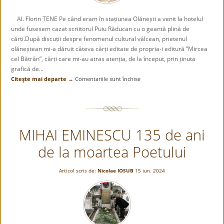
prezentului
Al. Florin ȚENE Pe când eram în stațiunea Olănești a venit la hotelul
unde fusesem cazat scriitorul Puiu Răducan cu o geantă plină de
cărți.După discuții despre fenomenul cultural vâlcean, prietenul
olăneștean mi-a dăruit câteva cărți editate de propria-i editură ”Mircea
cel Bătrân”, cărți care mi-au atras atenția, de la început, prin ținuta
grafică de...
Citeşte mai departe →
Comentariile sunt închise
pentru
Un
monument
de
slovă
MIHAI EMINESCU 135 de ani
ridicat
lui
de la moartea Poetului
Eminescu
Articol scris de:
Nicolae IOSUB
15 iun. 2024