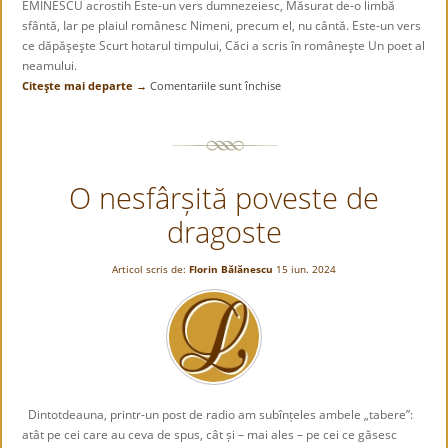
EMINESCU acrostih Este-un vers dumnezeiesc, Măsurat de-o limbă
sfântă, Iar pe plaiul românesc Nimeni, precum el, nu cântă. Este-un vers
ce dăpăşeşte Scurt hotarul timpului, Căci a scris în româneşte Un poet al
neamului.
Citeşte mai departe →
Comentariile sunt închise
pentru
EMINESCU
O nesfârșită poveste de
dragoste
Articol scris de:
Florin Bălănescu
15 iun. 2024
Dintotdeauna, printr-un post de radio am subînțeles ambele „tabere”:
atât pe cei care au ceva de spus, cât și – mai ales – pe cei ce găsesc