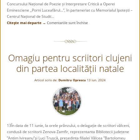
Concursului Național de Poezie și Interpretare Critică a Operei
Eminesciene ,,Porni Luceafărul…”, în parteneriat cu Memorialul Ipotești –
Centrul Național de Studii...
Citeşte mai departe →
Comentariile sunt închise
pentru
Concursului
Național
de
Poezie
Omagiu pentru scriitori clujeni
și
Interpretare
din partea localității natale
Critică
a
Operei
Articol scris de:
Dumitru Oprescu
13 iun. 2024
Eminesciene
,,Porni
Luceafărul…”
13În data de 11 iunie, la orele prânzului, o delagație de scriitori vâlceni,
condusă de scriitorii Zenova Zamfir, reprezentanta Bibliotecii județene
”Antim Ivireanu”și Luci Trușcă, președinta filialei Vâlcea ”Bartolomeu