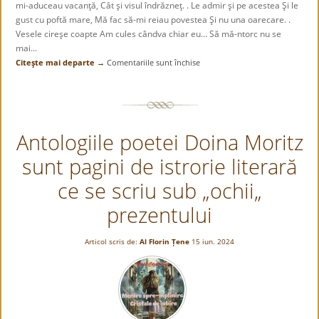
mi-aduceau vacanţă, Cât şi visul îndrăzneţ. . Le admir şi pe acestea Şi le
gust cu poftă mare, Mă fac să-mi reiau povestea Şi nu una oarecare. .
Vesele cireşe coapte Am cules cândva chiar eu… Să mă-ntorc nu se
mai...
Citeşte mai departe →
Comentariile sunt închise
pentru
VESELE
CIREŞE
COAPTE
Antologiile poetei Doina Moritz
sunt pagini de istrorie literară
ce se scriu sub „ochii„
prezentului
Articol scris de:
Al Florin Țene
15 iun. 2024