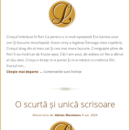
Cireşul îmbrăcat în flori Ca pentru-o zi mult aşteptată Era lumina unor
zori Şi bucurie-ntruchipată. Acest cireş a legănat Întreaga mea copilărie,
Cireşul drag din al meu sat Şi cea mai mare bucurie. Crenguţele pline de
flori S-au încărcat de fructe-apoi, Cât l-am avut, de-atâtea ori Ne-a dăruit
al său altoi. Cireşu-n braţe m-a purtat Şi m-a-ndulcit cu rodnicia Din
fructul mic...
Citeşte mai departe →
Comentariile sunt închise
pentru
CIREŞUL
O scurtă și unică scrisoare
Articol scris de:
Adrian Munteanu
9 iun. 2024