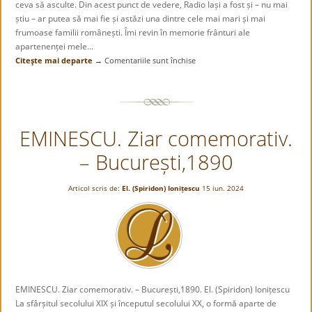
ceva să asculte. Din acest punct de vedere, Radio Iași a fost și – nu mai
știu – ar putea să mai fie și astăzi una dintre cele mai mari și mai
frumoase familii românești. Îmi revin în memorie frânturi ale
apartenenței mele...
Citeşte mai departe →
Comentariile sunt închise
pentru
O
nesfârșită
poveste
de
EMINESCU. Ziar comemorativ.
dragoste
– București,1890
Articol scris de:
El. (Spiridon) Ionițescu
15 iun. 2024
EMINESCU. Ziar comemorativ. – București,1890. El. (Spiridon) Ionițescu
La sfârșitul secolului XIX și începutul secolului XX, o formă aparte de