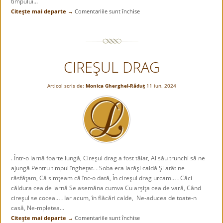
timpului...
Citeşte mai departe →
Comentariile sunt închise
pentru
Bicentenar
Avram
Iancu
!
CIREŞUL DRAG
Avram
Iancu
oglindit
Articol scris de:
Monica Gherghel-Răduţ
11 iun. 2024
în
creațiile
populare
. Într-o iarnă foarte lungă, Cireşul drag a fost tăiat, Al său trunchi să ne
ajungă Pentru timpul îngheţat. . Soba era iarăşi caldă Şi atât ne
răsfăţam, Că simţeam că înc-o dată, În cireşul drag urcam… . Căci
căldura cea de iarnă Se asemăna cumva Cu arşiţa cea de vară, Când
cireşul se cocea… . Iar acum, în flăcări calde, Ne-aducea de toate-n
casă, Ne-mpletea...
Citeşte mai departe →
Comentariile sunt închise
pentru