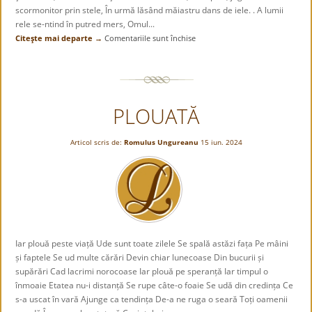
scormonitor prin stele, În urmă lăsând măiastru dans de iele. . A lumii
rele se-ntind în putred mers, Omul...
Citeşte mai departe →
Comentariile sunt închise
pentru
Lui
Mihai
Eminescu
PLOUATĂ
Articol scris de:
Romulus Ungureanu
15 iun. 2024
Iar plouă peste viață Ude sunt toate zilele Se spală astăzi fața Pe mâini
și faptele Se ud multe cărări Devin chiar lunecoase Din bucurii și
supărări Cad lacrimi norocoase Iar plouă pe speranță Iar timpul o
înmoaie Etatea nu-i distanță Se rupe câte-o foaie Se udă din credința Ce
s-a uscat în vară Ajunge ca tendința De-a ne ruga o seară Toți oamenii