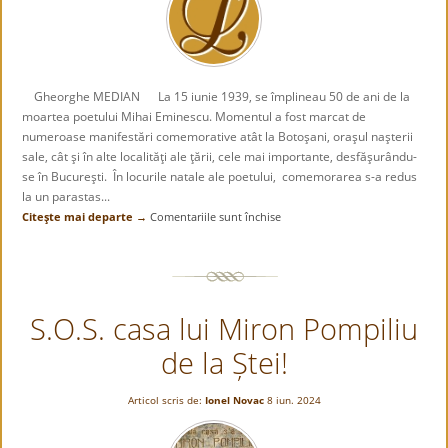
Gheorghe MEDIAN La 15 iunie 1939, se împlineau 50 de ani de la
moartea poetului Mihai Eminescu. Momentul a fost marcat de
numeroase manifestări comemorative atât la Botoşani, oraşul naşterii
sale, cât şi în alte localităţi ale ţării, cele mai importante, desfăşurându-
se în Bucureşti. În locurile natale ale poetului, comemorarea s-a redus
la un parastas...
Citeşte mai departe →
Comentariile sunt închise
pentru
Comemorarea
lui
Mihai
Eminescu la
S.O.S. casa lui Miron Pompiliu
50
de
de la Ștei!
ani
de
la
Articol scris de:
Ionel Novac
8 iun. 2024
trecerea
în