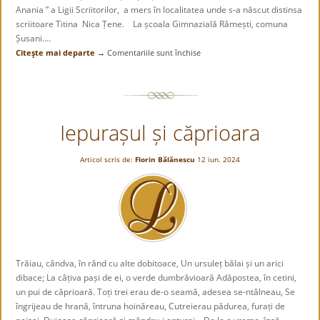
Anania ” a Ligii Scriitorilor, a mers în localitatea unde s-a născut distinsa
scriitoare Titina Nica Țene. La școala Gimnazială Râmești, comuna
Șusani....
Citeşte mai departe →
Comentariile sunt închise
pentru
Omagiu
pentru
scriitori
clujeni
Iepurașul și căprioara
din
partea
localității
Articol scris de:
Florin Bălănescu
12 iun. 2024
natale
Trăiau, cândva, în rând cu alte dobitoace, Un ursuleț bălai și un arici
dibace; La câțiva pași de ei, o verde dumbrăvioară Adăpostea, în cetini,
un pui de căprioară. Toți trei erau de-o seamă, adesea se-ntâlneau, Se
îngrijeau de hrană, întruna hoinăreau, Cutreierau pădurea, furați de