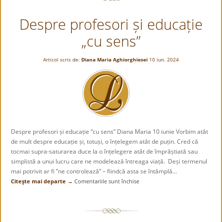
Despre profesori și educație
„cu sens”
Articol scris de:
Diana Maria Aghiorghiesei
10 iun. 2024
Despre profesori și educație “cu sens” Diana Maria 10 iunie Vorbim atât
de mult despre educație și, totuși, o înțelegem atât de puțin. Cred că
tocmai supra-saturarea duce la o înțelegere atât de împrăștiată sau
simplistă a unui lucru care ne modelează întreaga viață. Deși termenul
mai potrivit ar fi ”ne controlează” – fiindcă asta se întâmplă...
Citeşte mai departe →
Comentariile sunt închise
pentru
Despre
profesori
și
educație