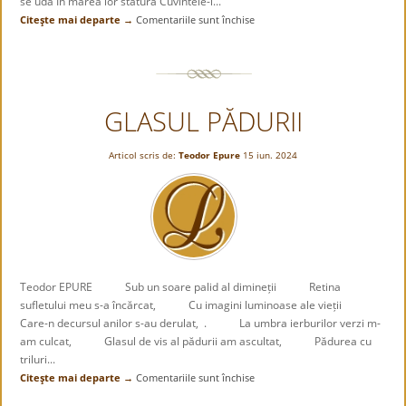
se udă În marea lor statură Cuvintele-i...
Citeşte mai departe →
Comentariile sunt închise
pentru
PLOUATĂ
GLASUL PĂDURII
Articol scris de:
Teodor Epure
15 iun. 2024
Teodor EPURE Sub un soare palid al dimineții Retina
sufletului meu s-a încărcat, Cu imagini luminoase ale vieții
Care-n decursul anilor s-au derulat, . La umbra ierburilor verzi m-
am culcat, Glasul de vis al pădurii am ascultat, Pădurea cu
triluri...
Citeşte mai departe →
Comentariile sunt închise
pentru
GLASUL