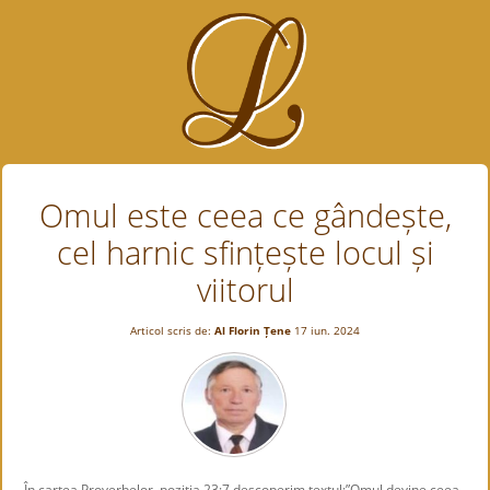
Omul este ceea ce gândește,
cel harnic sfințește locul și
viitorul
Articol scris de:
Al Florin Țene
17 iun. 2024
În cartea Proverbelor, poziția 23:7 descoperim textul:”Omul devine ceea