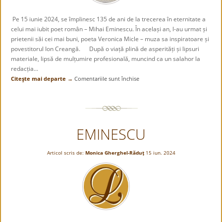
Pe 15 iunie 2024, se împlinesc 135 de ani de la trecerea în eternitate a
celui mai iubit poet român – Mihai Eminescu. În același an, l-au urmat și
prietenii săi cei mai buni, poeta Veronica Micle – muza sa inspiratoare și
povestitorul Ion Creangă. După o viață plină de asperități și lipsuri
materiale, lipsă de mulțumire profesională, muncind ca un salahor la
redacția...
Citeşte mai departe →
Comentariile sunt închise
pentru
MIHAI
EMINESCU
135
de
EMINESCU
ani
de
la
Articol scris de:
Monica Gherghel-Răduţ
15 iun. 2024
moartea
Poetului