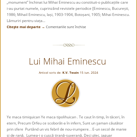
„monument” închinat lui Mihai Eminescu au constituit-o publicațiile care
i-au purtat numele, cuprinzând revistele periodice [Eminescu, București,
1986; Mihail Eminescu, Iași, 1903-1904, Botoșani, 1905; Mihai Eminescu.
Lămuriri pentru viața...
Citeşte mai departe →
Comentariile sunt închise
pentru
EMINESCU.
Ziar
comemorativ.
–
Lui Mihai Eminescu
București,1890
Articol scris de:
K.V. Twain
15 iun. 2024
Ye maca timiquican Ye maca tipolihuican . Te caut în timp, în tăceri, în
etern, Precum Orfeu ce scoborât-a în infern, Sunt un şaman căutător
prin sfere Purtând un vis febril de nou-irumpere. . E-un secol de manie
şi de rană, Lumea-i o cuşcă tirană-suverană, Deci plec, jaguar