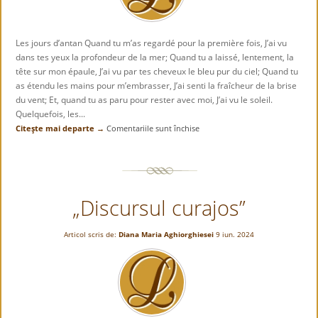
Les jours d’antan Quand tu m’as regardé pour la première fois, J’ai vu
dans tes yeux la profondeur de la mer; Quand tu a laissé, lentement, la
tête sur mon épaule, J’ai vu par tes cheveux le bleu pur du ciel; Quand tu
as étendu les mains pour m’embrasser, J’ai senti la fraîcheur de la brise
du vent; Et, quand tu as paru pour rester avec moi, J’ai vu le soleil.
Quelquefois, les...
Citeşte mai departe →
Comentariile sunt închise
pentru
Les
jours
d’antan
„Discursul curajos”
Articol scris de:
Diana Maria Aghiorghiesei
9 iun. 2024