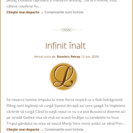
peisaj, Duioasa căprioară și mândru-i anturaj. . De la o vreme, însă,
câteva coțofene Au...
Citeşte mai departe →
Comentariile sunt închise
pentru
Iepurașul
și
căprioara
Infinit înalt
Articol scris de:
Dumitru Petraș
12 iun. 2024
Se-ntoarce lumina timpului la mine Aerul respiră ca o fată îndrăgostită
Plâng norii legănați să curgå Șipotul din apå azi cere şpagă Se împletesc
cărările să curgă Când la viaţă cepul ce nu s-a pus Busuiocul doarme azi
pe stradă Galilee visa să vină azi acasă Încălţat cu sandalele lui lisus
Trupul gândului nu vrea să nască Morţii între morți astăzi se vând Prin...
Citeşte mai departe →
Comentariile sunt închise
pentru