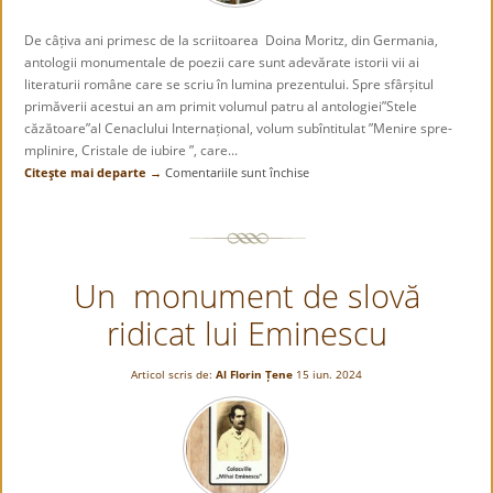
De câțiva ani primesc de la scriitoarea Doina Moritz, din Germania,
antologii monumentale de poezii care sunt adevărate istorii vii ai
literaturii române care se scriu în lumina prezentului. Spre sfârșitul
primăverii acestui an am primit volumul patru al antologiei”Stele
căzătoare”al Cenaclului Internațional, volum subîntitulat ”Menire spre-
mplinire, Cristale de iubire ”, care...
Citeşte mai departe →
Comentariile sunt închise
pentru
Antologiile
poetei
Doina
Moritz
Un monument de slovă
sunt
pagini
ridicat lui Eminescu
de
istrorie
literară
Articol scris de:
Al Florin Țene
15 iun. 2024
ce
se
scriu
sub
„ochii„