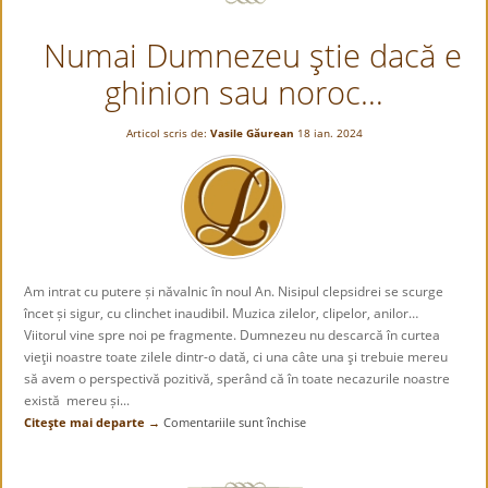
treburile,
Numai Dumnezeu ştie dacă e
ascultându-
le,
ghinion sau noroc…
extaziați,
cupletele.”
Articol scris de:
Vasile Găurean
18 ian. 2024
Am intrat cu putere și năvalnic în noul An. Nisipul clepsidrei se scurge
încet și sigur, cu clinchet inaudibil. Muzica zilelor, clipelor, anilor…
Viitorul vine spre noi pe fragmente. Dumnezeu nu descarcă în curtea
vieţii noastre toate zilele dintr-o dată, ci una câte una şi trebuie mereu
să avem o perspectivă pozitivă, sperând că în toate necazurile noastre
există mereu și...
Citeşte mai departe →
Comentariile sunt închise
pentru
Numai
Dumnezeu