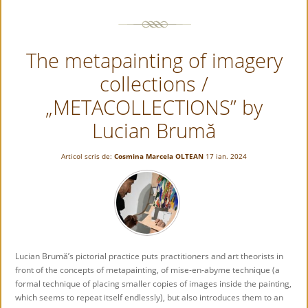
colecțiilor
de
imagini
The metapainting of imagery
/
“METACOLECȚIILE”
collections /
lui
Lucian
„METACOLLECTIONS” by
Brumă
Lucian Brumă
Articol scris de:
Cosmina Marcela OLTEAN
17 ian. 2024
Lucian Brumă’s pictorial practice puts practitioners and art theorists in
front of the concepts of metapainting, of mise-en-abyme technique (a
formal technique of placing smaller copies of images inside the painting,
which seems to repeat itself endlessly), but also introduces them to an