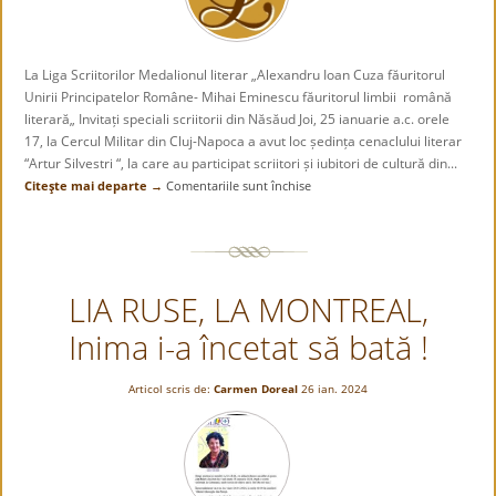
La Liga Scriitorilor Medalionul literar „Alexandru Ioan Cuza făuritorul
Unirii Principatelor Române- Mihai Eminescu făuritorul limbii română
literară„ Invitați speciali scriitorii din Năsăud Joi, 25 ianuarie a.c. orele
17, la Cercul Militar din Cluj-Napoca a avut loc ședința cenaclului literar
“Artur Silvestri “, la care au participat scriitori și iubitori de cultură din...
Citeşte mai departe →
Comentariile sunt închise
pentru
Medalionul
literar
„Alexandru
Ioan
LIA RUSE, LA MONTREAL,
Cuza
făuritorul
Inima i-a încetat să bată !
Unirii
Principatelor
Române-
Articol scris de:
Carmen Doreal
26 ian. 2024
Mihai
Eminescu
făuritorul
limbii
română