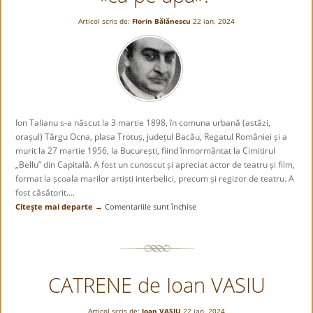
FIER !
Articol scris de:
Florin Bălănescu
22 ian. 2024
Ion Talianu s-a născut la 3 martie 1898, în comuna urbană (astăzi,
orașul) Târgu Ocna, plasa Trotuș, județul Bacău, Regatul României și a
murit la 27 martie 1956, la București, fiind înmormântat la Cimitirul
„Bellu” din Capitală. A fost un cunoscut și apreciat actor de teatru și film,
format la școala marilor artiști interbelici, precum și regizor de teatru. A
fost căsătorit....
Citeşte mai departe →
Comentariile sunt închise
pentru
„Chiar
a
doua
zi,
CATRENE de Ioan VASIU
a
venit
cu
Articol scris de:
Ioan VASIU
22 ian. 2024