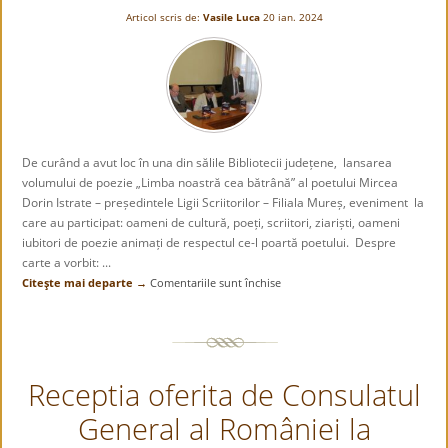
Articol scris de:
Vasile Luca
20 ian. 2024
De curând a avut loc în una din sălile Bibliotecii județene, lansarea
volumului de poezie „Limba noastră cea bătrână” al poetului Mircea
Dorin Istrate – președintele Ligii Scriitorilor – Filiala Mureș, eveniment la
care au participat: oameni de cultură, poeți, scriitori, ziariști, oameni
iubitori de poezie animați de respectul ce-l poartă poetului. Despre
carte a vorbit: ...
Citeşte mai departe →
Comentariile sunt închise
pentru
Mircea
Dorin
Istrate
și
Receptia oferita de Consulatul
cartea
”Limba
General al României la
noastră
cea