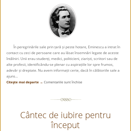
În peregrinările sale prin țară și peste hotare, Eminescu a intrat în
contact cu zeci de persoane care au lăsat însemnări legate de aceste
întâlniri. Unii erau studenți, medici, politicieni, ziariști, scriitori sau de
alte profesii, identificându-se plenar cu aspirațiile lor spre frumos,
adevăr și dreptate. Nu avem informații certe, dacă în călătoriile sale a
ajuns...
Citeşte mai departe →
Comentariile sunt închise
pentru
Năsăudenii,
prietenii
dragi
ai
Cântec de iubire pentru
lui
Mihai
început
Eminescu