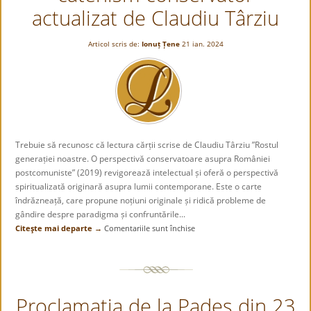
„Poezii
actualizat de Claudiu Târziu
alese”
Articol scris de:
Ionuț Țene
21 ian. 2024
Trebuie să recunosc că lectura cărții scrise de Claudiu Târziu ”Rostul
generației noastre. O perspectivă conservatoare asupra României
postcomuniste” (2019) revigorează intelectual și oferă o perspectivă
spiritualizată originară asupra lumii contemporane. Este o carte
îndrăzneață, care propune noțiuni originale și ridică probleme de
gândire despre paradigma și confruntările...
Citeşte mai departe →
Comentariile sunt închise
pentru
Rostul
generației
noastre.
Un
Proclamația de la Padeș din 23
catehism