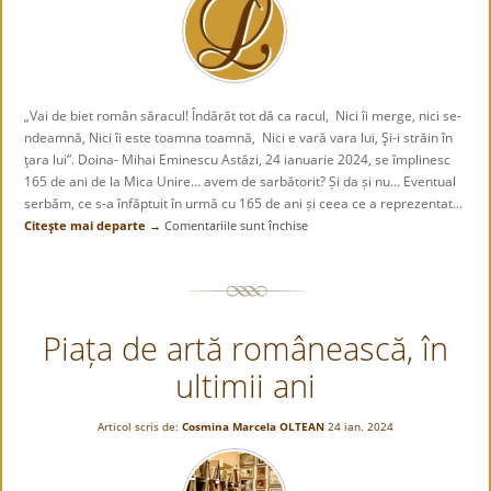
„Vai de biet român săracul! Îndărăt tot dă ca racul, Nici îi merge, nici se-
ndeamnă, Nici îi este toamna toamnă, Nici e vară vara lui, Şi-i străin în
ţara lui”. Doina- Mihai Eminescu Astăzi, 24 ianuarie 2024, se împlinesc
165 de ani de la Mica Unire… avem de sarbătorit? Și da și nu… Eventual
serbăm, ce s-a înfăptuit în urmă cu 165 de ani și ceea ce a reprezentat...
Citeşte mai departe →
Comentariile sunt închise
pentru
Iartă-
ne,
Românie!
Demni
Piața de artă românească, în
și
Măriți
ultimii ani
strămoși,
iertați-
ne…
Articol scris de:
Cosmina Marcela OLTEAN
24 ian. 2024