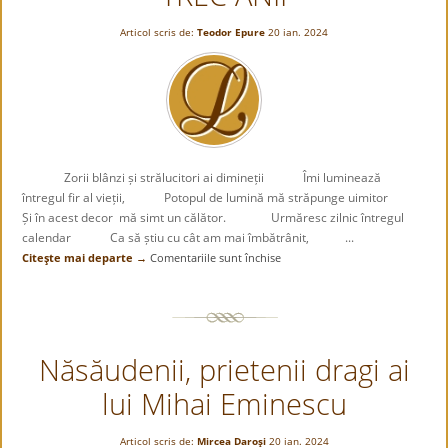
Articol scris de:
Teodor Epure
20 ian. 2024
Zorii blânzi și strălucitori ai dimineții Îmi luminează
întregul fir al vieții, Potopul de lumină mă străpunge uimitor
Și în acest decor mă simt un călător. Urmăresc zilnic întregul
calendar Ca să știu cu cât am mai îmbătrânit, ...
Citeşte mai departe →
Comentariile sunt închise
pentru
TREC
ANII
Năsăudenii, prietenii dragi ai
lui Mihai Eminescu
Articol scris de:
Mircea Daroşi
20 ian. 2024