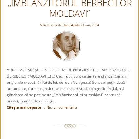
,,ÎMBLÂNZITORUL BERBECILOR
MOLDAVI”
Articol scris de:
Ion Istrate
21 ian. 2024
AUREL MURARAŞU – INTELECTUALUL PROGRESIST -, ,,ÎMBLÂNZITORUL
BERBECILOR MOLDAVI” ,,(…) Căci rupţi sunt ca din tare stâncă Românii
orişiunde cresc.(…) (Pui de lei, de Ioan Neniţescu) Sunt cel puţin două
argumente, care susţin titlul acestui scurt studiu biografic. Iniţial, mă
gândeam că se potriveşte ,,îmblânzitor al leilor moldavi” pentru că,
uneori, la orele de educaţie...
Citeşte mai departe →
Nici un comentariu