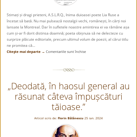
literară„
Stimați și dragi prieteni, A.S.L.R.Q., Inima duioasei poete Lia Ruse a
încetat să bată. Nu mai pulsează nostalgii vechi, românești, în cărți noi
lansate la Montreal. Dar în sufletele noastre amintirea ei va rămâne așa
cum și-ar fi dorit distinsa doamnă; poeta obișnuia să ne delecteze cu
surprize plăcute editoriale, precum ultimul volum de poezii, al cărui titlu
ne promitea că...
Citeşte mai departe →
Comentariile sunt închise
pentru
LIA
RUSE,
LA
MONTREAL,
„Deodată, în haosul general au
Inima
i-
răsunat câteva împușcături
a
încetat
tăioase.”
să
bată
Articol scris de:
Florin Bălănescu
25 ian. 2024
!