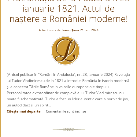
conservator
ianuarie 1821. Actul de
actualizat
de
naștere a României moderne!
Claudiu
Târziu
Articol scris de:
Ionuț Țene
21 ian. 2024
(Articol publicat în ”Români în Andalucia”, nr. 28, ianuarie 2024) Revoluția
lui Tudor Vladimirescu de la 1821 a introdus România în istoria modernă
și a conectat Țările Române la valorile europene ale timpului.
Personalitatea extraordinar de complexă a lui Tudor Vladimirescu nu
poate fi schematizată. Tudor a fost un lider autentic care a pornit de jos,
un autodidact și un spirit...
Citeşte mai departe →
Comentariile sunt închise
pentru
Proclamația
de
la
Padeș