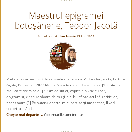
ştie
Maestrul epigramei
dacă
e
botoșănene, Teodor Jacotă
ghinion
sau
noroc…
Articol scris de:
Ion Istrate
17 ian. 2024
Prefață la cartea ,,580 de zâmbete și alte scrieri” : Teodor Jacotă, Editura
Agata, Botoșani – 2023 Motto: A poeta maior discat minor.[1] Criticilor
mei, care dorm pe ei ![2] Om de suflet, copleșit în vise cu har,
epigramist, citit cu ardoare de mulți, aici își infipse acul său criticilor,
sperietoare.[3] Pe autorul acestei minunate cărți umoristice, îl văd,
uneori, trecând...
Citeşte mai departe →
Comentariile sunt închise
pentru
Maestrul
epigramei