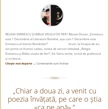
RELIGIA EMINESCU ŞI BIBLIA VISULUI DE FIER ! Răzvan Ducan ,,Eminescu
este 1 Decembrie al Literaturii Române, așa cum 1 Decembrie este
Eminescu al Istoriei Românilor!” Acum, la început de an,
am primit un frumos cadou, cartea de versuri intitulată ,,Religia
Eminescu şi Biblia visului de fier!’’, Ed. Vatra veche, scrisă de profesorul
şi scriitorul...
Citeşte mai departe →
Comentariile sunt închise
pentru
RĂZVAN
DUCAN
:
RELIGIA
„Chiar a doua zi, a venit cu
EMINESCU
ŞI
poezia învățată, pe care o știa
BIBLIA
VISULUI
«ca pe apă».”
DE