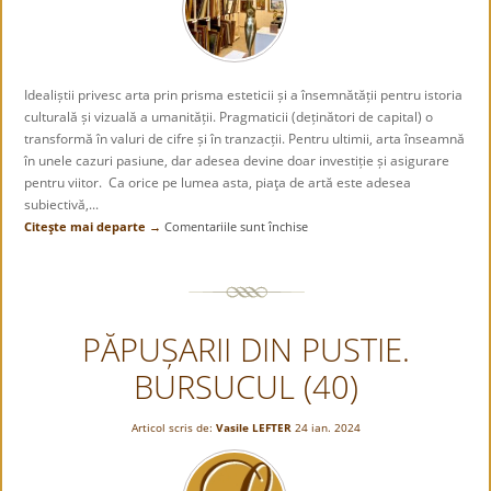
Idealiștii privesc arta prin prisma esteticii și a însemnătății pentru istoria
culturală și vizuală a umanității. Pragmaticii (deținători de capital) o
transformă în valuri de cifre și în tranzacții. Pentru ultimii, arta înseamnă
în unele cazuri pasiune, dar adesea devine doar investiție și asigurare
pentru viitor. Ca orice pe lumea asta, piaţa de artă este adesea
subiectivă,...
Citeşte mai departe →
Comentariile sunt închise
pentru
Piața
de
artă
românească,
PĂPUȘARII DIN PUSTIE.
în
ultimii
BURSUCUL (40)
ani
Articol scris de:
Vasile LEFTER
24 ian. 2024