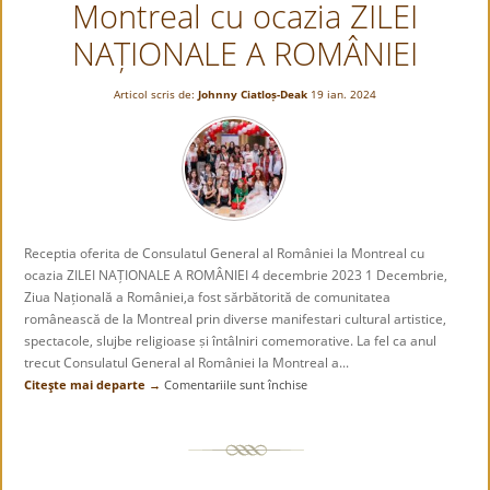
Montreal cu ocazia ZILEI
bătrână”
NAȚIONALE A ROMÂNIEI
Articol scris de:
Johnny Ciatloṣ-Deak
19 ian. 2024
Receptia oferita de Consulatul General al României la Montreal cu
ocazia ZILEI NAȚIONALE A ROMÂNIEI 4 decembrie 2023 1 Decembrie,
Ziua Națională a României,a fost sărbătorită de comunitatea
românească de la Montreal prin diverse manifestari cultural artistice,
spectacole, slujbe religioase ṣi întâlniri comemorative. La fel ca anul
trecut Consulatul General al României la Montreal a...
Citeşte mai departe →
Comentariile sunt închise
pentru
Receptia
oferita
de
Consulatul