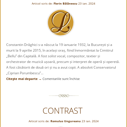
Articol scris de:
Florin Bălănescu
23 ian. 2024
Constantin Drăghici s-a născut la 19 ianuarie 1932, la București și a
murit la 9 aprilie 2015, în același oraș, fiind înmormântat la Cimitirul
„Bellu” din Capitală. A fost solist vocal, compozitor, textier și
orchestrator de muzică ușoară, precum și interpret de operă și operetă.
A fost căsătorit de două ori și nu a avut copii. A absolvit Conservatorul
„Ciprian Porumbescu”...
Citeşte mai departe →
Comentariile sunt închise
pentru
„«Tovarășu’
Drăghici,
cum
adică,
CONTRAST
ce-
ai
vrut
Articol scris de:
Romulus Ungureanu
23 ian. 2024
să