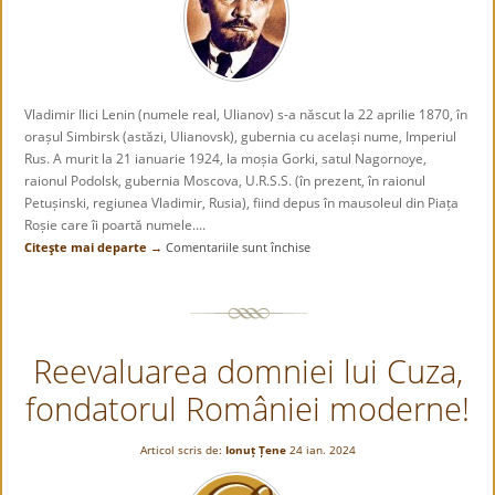
Vladimir Ilici Lenin (numele real, Ulianov) s-a născut la 22 aprilie 1870, în
orașul Simbirsk (astăzi, Ulianovsk), gubernia cu același nume, Imperiul
Rus. A murit la 21 ianuarie 1924, la moșia Gorki⁠, satul Nagornoye,
raionul Podolsk, gubernia Moscova, U.R.S.S. (în prezent, în raionul
Petușinski, regiunea Vladimir, Rusia), fiind depus în mausoleul din Piața
Roșie care îi poartă numele....
Citeşte mai departe →
Comentariile sunt închise
pentru
„Deodată,
în
haosul
general
Reevaluarea domniei lui Cuza,
au
răsunat
fondatorul României moderne!
câteva
împușcături
tăioase.”
Articol scris de:
Ionuț Țene
24 ian. 2024