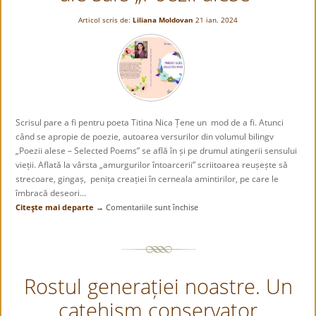
Articol scris de:
Liliana Moldovan
21 ian. 2024
Scrisul pare a fi pentru poeta Titina Nica Țene un mod de a fi. Atunci
când se apropie de poezie, autoarea versurilor din volumul bilingv
„Poezii alese – Selected Poems” se află în și pe drumul atingerii sensului
vieții. Aflată la vârsta „amurgurilor întoarcerii” scriitoarea reușește să
strecoare, gingaș, penița creației în cerneala amintirilor, pe care le
îmbracă deseori...
Citeşte mai departe →
Comentariile sunt închise
pentru
Scriitoarea
Titina
Nica
Țene
Rostul generației noastre. Un
și
ale
catehism conservator
sale