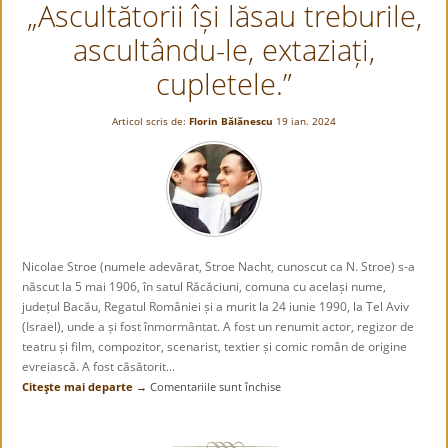
„Ascultătorii își lăsau treburile,
General
al
ascultându-le, extaziați,
României
la
cupletele.”
Montreal
cu
Articol scris de:
Florin Bălănescu
19 ian. 2024
ocazia
ZILEI
NAȚIONALE
A
ROMÂNIEI
Nicolae Stroe (numele adevărat, Stroe Nacht, cunoscut ca N. Stroe) s-a
născut la 5 mai 1906, în satul Răcăciuni, comuna cu același nume,
județul Bacău, Regatul României și a murit la 24 iunie 1990, la Tel Aviv
(Israel), unde a și fost înmormântat. A fost un renumit actor, regizor de
teatru și film, compozitor, scenarist, textier și comic român de origine
evreiască. A fost căsătorit...
Citeşte mai departe →
Comentariile sunt închise
pentru
„Ascultătorii
își
lăsau