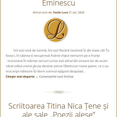
Eminescu
Articol scris de:
Vasile Luca
21 ian. 2024
Imi ești rază de lumină, îmi ești flacără nestinsă Și din toate cât Tu
fosta-i, în iubirea-ți necuprinsă Având chipul nemuririi pe a frunții
`ncoronare În mărețe versuri scrise ești alinul din izvoare Iar de-acum
când colbul vremii jăruie destine șterse Obeliscuri roase pietre, ce s-au
vrut aripi măiestre Își dorm somnul epigonii despuiați...
Citeşte mai departe →
Comentariile sunt închise
pentru
Eminescu
Scriitoarea Titina Nica Țene și
ale sale „Poezii alese”