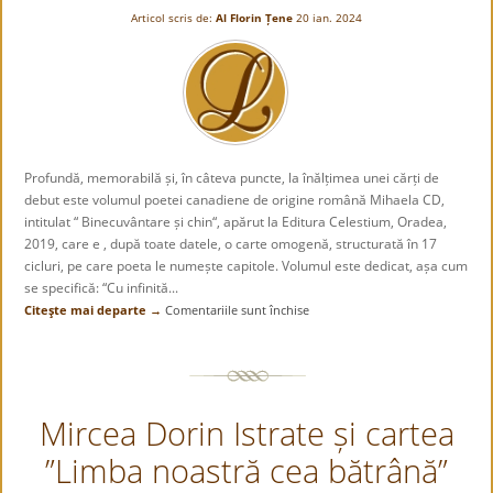
Articol scris de:
Al Florin Țene
20 ian. 2024
Profundă, memorabilă și, în câteva puncte, la înălțimea unei cărți de
debut este volumul poetei canadiene de origine română Mihaela CD,
intitulat “ Binecuvântare și chin“, apărut la Editura Celestium, Oradea,
2019, care e , după toate datele, o carte omogenă, structurată în 17
cicluri, pe care poeta le numește capitole. Volumul este dedicat, așa cum
se specifică: “Cu infinită...
Citeşte mai departe →
Comentariile sunt închise
pentru
Cântec
de
iubire
pentru
Mircea Dorin Istrate și cartea
început
”Limba noastră cea bătrână”