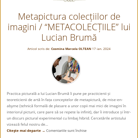
botoșănene,
Teodor
Metapictura colecțiilor de
Jacotă
imagini / “METACOLECȚIILE” lui
Lucian Brumă
Articol scris de:
Cosmina Marcela OLTEAN
17 ian. 2024
Practica picturală a lui Lucian Brumă îi pune pe practicienii și
teoreticienii de artă în fața conceptelor de metapictură, de mise-en-
abyme (tehnică formală de plasare a unor copii mai mici de imagini în
interiorul picturii, care pare să se repete la infinit), dar îi introduce și într-
un discurs pictural experimental cu limbaj hibrid. Cercetările artistului
vizează felul nostru de...
Citeşte mai departe →
Comentariile sunt închise
pentru
Metapictura