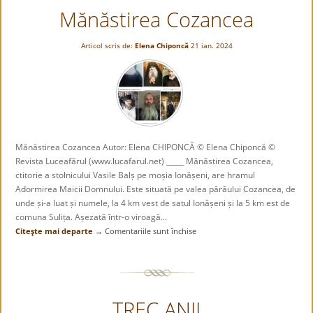
Mănăstirea Cozancea
din
23
ianuarie
Articol scris de:
Elena Chiponcă
21 ian. 2024
1821.
Actul
de
naștere
a
României
moderne!
Mănăstirea Cozancea Autor: Elena CHIPONCĂ © Elena Chiponcă ©
Revista Luceafărul (www.lucafarul.net) _____ Mănăstirea Cozancea,
ctitorie a stolnicului Vasile Balș pe moșia Ionășeni, are hramul
Adormirea Maicii Domnului. Este situată pe valea pârâului Cozancea, de
unde și-a luat și numele, la 4 km vest de satul Ionășeni și la 5 km est de
comuna Sulița. Așezată într-o viroagă...
Citeşte mai departe →
Comentariile sunt închise
pentru
Mănăstirea
Cozancea
TREC ANII