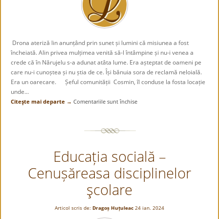
Drona ateriză lin anunțând prin sunet și lumini că misiunea a fost
încheiată. Alin privea mulțimea venită să-l întâmpine și nu-i venea a
crede că în Nărujelu s-a adunat atâta lume. Era așteptat de oameni pe
care nu-i cunoștea și nu știa de ce. Își bănuia sora de reclamă neloială.
Era un oarecare. Șeful comunității Cosmin, îl conduse la fosta locație
unde...
Citeşte mai departe →
Comentariile sunt închise
pentru
PĂPUȘARII
DIN
PUSTIE.
BURSUCUL
Educația socială –
(40)
Cenușăreasa disciplinelor
şcolare
Articol scris de:
Dragoș Huțuleac
24 ian. 2024