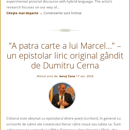
experimental pictorial discourse with hybrid language. The artist’s
research focuses on our way of...
Citeşte mai departe →
Comentariile sunt închise
pentru
The
metapainting
of
imagery
”A patra carte a lui Marcel…” –
collections
/
un epistolar liric original gândit
„METACOLLECTIONS”
by
de Dumitru Cerna
Lucian
Brumă
Articol scris de:
Ionuț Țene
17 ian. 2024
Cititorul este obișnuit cu epistolarul dintre poeți (scriitori), în general cu
scrisorile de iubire ale creatorului literar către muza sau iubita sa. Sunt
arhicunoscute scrisorile lui Mihai Eminescu către Veronica Micle, dar,