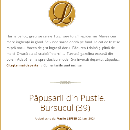
spui
cu
frunza
asta?»”
Iarna pe foc, greul se cerne Fulgii se-ntorc în epiderme Marea cea
mare îngheață în gând Se vinde sarea oprită pe fund La cât de trist se
mișcă norul Vocea de șist îngrașă dorul Pădurea-i dalbă și plină de
melci O vacă slabă scuipă în terci … Turnată gazolina extrasă din
polen Adapă felina spre clasicul model S-a înverzit deșertul, zăpada...
Citeşte mai departe →
Comentariile sunt închise
pentru
CONTRAST
Păpușarii din Pustie.
Bursucul (39)
Articol scris de:
Vasile LEFTER
22 ian. 2024