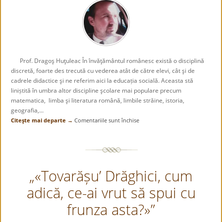
Prof. Dragoş Huţuleac În învăţământul românesc există o disciplină
discretă, foarte des trecută cu vederea atât de către elevi, cât şi de
cadrele didactice şi ne referim aici la educația socială. Aceasta stă
liniștită în umbra altor discipline şcolare mai populare precum
matematica, limba şi literatura română, limbile străine, istoria,
geografia,...
Citeşte mai departe →
Comentariile sunt închise
pentru
Educația
socială
–
Cenușăreasa
„«Tovarășu’ Drăghici, cum
disciplinelor
şcolare
adică, ce-ai vrut să spui cu
frunza asta?»”