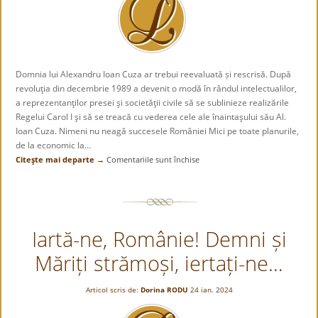
Domnia lui Alexandru Ioan Cuza ar trebui reevaluată și rescrisă. După
revoluţia din decembrie 1989 a devenit o modă în rândul intelectualilor,
a reprezentanţilor presei şi societăţii civile să se sublinieze realizările
Regelui Carol I şi să se treacă cu vederea cele ale înaintaşului său Al.
Ioan Cuza. Nimeni nu neagă succesele României Mici pe toate planurile,
de la economic la...
Citeşte mai departe →
Comentariile sunt închise
pentru
Reevaluarea
domniei
lui
Cuza,
Iartă-ne, Românie! Demni și
fondatorul
României
Măriți strămoși, iertați-ne…
moderne!
Articol scris de:
Dorina RODU
24 ian. 2024