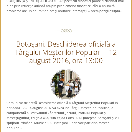
CONŞTIINŢA ŞI INTUIŢIA FILOSOFICĂ Specificul filosofiei poate fi clarificat mai
bine prin reflecţia adâncă asupra problemelor filosofice, căci o anumită
problemă are un anumit obiect şi anumite interogaţii – presupoziţii asupra...
Botoşani. Deschiderea oficială a
Târgului Meşterilor Populari – 12
august 2016, ora 13:00
Comunicat de presă Deschiderea oficială a Târgului Meşterilor Populari În
perioada 12 – 14 august 2016, va avea loc Târgul Meşterilor Populari, o
componentă a Festivalului Cântecului, Jocului, Portului Popular şi
Meşteşugurilor, Ediţia a XI-a, sub egida Consiliului Judeţean Botoşani şi cu
sprijinul Primăriei Municipiului Botoşani, unde vor participa meşteri
populari...