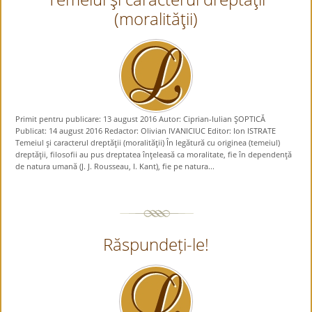
(moralităţii)
Primit pentru publicare: 13 august 2016 Autor: Ciprian-Iulian ŞOPTICĂ
Publicat: 14 august 2016 Redactor: Olivian IVANICIUC Editor: Ion ISTRATE
Temeiul şi caracterul dreptăţii (moralităţii) În legătură cu originea (temeiul)
dreptăţii, filosofii au pus dreptatea înţeleasă ca moralitate, fie în dependenţă
de natura umană (J. J. Rousseau, I. Kant), fie pe natura...
Răspundeți-le!