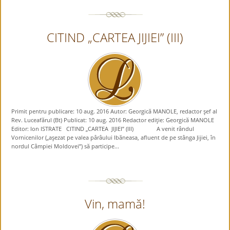
CITIND „CARTEA JIJIEI” (III)
Primit pentru publicare: 10 aug. 2016 Autor: Georgică MANOLE, redactor şef al
Rev. Luceafărul (Bt) Publicat: 10 aug. 2016 Redactor ediţie: Georgică MANOLE
Editor: Ion ISTRATE CITIND „CARTEA JIJIEI” (III) A venit rândul
Vornicenilor („aşezat pe valea pârâului Ibăneasa, afluent de pe stânga Jijiei, în
nordul Câmpiei Moldovei”) să participe...
Vin, mamă!