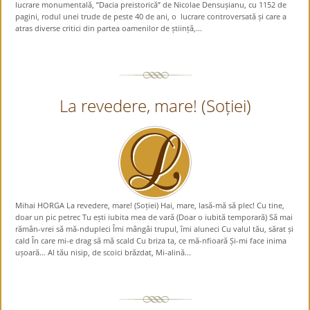
lucrare monumentală, ”Dacia preistorică” de Nicolae Densușianu, cu 1152 de
pagini, rodul unei trude de peste 40 de ani, o lucrare controversată și care a
atras diverse critici din partea oamenilor de știință,...
La revedere, mare! (Soției)
Mihai HORGA La revedere, mare! (Soției) Hai, mare, lasă-mă să plec! Cu tine,
doar un pic petrec Tu ești iubita mea de vară (Doar o iubită temporară) Să mai
rămân-vrei să mă-ndupleci Îmi mângâi trupul, îmi aluneci Cu valul tău, sărat și
cald În care mi-e drag să mă scald Cu briza ta, ce mă-nfioară Și-mi face inima
ușoară… Al tău nisip, de scoici brăzdat, Mi-alină...