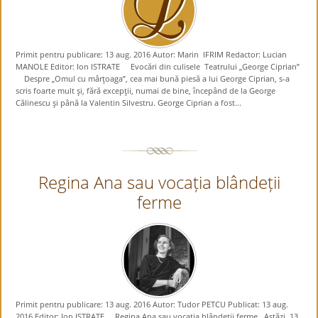
Primit pentru publicare: 13 aug. 2016 Autor: Marin IFRIM Redactor: Lucian
MANOLE Editor: Ion ISTRATE Evocări din culisele Teatrului „George Ciprian”
Despre „Omul cu mârţoaga”, cea mai bună piesă a lui George Ciprian, s-a
scris foarte mult şi, fără excepţii, numai de bine, începând de la George
Călinescu şi până la Valentin Silvestru. George Ciprian a fost...
Regina Ana sau vocația blândeții
ferme
Primit pentru publicare: 13 aug. 2016 Autor: Tudor PETCU Publicat: 13 aug.
2016 Editor: Ion ISTRATE Regina Ana sau vocația blândeții ferme Astăzi, 13