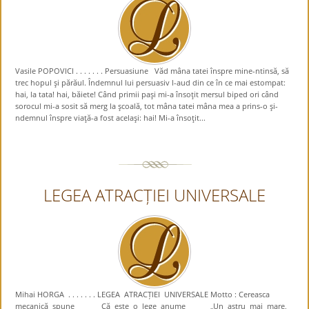
Vasile POPOVICI . . . . . . . Persuasiune Văd mâna tatei înspre mine-ntinsă, să
trec hopul şi părăul. Îndemnul lui persuasiv l-aud din ce în ce mai estompat:
hai, la tata! hai, băiete! Când primii paşi mi-a însoţit mersul biped ori când
sorocul mi-a sosit să merg la şcoală, tot mâna tatei mâna mea a prins-o şi-
ndemnul înspre viaţă-a fost acelaşi: hai! Mi-a însoţit...
LEGEA ATRACȚIEI UNIVERSALE
Mihai HORGA . . . . . . . LEGEA ATRACȚIEI UNIVERSALE Motto : Cereasca
mecanică spune Că este o lege anume „Un astru mai mare,