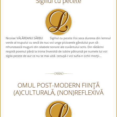
Sigiliul cu pecete
Nicolae VĂLĂREANU SÂRBU Sigiliul cu pecete Voi seca durerea din lemnul
verde al trupului cu sevă de nuc voi unge picioarele gândului pun să-
nfrunzească mugurii din silabele sonore ale cuvântului scris. Din rădăcini
respiră poemul până la inima înverzită de iubire pătrunsă pe numele lui voi
sigila pecete de aur ce nu se mai uită. cenuşă-i voi sufla-n ochii morţii...
OMUL POST-MODERN FIINŢĂ
(A)CULTURALĂ, (NON)REFLEXIVĂ