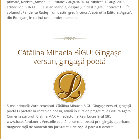
primară, Revista „Armonii Culturale” / august-2016) Publicat: 12 aug. 2016
Editor: Ion ISTRATE Lucian Manole, despre „un destin greu încercat” ! În
volumul „Pandelica Radeş – un destin greu încercat”, apărut la Editura „Agata”,
din Botoşani, în cadrul unui proiect personal...
Cătălina Mihaela BÎGU: Gingaşe
versuri, gingaşă poetă
Sursa primară: Vorniceneanul Cătălina Mihaela BÎGU Gingaşe versuri, gingaşă
poetă O prefaţă la cartea de poezii, aflată în curs de pregătire la Editura Agata.
Comentează prof. Crstina MAXIM, redactor la Rev. Luceafărul (Bt),
www.luceafarul.net . Versurile copilăriei sensibilizează prin gingășie,puritate,
dragoste față de oamenii din jur.Sufletul de copilă pare a fi ocrotit...