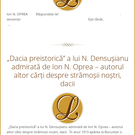
Ion N. OPREA Răspundeți-le! -
secvențe- Ești tânăr,
...
„Dacia preistorică” a lui N. Densușianu
admirată de Ion N. Oprea – autorul
altor cărți despre strămoșii noștri,
dacii
„Dacia preistorică” a lui N. Densușianu admirată de Ion N. Oprea – autorul
altor cărți despre strămoșii noștri, dacii În anul 1913 apărea la București o