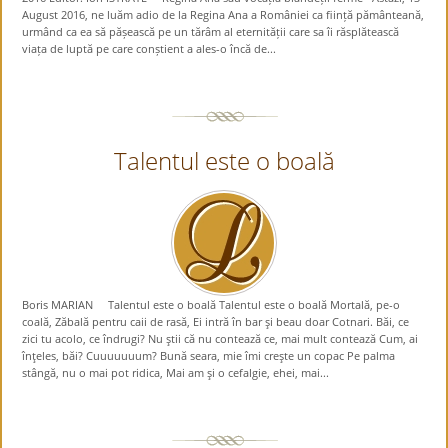
August 2016, ne luăm adio de la Regina Ana a României ca ființă pământeană,
urmând ca ea să pășească pe un tărâm al eternității care sa îi răsplătească
viața de luptă pe care conștient a ales-o încă de...
Talentul este o boală
Boris MARIAN Talentul este o boală Talentul este o boală Mortală, pe-o
coală, Zăbală pentru caii de rasă, Ei intră în bar şi beau doar Cotnari. Băi, ce
zici tu acolo, ce îndrugi? Nu ştii că nu contează ce, mai mult contează Cum, ai
înţeles, băi? Cuuuuuuum? Bună seara, mie îmi creşte un copac Pe palma
stângă, nu o mai pot ridica, Mai am şi o cefalgie, ehei, mai...