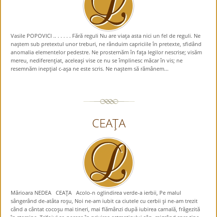
Vasile POPOVICI .. . . . . . Fără reguli Nu are viaţa asta nici un fel de reguli. Ne
naştem sub pretextul unor treburi, ne rânduim capriciile în pretexte, sfidând
anomalia elementelor pedestre. Ne prosternăm în faţa legilor nescrise; visăm
mereu, nediferenţiat, aceleaşi vise ce nu se împlinesc măcar în vis; ne
resemnăm inepţial c-aşa ne este scris. Ne naştem să rămânem...
CEAŢA
Mărioara NEDEA CEAŢA Acolo-n oglindirea verde-a ierbii, Pe malul
sângerând de-atâta roşu, Noi ne-am iubit ca ciutele cu cerbii şi ne-am trezit
când a cântat cocoşu mai tineri, mai flămânzi după iubirea carnală, frăgezită