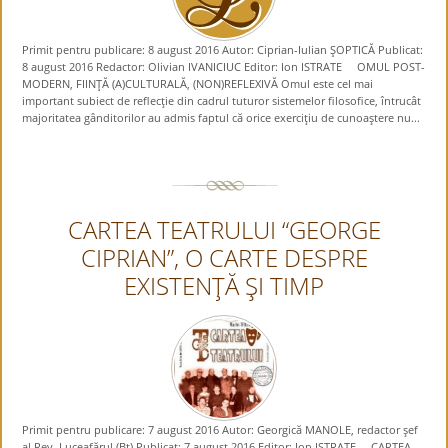
Primit pentru publicare: 8 august 2016 Autor: Ciprian-Iulian ŞOPTICĂ Publicat:
8 august 2016 Redactor: Olivian IVANICIUC Editor: Ion ISTRATE OMUL POST-
MODERN, FIINŢĂ (A)CULTURALĂ, (NON)REFLEXIVĂ Omul este cel mai
important subiect de reflecţie din cadrul tuturor sistemelor filosofice, întrucât
majoritatea gânditorilor au admis faptul că orice exerciţiu de cunoaştere nu...
CARTEA TEATRULUI “GEORGE
CIPRIAN”, O CARTE DESPRE
EXISTENŢĂ ŞI TIMP
Primit pentru publicare: 7 august 2016 Autor: Georgică MANOLE, redactor şef
al Rev. Luceafărul (Bt) Publicat: 7 august 2016 Editor: Ion ISTRATE CARTEA