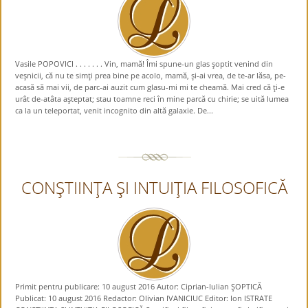
Vasile POPOVICI . . . . . . . Vin, mamă! Îmi spune-un glas şoptit venind din
veşnicii, că nu te simţi prea bine pe acolo, mamă, şi-ai vrea, de te-ar lăsa, pe-
acasă să mai vii, de parc-ai auzit cum glasu-mi mi te cheamă. Mai cred că ţi-e
urât de-atâta aşteptat; stau toamne reci în mine parcă cu chirie; se uită lumea
ca la un teleportat, venit incognito din altă galaxie. De...
CONŞTIINŢA ŞI INTUIŢIA FILOSOFICĂ
Primit pentru publicare: 10 august 2016 Autor: Ciprian-Iulian ŞOPTICĂ
Publicat: 10 august 2016 Redactor: Olivian IVANICIUC Editor: Ion ISTRATE