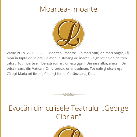
Moartea-i moarte
Vasile POPOVICI . . . . . . . Moartea-i moarte Că mori calic, ori mori bogat, Că
mori în luptă ori în pat, Că mori în ştreang ori înecat, Pe ghilotină ori de tren
călcat, Tot moarte e. De eşti român, ori eşti ţigan, Din rasa albă, african, De
orice neam, din Vatican, Ori ortodox, ori musulman, Tot oale şi ulcele eşti.
Că eşti Maria ori Ileana, Chiar şi Ileana Cosânzeana, De...
Evocări din culisele Teatrului „George
Ciprian”