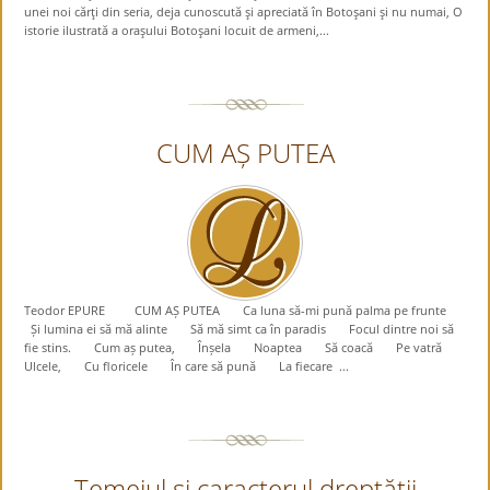
unei noi cărţi din seria, deja cunoscută şi apreciată în Botoşani şi nu numai, O
istorie ilustrată a oraşului Botoşani locuit de armeni,...
CUM AȘ PUTEA
Teodor EPURE CUM AȘ PUTEA Ca luna să-mi pună palma pe frunte
Și lumina ei să mă alinte Să mă simt ca în paradis Focul dintre noi să
fie stins. Cum aș putea, Înșela Noaptea Să coacă Pe vatră
Ulcele, Cu floricele În care să pună La fiecare ...
Temeiul şi caracterul dreptăţii