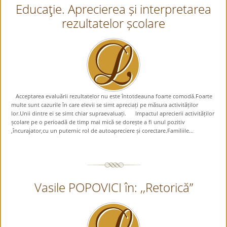
Educaţie. Aprecierea și interpretarea
rezultatelor școlare
Acceptarea evaluării rezultatelor nu este întotdeauna foarte comodă.Foarte
multe sunt cazurile în care elevii se simt apreciați pe măsura activităților
lor.Unii dintre ei se simt chiar supraevaluați. Impactul aprecierii activităților
școlare pe o perioadă de timp mai mică se dorește a fi unul pozitiv
,încurajator,cu un puternic rol de autoapreciere și corectare.Familiile...
Vasile POPOVICI în: ,,Retorică”