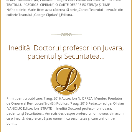
TEATRULUI “GEORGE CIPRIAN”, O CARTE DESPRE EXISTENŢĂ ŞI TIMP
Neîndoielnic, Marin Ifrim avea căderea să scrie „Cartea Teatrului – evocări din
culisele Teatrului „George Ciprian” („Editura...
Inedită: Doctorul profesor Ion Juvara,
pacientul şi Securitatea…
Primit pentru publicare: 7 aug. 2016 Autor: Ion N. OPREA, Membru Fondator
de Onoare al Rev. Luceafărul(Bt) Publicat: 7 aug. 2016 Redactor ediţie: Olivian
IVANICIUC Editor: Ion ISTRATE Inedită Doctorul profesor Ion Juvara,
pacientul şi Securitatea… Am scris des despre profesorul Ion Juvara, vin acum
cu o inedită, despre ce păţeau oamenii cu securitatea şi cum unii dintre
bunii...