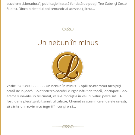
buzoiene „Literadura”, publicaţie literară fondată de poeţii Teo Cabel şi Costel
Suditu. Dincolo de titlul polisemantic al acesteia („litera...
Un nebun în minus
Vasile POPOVICI . . . . . . . Un nebun în minus Copiii se-ntorceau bleojdiţi
acasă de la joacă. Pe-ntinderea-nserării curgea bătut de toacă, iar clopotul de-
aramă suna-ntr-un fel ciudat, ce şi-l împrăştia în valuri, valuri peste sat. A
fost, dar a plecat grăbit sinistrul călător, Chemat să stea în calendarele cereşti,
să cânte-un recviem cu îngerii în cor şi-o să...