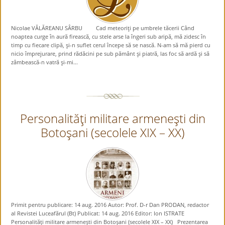
Nicolae VĂLĂREANU SÂRBU Cad meteoriţi pe umbrele tăcerii Când
noaptea curge în aură firească, cu stele arse la îngeri sub aripă, mă zidesc în
timp cu fiecare clipă, şi-n suflet cerul începe să se nască. N-am să mă pierd cu
nicio împrejurare, prind rădăcini pe sub pământ şi piatră, las foc să ardă şi să
zâmbească-n vatră şi-mi...
Personalităţi militare armeneşti din
Botoşani (secolele XIX – XX)
Primit pentru publicare: 14 aug. 2016 Autor: Prof. D-r Dan PRODAN, redactor
al Revistei Luceafărul (Bt) Publicat: 14 aug. 2016 Editor: Ion ISTRATE
Personalităţi militare armeneşti din Botoşani (secolele XIX – XX) Prezentarea