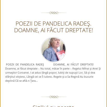
POEZII DE PANDELICA RADEŞ.
DOAMNE, AI FĂCUT DREPTATE!
POEZII DE PANDELICA RADEŞ DOAMNE, AI FĂCUT DREPTATE!
Doamne, ai făcut dreptate – Nu total, măcar în parte – Regelui Mihai şi Anei Şi
urmaşilor Coroanei. I-ai adus lângă popor, Iubiţi de supuşii Lor, Să-şi dea
sfârşitul obştesc, Lângă cei ce Îi iubesc. Regele şi-a Sa Regină Au bucurie
deplină Că se află-n Ţara...