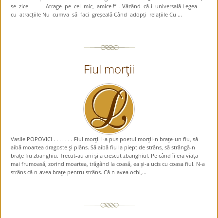
se zice Atrage pe cel mic, amice !” . Văzând că-i universală Legea
cu atracțiile Nu cumva să faci greșeală Când adopți relațiile Cu ...
Fiul morţii
Vasile POPOVICI . . . . . . . Fiul morţii I-a pus poetul morţii-n braţe-un fiu, să
aibă moartea dragoste şi plâns. Să aibă fiu la piept de strâns, să strângă-n
braţe fiu zbanghiu. Trecut-au ani şi a crescut zbanghiul. Pe când îi era viaţa
mai frumoasă, zorind moartea, trăgând la coasă, ea şi-a ucis cu coasa fiul. N-a
strâns că n-avea braţe pentru strâns. Că n-avea ochi,...