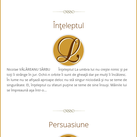
Înţeleptul
Nicolae VĂLĂREANU SÂRBU Înţeleptul La umbra lui nu creşte nimic şi pe
toţi îi strânge în jur. Ochii-n orbite îi sunt de gheaţă dar pe mulţi îi încălzesc.
În lume nu se afişază aproape deloc nu stă singur niciodată şi nu se teme de
singurătate. El, înţeleptul cu sfaturi puţine se teme de sine însuşi. Mâinile lui
se împreaună aşa într-o...
Persuasiune