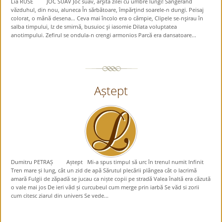
Lia RUSE JOC SUAV Joc suav, arşita zilei cu umbre lungi! Sângerând
văzduhul, din nou, aluneca În sărbătoare, împărţind soarele-n dungi. Peisaj
colorat, o mână desena… Ceva mai încolo era o câmpie, Clipele se-nşirau în
salba timpului, Iz de smirnă, busuioc şi iasomie Dilata voluptatea
anotimpului. Zefirul se ondula-n crengi armonios Parcă era dansatoare...
Aștept
Dumitru PETRAȘ Aștept Mi-a spus timpul să urc în trenul numit Infinit
Tren mare și lung, cât un zid de apă Sărutul plecării plângea cât o lacrimă
amară Fulgii de zăpadă se jucau ca niște copii pe stradă Valea înaltă era căzută
o vale mai jos De ieri văd și curcubeul cum merge prin iarbă Se văd si zorii
cum citesc ziarul din univers Se vede...