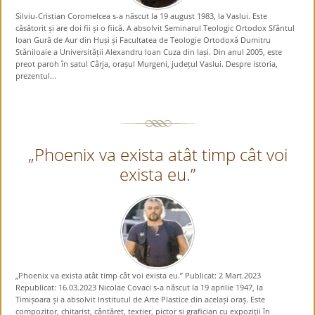
Silviu-Cristian Coromelcea s-a născut la 19 august 1983, la Vaslui. Este
căsătorit și are doi fii și o fiică. A absolvit Seminarul Teologic Ortodox Sfântul
Ioan Gură de Aur din Huși și Facultatea de Teologie Ortodoxă Dumitru
Stăniloaie a Universității Alexandru Ioan Cuza din Iași. Din anul 2005, este
preot paroh în satul Cârja, orașul Murgeni, județul Vaslui. Despre istoria,
prezentul...
„Phoenix va exista atât timp cât voi
exista eu.”
„Phoenix va exista atât timp cât voi exista eu.” Publicat: 2 Mart.2023
Republicat: 16.03.2023 Nicolae Covaci s-a născut la 19 aprilie 1947, la
Timișoara și a absolvit Institutul de Arte Plastice din același oraș. Este
compozitor, chitarist, cântăreț, textier, pictor și grafician cu expoziţii în