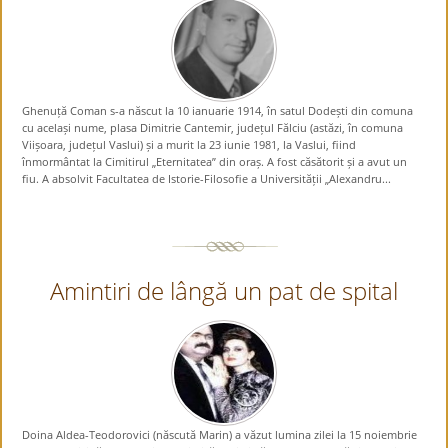
Ghenuță Coman s-a născut la 10 ianuarie 1914, în satul Dodești din comuna
cu același nume, plasa Dimitrie Cantemir, județul Fălciu (astăzi, în comuna
Viișoara, județul Vaslui) și a murit la 23 iunie 1981, la Vaslui, fiind
înmormântat la Cimitirul „Eternitatea” din oraș. A fost căsătorit și a avut un
fiu. A absolvit Facultatea de Istorie-Filosofie a Universității „Alexandru...
Amintiri de lângă un pat de spital
Doina Aldea-Teodorovici (născută Marin) a văzut lumina zilei la 15 noiembrie