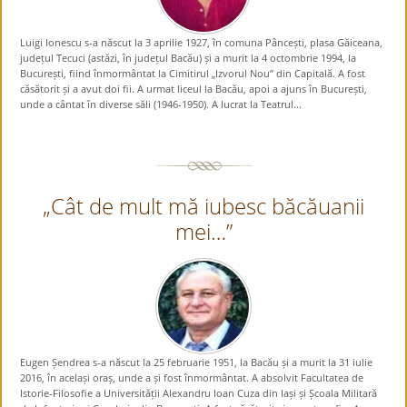
Luigi Ionescu s-a născut la 3 aprilie 1927, în comuna Pâncești, plasa Găiceana,
județul Tecuci (astăzi, în județul Bacău) și a murit la 4 octombrie 1994, la
București, fiind înmormântat la Cimitirul „Izvorul Nou” din Capitală. A fost
căsătorit și a avut doi fii. A urmat liceul la Bacău, apoi a ajuns în București,
unde a cântat în diverse săli (1946-1950). A lucrat la Teatrul...
„Cât de mult mă iubesc băcăuanii
mei…”
Eugen Șendrea s-a născut la 25 februarie 1951, la Bacău și a murit la 31 iulie
2016, în același oraș, unde a și fost înmormântat. A absolvit Facultatea de
Istorie-Filosofie a Universității Alexandru Ioan Cuza din Iași și Școala Militară