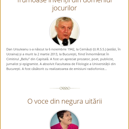
jocurilor
Dan Ursuleanu s-a născut la 6 noiembrie 1942, la Cernăuți (U.R.S.S.) (astăzi, în
Ucraina) și a murit la 2 martie 2013, la București, fiind înmormântat în
Cimitirul „Bellu” din Capitală. A fost un apreciat prozator, poet, publicist,
jurnalist și epigramist. A absolvit Facultatea de Filologie a Universității din
București. A fost căsătorit cu realizatoarea de emisiuni radiofonice...
O voce din negura uitării