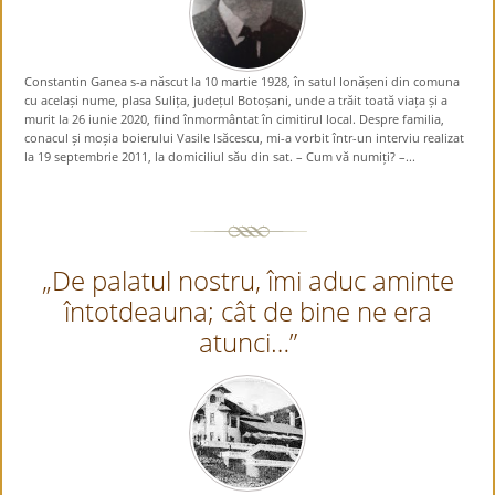
Constantin Ganea s-a născut la 10 martie 1928, în satul Ionășeni din comuna
cu același nume, plasa Sulița, județul Botoșani, unde a trăit toată viața și a
murit la 26 iunie 2020, fiind înmormântat în cimitirul local. Despre familia,
conacul și moșia boierului Vasile Isăcescu, mi-a vorbit într-un interviu realizat
la 19 septembrie 2011, la domiciliul său din sat. – Cum vă numiți? –...
„De palatul nostru, îmi aduc aminte
întotdeauna; cât de bine ne era
atunci…”