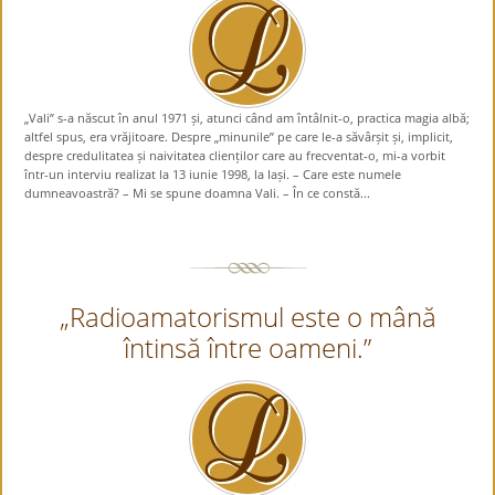
„Vali” s-a născut în anul 1971 și, atunci când am întâlnit-o, practica magia albă;
altfel spus, era vrăjitoare. Despre „minunile” pe care le-a săvârșit și, implicit,
despre credulitatea și naivitatea clienților care au frecventat-o, mi-a vorbit
într-un interviu realizat la 13 iunie 1998, la Iași. – Care este numele
dumneavoastră? – Mi se spune doamna Vali. – În ce constă...
„Radioamatorismul este o mână
întinsă între oameni.”