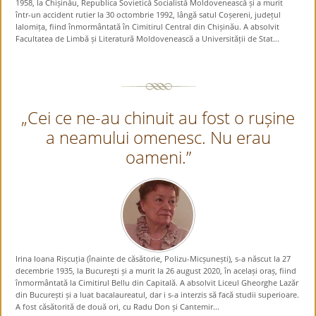
1958, la Chișinău, Republica Sovietică Socialistă Moldovenească și a murit
într-un accident rutier la 30 octombrie 1992, lângă satul Coșereni, județul
Ialomița, fiind înmormântată în Cimitirul Central din Chișinău. A absolvit
Facultatea de Limbă și Literatură Moldovenească a Universității de Stat...
„Cei ce ne-au chinuit au fost o rușine
a neamului omenesc. Nu erau
oameni.”
Irina Ioana Rișcuția (înainte de căsătorie, Polizu-Micșunești), s-a născut la 27
decembrie 1935, la Bucureşti și a murit la 26 august 2020, în același oraș, fiind
înmormântată la Cimitirul Bellu din Capitală. A absolvit Liceul Gheorghe Lazăr
din București și a luat bacalaureatul, dar i s-a interzis să facă studii superioare.
A fost căsătorită de două ori, cu Radu Don și Cantemir...