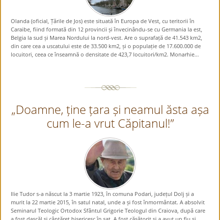
Olanda (oficial, Țările de Jos) este situată în Europa de Vest, cu teritorii în
Caraibe, fiind formată din 12 provincii și învecinându-se cu Germania la est,
Belgia la sud și Marea Nordului la nord-vest. Are o suprafață de 41.543 km2,
din care cea a uscatului este de 33.500 km2, și o populație de 17.600.000 de
locuitori, ceea ce înseamnă o densitate de 423,7 locuitori/km2. Monarhie...
„Doamne, ține țara și neamul ăsta așa
cum le-a vrut Căpitanul!”
Ilie Tudor s-a născut la 3 martie 1923, în comuna Podari, județul Dolj și a
murit la 22 martie 2015, în satul natal, unde a și fost înmormântat. A absolvit
Seminarul Teologic Ortodox Sfântul Grigorie Teologul din Craiova, după care
a fost dascăl și cântăreț bisericesc în sat. A fost căsătorit și a avut un fiu și