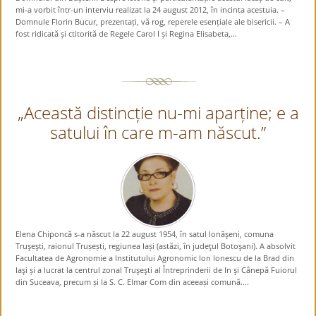
mi-a vorbit într-un interviu realizat la 24 august 2012, în incinta acestuia. –
Domnule Florin Bucur, prezentați, vă rog, reperele esențiale ale bisericii. – A
fost ridicată și ctitorită de Regele Carol I și Regina Elisabeta,...
„Această distincție nu-mi aparține; e a
satului în care m-am născut.”
Elena Chiponcă s-a născut la 22 august 1954, în satul Ionăşeni, comuna
Truşeşti, raionul Trușești, regiunea Iași (astăzi, în judeţul Botoşani). A absolvit
Facultatea de Agronomie a Institutului Agronomic Ion Ionescu de la Brad din
Iaşi și a lucrat la centrul zonal Truşeşti al Întreprinderii de In şi Cânepă Fuiorul
din Suceava, precum și la S. C. Elmar Com din aceeași comună....