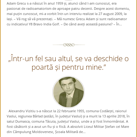
Adam Grecu s-a născut în anul 1959 și, atunci când l-am cunoscut, era
pasionat de radioamatorism de aproape patru decenii. Despre acest domeniu,
mai puțin cunoscut, mi-a vorbit într-un interviu realizat la 27 august 2009, la
Iași. – Vă rog să vă prezentați. – Mă numesc Grecu Adam și sunt radioamator
cu indicativul Y8 Bravo India Golf. – De când aveți această pasiune? – În...
„Într-un fel sau altul, se va deschide o
poartă și pentru mine.”
Alexandru Vizitiu s-a născut la 22 februarie 1955, comuna Codăești, raionul
Vaslui, regiunea Bârlad (astăzi, în județul Vaslui) și a murit la 13 aprilie 2018, în
satul Dumasca, comuna Tăcuta, județul Vaslui, unde a și fost înmormântat. A
fost căsătorit și a avut un fiu și o fiică. A absolvit Liceul Militar Ștefan cel Mare
din Câmpulung Moldovenesc, Școala Militară de...