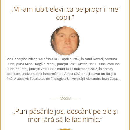
„Mi-am iubit elevii ca pe propriii mei
copii.”
Ion Gheorghe Pricop s-a născut la 15 aprilie 1944, în satul Novaci, comuna
Duda, plasa Mihail Kogălniceanu, județul Fălciu (astăzi, satul Duda, comuna
Duda-Epureni, județul Vaslui) și a murit la 15 noiembrie 2018, în aceeași
localitate, unde a și fost înmormântat. A fost căsătorit și a avut un fiu și o
fiică. A absolvit Facultatea de Filologie a Universității Alexandru Ioan Cuza...
„Pun păsările jos, descânt pe ele și
mor fără să le fac nimic.”