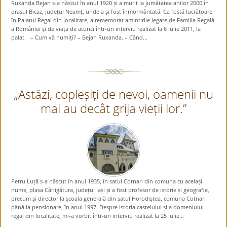
Ruxanda Bejan s-a născut în anul 1920 și a murit la jumătatea anilor 2000 în
orașul Bicaz, județul Neamț, unde a și fost înmormântată. Ca fostă lucrătoare
în Palatul Regal din localitate, a rememorat amintirile legate de Familia Regală
a României și de viața de atunci într-un interviu realizat la 6 iulie 2011, la
palat. – Cum vă numiți? – Bejan Ruxanda. – Când...
„Astăzi, copleșiți de nevoi, oamenii nu
mai au decât grija vieții lor.”
Petru Luță s-a născut în anul 1935, în satul Cotnari din comuna cu același
nume, plasa Cârligătura, județul Iași și a fost profesor de istorie și geografie,
precum și director la școala generală din satul Horodiștea, comuna Cotnari
până la pensionare, în anul 1997. Despre istoria castelului și a domeniului
regal din localitate, mi-a vorbit într-un interviu realizat la 25 iulie...