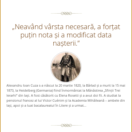
„Neavând vârsta necesară, a forțat
puțin nota și a modificat data
nașterii.”
Alexandru Ioan Cuza s-a născut la 20 martie 1820, la Bârlad și a murit la 15 mai
1873, la Heidelberg (Germania) fiind înmormântat la Mănăstirea „Sfinții Trei
Ierarhi” din Iași. A fost căsătorit cu Elena Rosetti și a avut doi fii. A studiat la
pensionul francez al lui Victor Cuénim și la Academia Mihăileană – ambele din
Iași, apoi și-a luat bacalaureatul în Litere și a urmat...