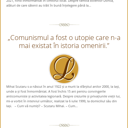
2021, fiind înmormântat în cimitirul local. Despre familia boierilor Donca,
alături de care sătenii au trăit în bună înțelegere până la...
„Comunismul a fost o utopie care n-a
mai existat în istoria omenirii.”
Mihai Scutaru s-a născut în anul 1922 și a murit la sfârșitul anilor 2000, la Iași,
unde a și fost înmormântat. A fost închis 15 ani pentru convingerile
anticomuniste și activitatea legionară. Despre crezurile și privațiunile vieții lui,
mi-a vorbit în interviul următor, realizat la 6 iulie 1999, la domiciliul său din
Iași. – Cum vă numiți? – Scutaru Mihai. – Cum...