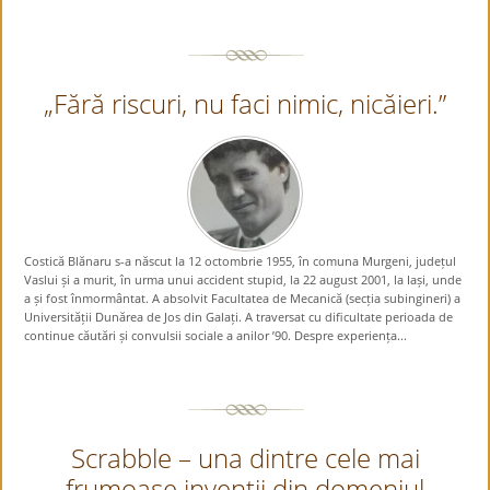
„Fără riscuri, nu faci nimic, nicăieri.”
Costică Blănaru s-a născut la 12 octombrie 1955, în comuna Murgeni, județul
Vaslui și a murit, în urma unui accident stupid, la 22 august 2001, la Iași, unde
a și fost înmormântat. A absolvit Facultatea de Mecanică (secția subingineri) a
Universității Dunărea de Jos din Galați. A traversat cu dificultate perioada de
continue căutări și convulsii sociale a anilor ’90. Despre experiența...
Scrabble – una dintre cele mai
frumoase invenții din domeniul