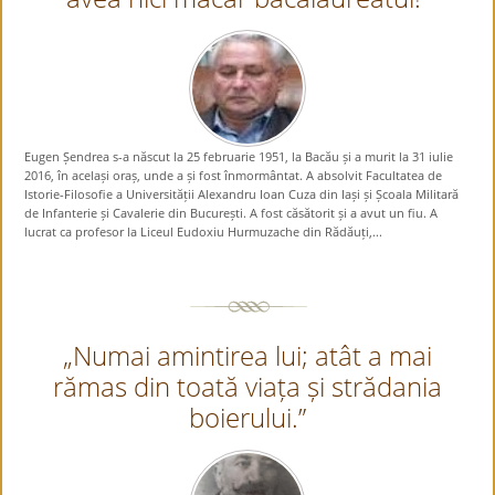
Eugen Șendrea s-a născut la 25 februarie 1951, la Bacău și a murit la 31 iulie
2016, în același oraș, unde a și fost înmormântat. A absolvit Facultatea de
Istorie-Filosofie a Universității Alexandru Ioan Cuza din Iași și Școala Militară
de Infanterie și Cavalerie din București. A fost căsătorit și a avut un fiu. A
lucrat ca profesor la Liceul Eudoxiu Hurmuzache din Rădăuți,...
„Numai amintirea lui; atât a mai
rămas din toată viața și strădania
boierului.”