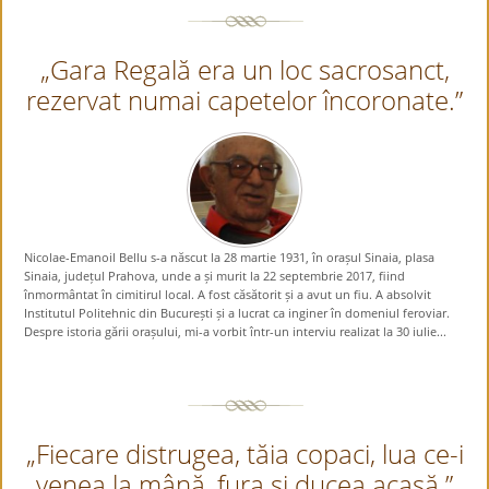
„Gara Regală era un loc sacrosanct,
rezervat numai capetelor încoronate.”
Nicolae-Emanoil Bellu s-a născut la 28 martie 1931, în orașul Sinaia, plasa
Sinaia, județul Prahova, unde a și murit la 22 septembrie 2017, fiind
înmormântat în cimitirul local. A fost căsătorit și a avut un fiu. A absolvit
Institutul Politehnic din București și a lucrat ca inginer în domeniul feroviar.
Despre istoria gării orașului, mi-a vorbit într-un interviu realizat la 30 iulie...
„Fiecare distrugea, tăia copaci, lua ce-i
venea la mână, fura și ducea acasă.”