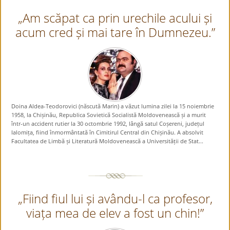
„Am scăpat ca prin urechile acului și
acum cred și mai tare în Dumnezeu.”
Doina Aldea-Teodorovici (născută Marin) a văzut lumina zilei la 15 noiembrie
1958, la Chișinău, Republica Sovietică Socialistă Moldovenească și a murit
într-un accident rutier la 30 octombrie 1992, lângă satul Coșereni, județul
Ialomița, fiind înmormântată în Cimitirul Central din Chișinău. A absolvit
Facultatea de Limbă și Literatură Moldovenească a Universității de Stat...
„Fiind fiul lui și avându-l ca profesor,
viața mea de elev a fost un chin!”