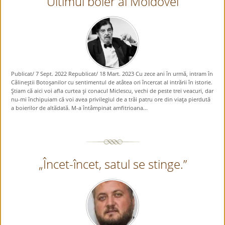
Ultimul boier al Moldovei
Publicat/ 7 Sept. 2022 Republicat/ 18 Mart. 2023 Cu zece ani în urmă, intram în
Călineştii Botoşanilor cu sentimentul de atâtea ori încercat al intrării în istorie.
Ştiam că aici voi afla curtea şi conacul Miclescu, vechi de peste trei veacuri, dar
nu-mi închipuiam că voi avea privilegiul de a trăi patru ore din viaţa pierdută
a boierilor de altădată. M-a întâmpinat amfitrioana...
„Încet-încet, satul se stinge.”