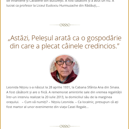
de Infanterie și Cavalerie din București. A fost căsătorit și a avut un fiu. A
lucrat ca profesor la Liceul Eudoxiu Hurmuzache din Rădăuți,...
„Astăzi, Peleșul arată ca o gospodărie
din care a plecat câinele credincios.”
Leonida Nițoiu s-a născut la 28 aprilie 1931, la Cabana Sfânta Ana din Sinaia.
A fost căsătorit și are o fiică. A rememorat amintirile sale din vremea regalității
într-un interviu realizat la 20 iulie 2013, la domiciliul său de la marginea
orașului. – Cum vă numiți? – Nițoiu Leonida. – Ca localnic, presupun că ați
fost martor al unor evenimente din viața Casei Regale...