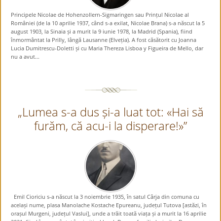
Principele Nicolae de Hohenzollern-Sigmaringen sau Prințul Nicolae al
României (de la 10 aprilie 1937, când s-a exilat, Nicolae Brana) s-a născut la 5
august 1903, la Sinaia și a murit la 9 iunie 1978, la Madrid (Spania), fiind
înmormântat la Prilly, lângă Lausanne (Elveția). A fost căsătorit cu Joanna
Lucia Dumitrescu-Doletti și cu Maria Thereza Lisboa y Figueira de Mello, dar
nu a avut...
„Lumea s-a dus și-a luat tot: «Hai să
furăm, că acu-i la disperare!»”
Emil Cioriciu s-a născut la 3 noiembrie 1935, în satul Cârja din comuna cu
același nume, plasa Manolache Kostache Epureanu, județul Tutova [astăzi, în
orașul Murgeni, județul Vaslui], unde a trăit toată viața și a murit la 16 aprilie