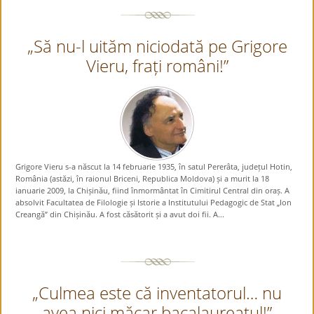
„Să nu-l uităm niciodată pe Grigore
Vieru, frați români!”
Grigore Vieru s-a născut la 14 februarie 1935, în satul Pererâta, județul Hotin,
România (astăzi, în raionul Briceni, Republica Moldova) și a murit la 18
ianuarie 2009, la Chișinău, fiind înmormântat în Cimitirul Central din oraș. A
absolvit Facultatea de Filologie și Istorie a Institutului Pedagogic de Stat „Ion
Creangă” din Chișinău. A fost căsătorit și a avut doi fii. A...
„Culmea este că inventatorul… nu
avea nici măcar bacalaureatul!”