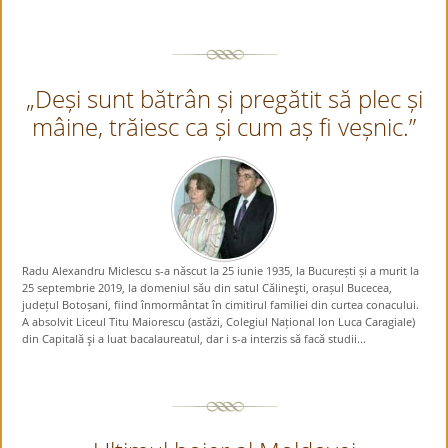
„Deși sunt bătrân și pregătit să plec și
mâine, trăiesc ca și cum aș fi veșnic.”
Radu Alexandru Miclescu s-a născut la 25 iunie 1935, la București și a murit la
25 septembrie 2019, la domeniul său din satul Călineşti, orașul Bucecea,
județul Botoșani, fiind înmormântat în cimitirul familiei din curtea conacului.
A absolvit Liceul Titu Maiorescu (astăzi, Colegiul Național Ion Luca Caragiale)
din Capitală şi a luat bacalaureatul, dar i s-a interzis să facă studii...