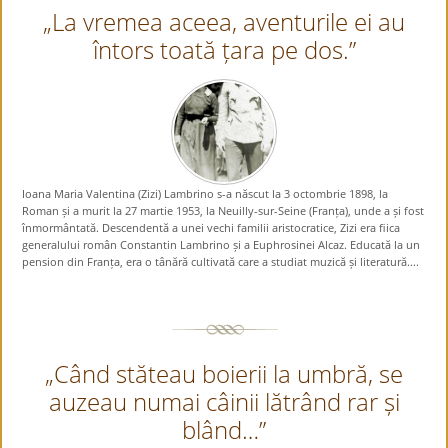
„La vremea aceea, aventurile ei au
întors toată țara pe dos.”
Ioana Maria Valentina (Zizi) Lambrino s-a născut la 3 octombrie 1898, la
Roman și a murit la 27 martie 1953, la Neuilly-sur-Seine (Franța), unde a și fost
înmormântată. Descendentă a unei vechi familii aristocratice, Zizi era fiica
generalului român Constantin Lambrino și a Euphrosinei Alcaz. Educată la un
pension din Franța, era o tânără cultivată care a studiat muzică și literatură....
„Când stăteau boierii la umbră, se
auzeau numai câinii lătrând rar și
blând…”