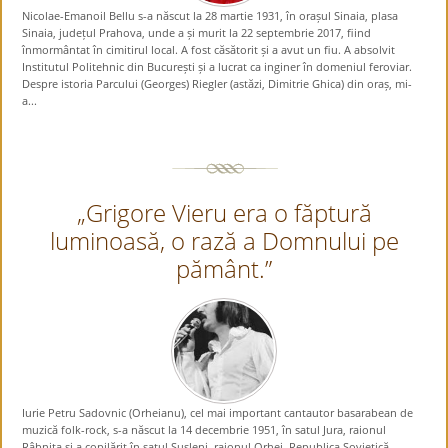
Nicolae-Emanoil Bellu s-a născut la 28 martie 1931, în orașul Sinaia, plasa
Sinaia, județul Prahova, unde a și murit la 22 septembrie 2017, fiind
înmormântat în cimitirul local. A fost căsătorit și a avut un fiu. A absolvit
Institutul Politehnic din București și a lucrat ca inginer în domeniul feroviar.
Despre istoria Parcului (Georges) Riegler (astăzi, Dimitrie Ghica) din oraș, mi-
a...
„Grigore Vieru era o făptură
luminoasă, o rază a Domnului pe
pământ.”
Iurie Petru Sadovnic (Orheianu), cel mai important cantautor basarabean de
muzică folk-rock, s-a născut la 14 decembrie 1951, în satul Jura, raionul
Râbnița și a copilărit în satul Susleni, raionul Orhei, Republica Sovietică