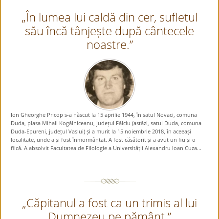
„În lumea lui caldă din cer, sufletul
său încă tânjește după cântecele
noastre.”
Ion Gheorghe Pricop s-a născut la 15 aprilie 1944, în satul Novaci, comuna
Duda, plasa Mihail Kogălniceanu, județul Fălciu (astăzi, satul Duda, comuna
Duda-Epureni, județul Vaslui) și a murit la 15 noiembrie 2018, în aceeași
localitate, unde a și fost înmormântat. A fost căsătorit și a avut un fiu și o
fiică. A absolvit Facultatea de Filologie a Universității Alexandru Ioan Cuza...
„Căpitanul a fost ca un trimis al lui
Dumnezeu pe pământ.”