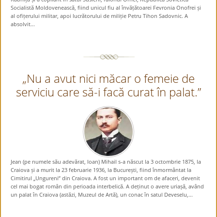
Socialistă Moldovenească, fiind unicul fiu al învățătoarei Fevronia Onofrei și
al ofițerului militar, apoi lucrătorului de miliție Petru Tihon Sadovnic. A
absolvit...
„Nu a avut nici măcar o femeie de
serviciu care să-i facă curat în palat.”
Jean (pe numele său adevărat, Ioan) Mihail s-a născut la 3 octombrie 1875, la
Craiova și a murit la 23 februarie 1936, la București, fiind înmormântat la
Cimitirul „Ungureni” din Craiova. A fost un important om de afaceri, devenit
cel mai bogat român din perioada interbelică. A deținut o avere uriașă, având
un palat în Craiova (astăzi, Muzeul de Artă), un conac în satul Deveselu,...