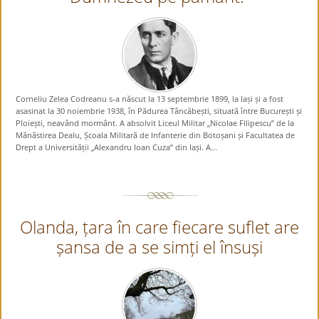
Corneliu Zelea Codreanu s-a născut la 13 septembrie 1899, la Iași și a fost
asasinat la 30 noiembrie 1938, în Pădurea Tâncăbești, situată între București și
Ploiești, neavând mormânt. A absolvit Liceul Militar „Nicolae Filipescu” de la
Mănăstirea Dealu, Școala Militară de Infanterie din Botoșani și Facultatea de
Drept a Universității „Alexandru Ioan Cuza” din Iași. A...
Olanda, țara în care fiecare suflet are
șansa de a se simți el însuși