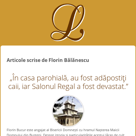
Articole scrise de Florin Bălănescu
„În casa parohială, au fost adăpostiţi
caii, iar Salonul Regal a fost devastat.”
Florin Bucur este angajat al Bisericii Domnești cu hramul Nașterea Maicii
Domnului din Bușteni. Despre istoria și particularitățile acestui lăcaș de cult,