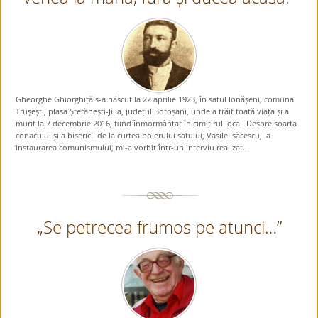
Gheorghe Ghiorghiță s-a născut la 22 aprilie 1923, în satul Ionășeni, comuna
Truşeşti, plasa Ştefăneşti-Jijia, județul Botoșani, unde a trăit toată viața și a
murit la 7 decembrie 2016, fiind înmormântat în cimitirul local. Despre soarta
conacului și a bisericii de la curtea boierului satului, Vasile Isăcescu, la
instaurarea comunismului, mi-a vorbit într-un interviu realizat...
„Se petrecea frumos pe atunci…”