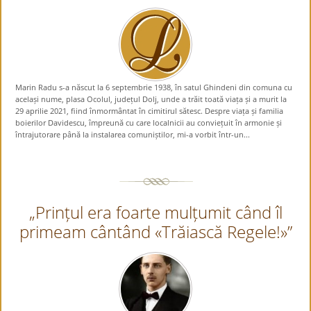
Marin Radu s-a născut la 6 septembrie 1938, în satul Ghindeni din comuna cu
același nume, plasa Ocolul, județul Dolj, unde a trăit toată viața și a murit la
29 aprilie 2021, fiind înmormântat în cimitirul sătesc. Despre viața și familia
boierilor Davidescu, împreună cu care localnicii au conviețuit în armonie și
întrajutorare până la instalarea comuniștilor, mi-a vorbit într-un...
„Prințul era foarte mulțumit când îl
primeam cântând «Trăiască Regele!»”