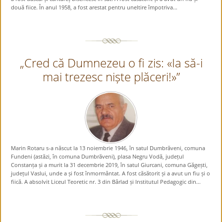
două fiice. În anul 1958, a fost arestat pentru uneltire împotriva...
„Cred că Dumnezeu o fi zis: «Ia să-i
mai trezesc niște plăceri!»”
Marin Rotaru s-a născut la 13 noiembrie 1946, în satul Dumbrăveni, comuna
Fundeni (astăzi, în comuna Dumbrăveni), plasa Negru Vodă, județul
Constanța și a murit la 31 decembrie 2019, în satul Giurcani, comuna Găgești,
județul Vaslui, unde a și fost înmormântat. A fost căsătorit și a avut un fiu și o
fiică. A absolvit Liceul Teoretic nr. 3 din Bârlad și Institutul Pedagogic din...